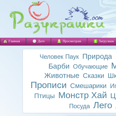
Главная
Дате
Просмотрам
Загрузкам
Природа
Человек Паук
М
Барби
Обучающие
Животные
Сказки
Шк
Прописи
Смешарики
И
Монстр Хай
Ц
Птицы
Лего
Посуда