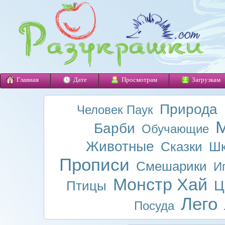
Главная
Дате
Просмотрам
Загрузкам
Природа
Человек Паук
М
Барби
Обучающие
Животные
Сказки
Шк
Прописи
Смешарики
И
Монстр Хай
Ц
Птицы
Лего
Посуда