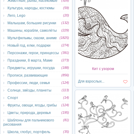
Животные, рыбы, насекомые
(528)
Культура, народы, костюмы
(59)
Лего, Lego
(20)
Малышам, большие рисунки
(132)
Машины, корабли, самолёты
(229)
Мультфильмы, сказки, аниме
(1825)
Новый год, елки, подарки
(274)
Персонажи, герои, принцессы
(391)
Праздники, 8 марта, Маме
(273)
Предметы, игрушки, посуда
(188)
Кит с узором
Прописи, развивающие
(856)
Для взрослых...
Профессии, люди, семья
(124)
Солнце, звёзды, планеты
(113)
Спорт
(14)
Фрукты, овощи, ягоды, грибы
(124)
Цветы, природа, деревья
(195)
Шаблоны для пальчикового
(81)
рисования
Школа, глобус, портфель
(35)