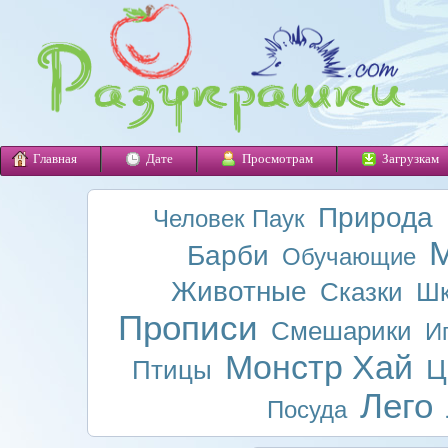
Главная
Дате
Просмотрам
Загрузкам
Природа
Человек Паук
М
Барби
Обучающие
Животные
Сказки
Шк
Прописи
Смешарики
И
Монстр Хай
Ц
Птицы
Лего
Посуда