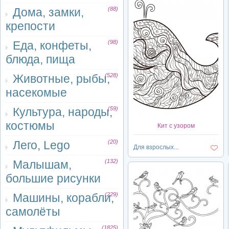
Дома, замки,
(88)
крепости
Еда, конфеты,
(98)
блюда, пища
Животные, рыбы,
(528)
насекомые
Культура, народы,
(59)
костюмы
Кит с узором
Лего, Lego
(20)
Для взрослых...
Малышам,
(132)
большие рисунки
Машины, корабли,
(229)
самолёты
(1825)