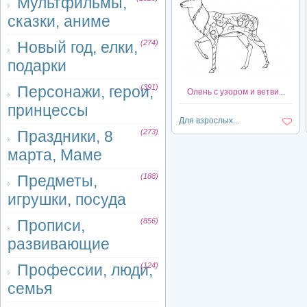
Мультфильмы,
сказки, аниме
Новый год, елки,
(274)
подарки
Персонажи, герои,
(391)
Олень с узором и ветви...
принцессы
Для взрослых...
Праздники, 8
(273)
марта, Маме
Предметы,
(188)
игрушки, посуда
Прописи,
(856)
развивающие
Профессии, люди,
(124)
семья