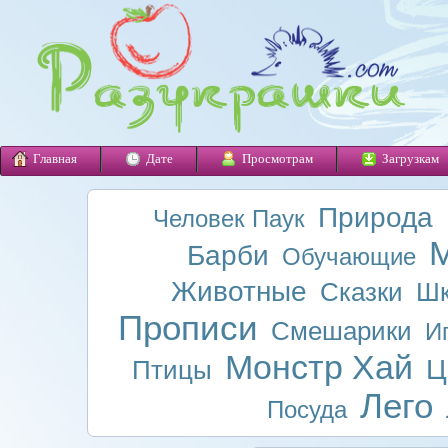
Главная
Дате
Просмотрам
Загрузкам
Природа
Человек Паук
М
Барби
Обучающие
Животные
Сказки
Шк
Прописи
Смешарики
И
Монстр Хай
Ц
Птицы
Лего
Посуда