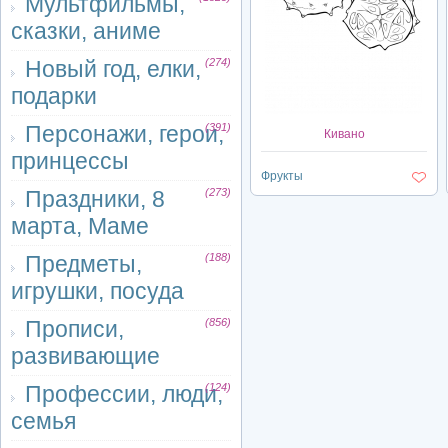
Мультфильмы,
сказки, аниме
Новый год, елки,
(274)
подарки
Персонажи, герои,
(391)
Кивано
принцессы
Фрукты
Праздники, 8
(273)
марта, Маме
Предметы,
(188)
игрушки, посуда
Прописи,
(856)
развивающие
Профессии, люди,
(124)
семья