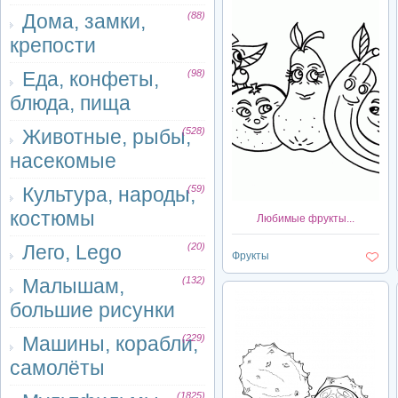
Дома, замки,
(88)
крепости
Еда, конфеты,
(98)
блюда, пища
Животные, рыбы,
(528)
насекомые
Культура, народы,
(59)
костюмы
Любимые фрукты...
Лего, Lego
(20)
Фрукты
Малышам,
(132)
большие рисунки
Машины, корабли,
(229)
самолёты
(1825)