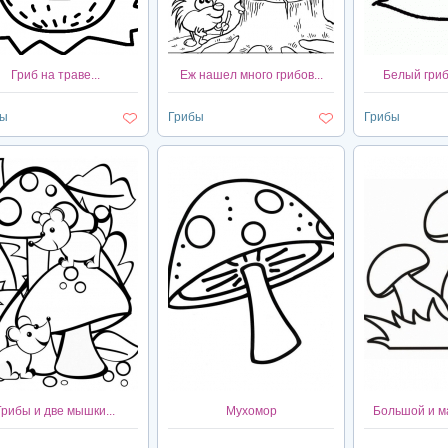
Гриб на траве...
Еж нашел много грибов...
Белый гриб 
бы
Грибы
Грибы
Грибы и две мышки...
Мухомор
Большой и ма