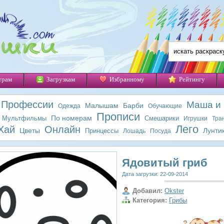
трам
Загрузкам
Избранному
Рейтингу
Профессии
Маша и
Малышам
Барби
Одежда
Обучающие
Прописи
По номерам
Мультфильмы
Смешарики
Игрушки
Тра
Лего
Хай
Онлайн
Цветы
Лунти
Принцессы
Лошадь
Посуда
Ядовитый гриб
Дата загрузки: 22-09-2014
Добавил:
Okster
Категория:
Грибы