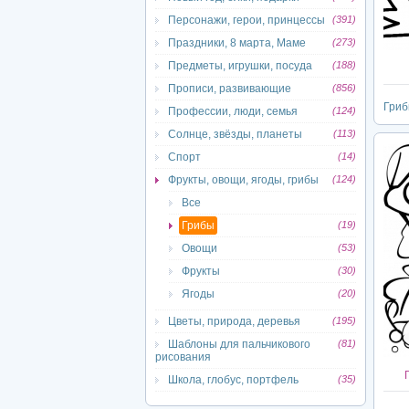
Персонажи, герои, принцессы
(391)
Праздники, 8 марта, Маме
(273)
Предметы, игрушки, посуда
(188)
Прописи, развивающие
(856)
Гри
Профессии, люди, семья
(124)
Солнце, звёзды, планеты
(113)
Спорт
(14)
Фрукты, овощи, ягоды, грибы
(124)
Все
Грибы
(19)
Овощи
(53)
Фрукты
(30)
Ягоды
(20)
Цветы, природа, деревья
(195)
Шаблоны для пальчикового
(81)
рисования
Школа, глобус, портфель
(35)