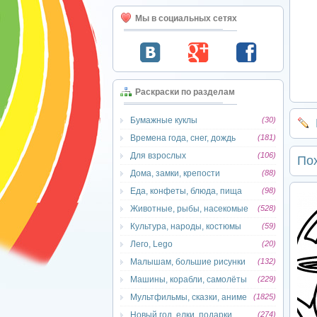
Мы в социальных сетях
Раскраски по разделам
Бумажные куклы
(30)
Времена года, снег, дождь
(181)
Для взрослых
(106)
По
Дома, замки, крепости
(88)
Еда, конфеты, блюда, пища
(98)
Животные, рыбы, насекомые
(528)
Культура, народы, костюмы
(59)
Лего, Lego
(20)
Малышам, большие рисунки
(132)
Машины, корабли, самолёты
(229)
Мультфильмы, сказки, аниме
(1825)
Новый год, елки, подарки
(274)