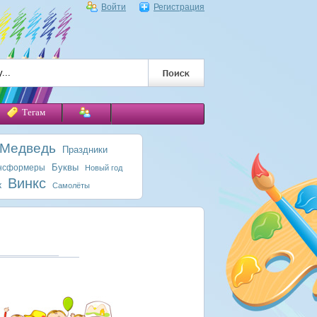
Войти
Регистрация
Тегам
 Медведь
Праздники
Буквы
нсформеры
Новый год
Винкс
к
Самолёты