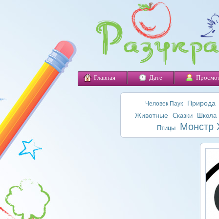
Главная
Дате
Просмо
Природа
Человек Паук
Животные
Сказки
Школа
Монстр 
Птицы