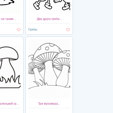
на траве...
Два друга гриба...
Грибы
ленький гр...
Три мухомора...