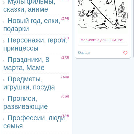
Мультфильмы,
сказки, аниме
Новый год, елки,
(274)
подарки
Персонажи, герои,
(391)
Морковка с длинным нос...
принцессы
Овощи
Праздники, 8
(273)
марта, Маме
Предметы,
(188)
игрушки, посуда
Прописи,
(856)
развивающие
Профессии, люди,
(124)
семья