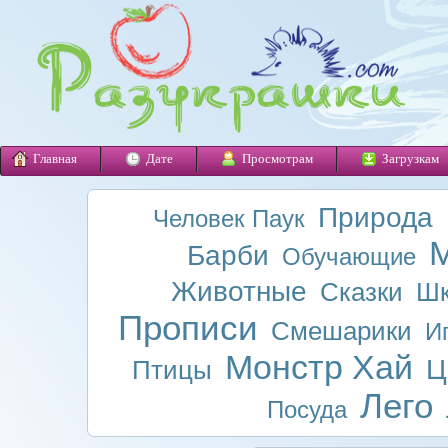
Главная
Дате
Просмотрам
Загрузкам
Природа
Человек Паук
М
Барби
Обучающие
Животные
Сказки
Шк
Прописи
Смешарики
И
Монстр Хай
Ц
Птицы
Лего
Посуда