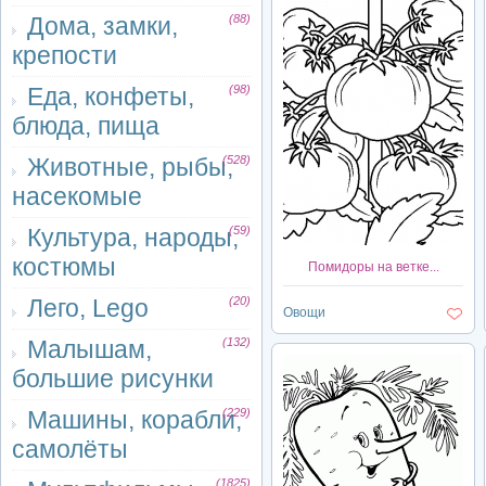
Дома, замки,
(88)
крепости
Еда, конфеты,
(98)
блюда, пища
Животные, рыбы,
(528)
насекомые
Культура, народы,
(59)
костюмы
Помидоры на ветке...
Лего, Lego
(20)
Овощи
Малышам,
(132)
большие рисунки
Машины, корабли,
(229)
самолёты
(1825)