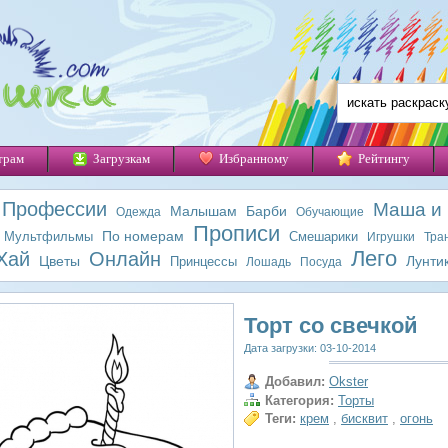
трам
Загрузкам
Избранному
Рейтингу
Профессии
Маша и
Малышам
Барби
Одежда
Обучающие
Прописи
По номерам
Мультфильмы
Смешарики
Игрушки
Тра
Лего
Хай
Онлайн
Цветы
Лунти
Принцессы
Лошадь
Посуда
Торт со свечкой
Дата загрузки: 03-10-2014
Добавил:
Okster
Категория:
Торты
Теги:
крем
,
бисквит
,
огонь