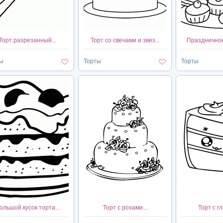
Торт разрезанный...
Торт со свечами и звез...
Праздничное
ы
Торты
Торты
ольшой кусок торта...
Торт с розами...
Торт с гл