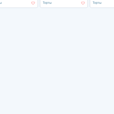
ы
Торты
Торты