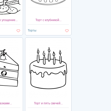
 угощение...
Торт с клубникой...
Торты
азками...
Торт и пять свечей...