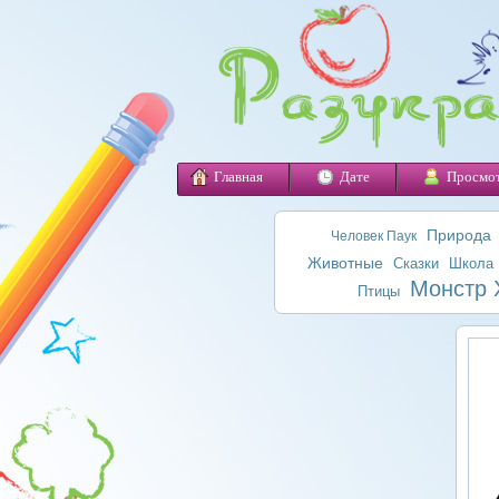
Главная
Дате
Просмо
Природа
Человек Паук
Животные
Сказки
Школа
Монстр 
Птицы