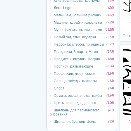
Культура, народы, костюмы
(59)
Лего, Lego
(20)
Малышам, большие рисунки
(132)
Машины, корабли, самолёты
(229)
Мультфильмы, сказки, аниме
(1825)
Торт
Новый год, елки, подарки
(274)
Персонажи, герои, принцессы
(391)
Праздники, 8 марта, Маме
(273)
Предметы, игрушки, посуда
(188)
Прописи, развивающие
(856)
Профессии, люди, семья
(124)
Солнце, звёзды, планеты
(113)
Спорт
(14)
Фрукты, овощи, ягоды, грибы
(124)
Цветы, природа, деревья
(195)
Шаблоны для пальчикового
(81)
рисования
Школа, глобус, портфель
(35)
Б