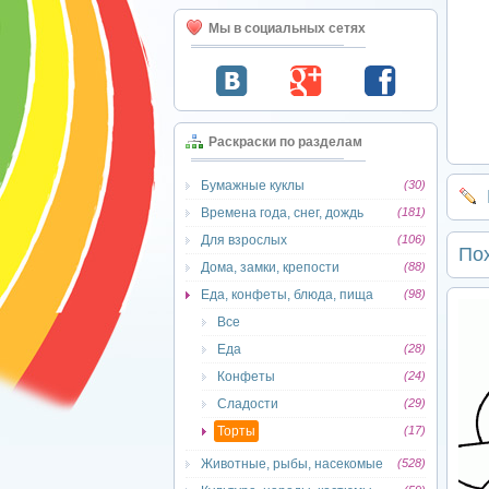
Мы в социальных сетях
Раскраски по разделам
Бумажные куклы
(30)
Времена года, снег, дождь
(181)
Для взрослых
(106)
По
Дома, замки, крепости
(88)
Еда, конфеты, блюда, пища
(98)
Все
Еда
(28)
Конфеты
(24)
Сладости
(29)
Торты
(17)
Животные, рыбы, насекомые
(528)