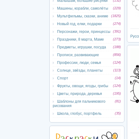
Малышам, большие рисунки
(132)
Машины, корабли, самолёты
(229)
Мультфильмы, сказки, аниме
(1825)
Новый год, елки, подарки
(274)
Персонажи, герои, принцессы
(391)
Русск
Праздники, 8 марта, Маме
(273)
Предметы, игрушки, посуда
(188)
Прописи, развивающие
(856)
Профессии, люди, семья
(124)
Солнце, звёзды, планеты
(113)
Спорт
(14)
Фрукты, овощи, ягоды, грибы
(124)
Цветы, природа, деревья
(195)
Шаблоны для пальчикового
(81)
рисования
Школа, глобус, портфель
(35)