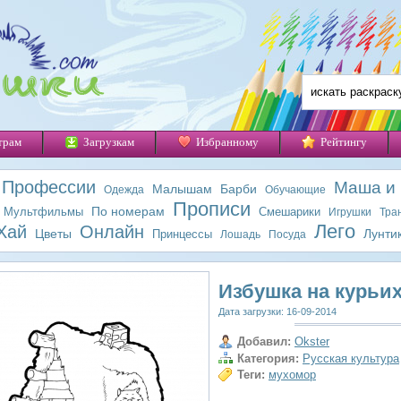
трам
Загрузкам
Избранному
Рейтингу
Профессии
Маша и
Малышам
Барби
Одежда
Обучающие
Прописи
По номерам
Мультфильмы
Смешарики
Игрушки
Тра
Лего
Хай
Онлайн
Цветы
Лунти
Принцессы
Лошадь
Посуда
Избушка на курьих
Дата загрузки: 16-09-2014
Добавил:
Okster
Категория:
Русская культура
Теги:
мухомор