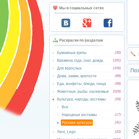
Мы в социальных сетях
Раскраски по разделам
Бумажные куклы
(30)
Времена года, снег, дождь
(181)
Для взрослых
(106)
По
Дома, замки, крепости
(88)
Еда, конфеты, блюда, пища
(98)
Животные, рыбы, насекомые
(528)
Культура, народы, костюмы
(59)
Все
Народные костюмы
(17)
Русская культура
(41)
Лего, Lego
(20)