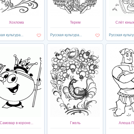
Хохлома
Терем
Слёт юных 
ая культура...
Русская культура...
Русская культур
Самовар в короне...
Гжель
Алеша По