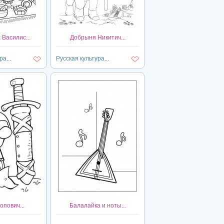
Василис...
Добрыня Никитич...
а...
Русская культура...
пович...
Балалайка и ноты...