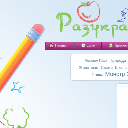
Главная
Дате
Просмо
Природа
Человек Паук
Животные
Сказки
Школа
Монстр 
Птицы