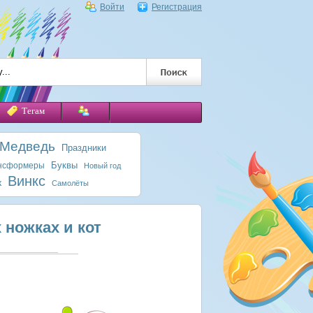
Войти
Регистрация
Тегам
 Медведь
Праздники
Буквы
нсформеры
Новый год
Винкс
к
Самолёты
 ножках и кот