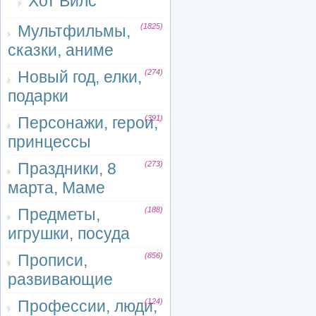
Хот Вилс
Мультфильмы,
(1825)
сказки, аниме
Новый год, елки,
(274)
подарки
Персонажи, герои,
(391)
принцессы
Праздники, 8
(273)
марта, Маме
Предметы,
(188)
игрушки, посуда
Прописи,
(856)
развивающие
Профессии, люди,
(124)