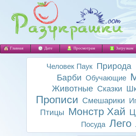
Главная
Дате
Просмотрам
Загрузкам
Природа
Человек Паук
М
Барби
Обучающие
Животные
Сказки
Шк
Прописи
Смешарики
И
Монстр Хай
Ц
Птицы
Лего
Посуда