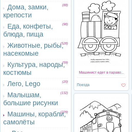
Дома, замки,
(88)
крепости
Еда, конфеты,
(98)
блюда, пища
Животные, рыбы,
(528)
насекомые
Культура, народы,
(59)
костюмы
Машинист едет в параво...
Лего, Lego
(20)
Поезда
Малышам,
(132)
большие рисунки
Машины, корабли,
(229)
самолёты