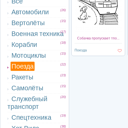
Все
Автомобили
(26)
Вертолёты
(15)
Военная техника
(17)
Собачка пропускает тпо...
Корабли
(18)
Поезда
Мотоциклы
(15)
Поезда
(22)
Ракеты
(23)
Самолёты
(15)
Служебный
(20)
транспорт
Спецтехника
(19)
(38)