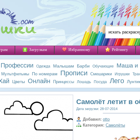
трам
Загрузкам
Избранному
Рейтингу
Профессии
Маша и
Малышам
Барби
Одежда
Обучающие
Прописи
По номерам
Мультфильмы
Смешарики
Игрушки
Тра
Лего
Хай
Онлайн
Цветы
Лунти
Принцессы
Лошадь
Посуда
Самолёт летит в о
Дата загрузки: 28-07-2014
Добавил:
otto
Категория:
Самолёты