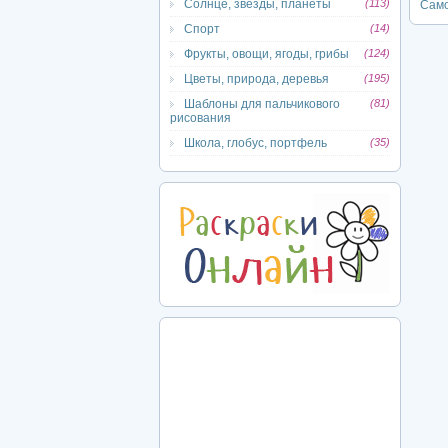
Солнце, звёзды, планеты
(113)
Сам
Спорт
(14)
Фрукты, овощи, ягоды, грибы
(124)
Цветы, природа, деревья
(195)
Шаблоны для пальчикового
(81)
рисования
Школа, глобус, портфель
(35)