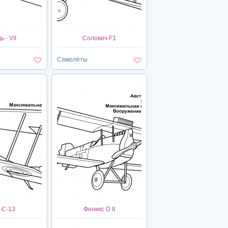
 - VII
Солович F1
Самолёты
 С-13
Феникс D II