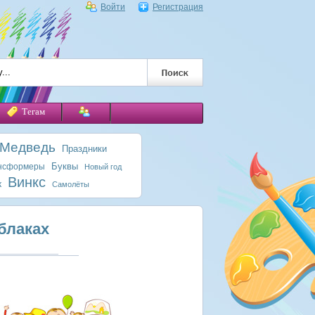
Войти
Регистрация
Тегам
 Медведь
Праздники
Буквы
нсформеры
Новый год
Винкс
к
Самолёты
блаках