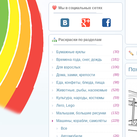
Мы в социальных сетях
Раскраски по разделам
Бумажные куклы
(30)
Времена года, снег, дождь
(181)
Для взрослых
(106)
По
Дома, замки, крепости
(88)
Еда, конфеты, блюда, пища
(98)
Животные, рыбы, насекомые
(528)
Культура, народы, костюмы
(59)
Лего, Lego
(20)
Малышам, большие рисунки
(132)
Машины, корабли, самолёты
(229)
Все
Автомобили
(26)