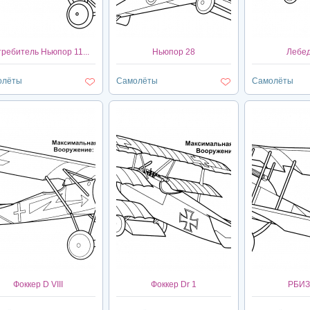
ребитель Ньюпор 11...
Ньюпор 28
Лебедь
олёты
Самолёты
Самолёты
Фоккер D VIII
Фоккер Dr 1
РБИЗ