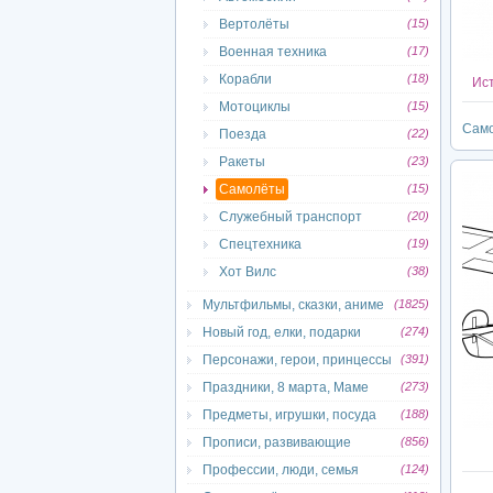
Вертолёты
(15)
Военная техника
(17)
Корабли
(18)
Ист
Мотоциклы
(15)
Сам
Поезда
(22)
Ракеты
(23)
Самолёты
(15)
Служебный транспорт
(20)
Спецтехника
(19)
Хот Вилс
(38)
Мультфильмы, сказки, аниме
(1825)
Новый год, елки, подарки
(274)
Персонажи, герои, принцессы
(391)
Праздники, 8 марта, Маме
(273)
Предметы, игрушки, посуда
(188)
Прописи, развивающие
(856)
Профессии, люди, семья
(124)