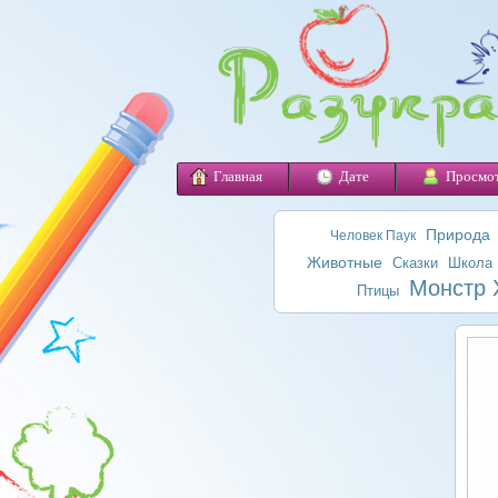
Главная
Дате
Просмо
Природа
Человек Паук
Животные
Сказки
Школа
Монстр 
Птицы