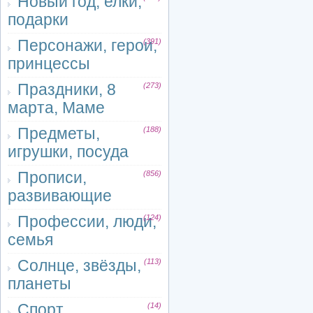
Новый год, елки,
подарки
Персонажи, герои,
(391)
принцессы
Праздники, 8
(273)
марта, Маме
Предметы,
(188)
игрушки, посуда
Прописи,
(856)
развивающие
Профессии, люди,
(124)
семья
Солнце, звёзды,
(113)
планеты
Спорт
(14)