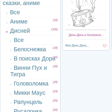
сказки, аниме
Все
Аниме
(18)
Дисней
(326)
Динь-Динь и балерина...
Все
Феи Динь Динь...
Белоснежка
(18)
В поисках Дори
(15)
Винни Пух и
(26)
Тигра
Головоломка
(29)
Микки Маус
(24)
Рапунцель
(25)
Русалочка
(20)