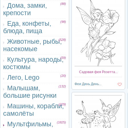
Дома, замки,
(88)
крепости
Еда, конфеты,
(98)
блюда, пища
Животные, рыбы,
(528)
насекомые
Культура, народы,
(59)
костюмы
Садовая фея Розетта...
Лего, Lego
(20)
Феи Динь Динь...
Малышам,
(132)
большие рисунки
Машины, корабли,
(229)
самолёты
Мультфильмы,
(1825)