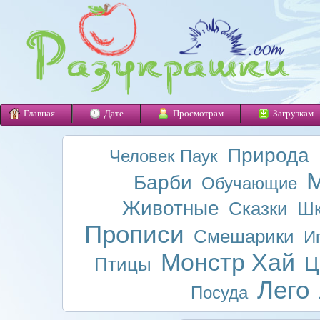
Главная
Дате
Просмотрам
Загрузкам
Природа
Человек Паук
М
Барби
Обучающие
Животные
Сказки
Шк
Прописи
Смешарики
И
Монстр Хай
Ц
Птицы
Лего
Посуда