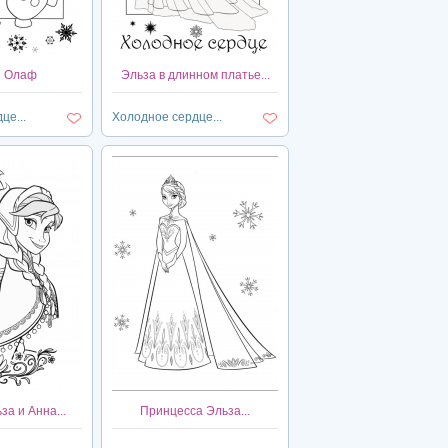
и Олаф
Эльза в длинном платье...
це...
Холодное сердце...
а и Анна...
Принцесса Эльза...