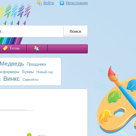
Войти
Регистрация
Тегам
 Медведь
Праздники
Буквы
нсформеры
Новый год
Винкс
к
Самолёты