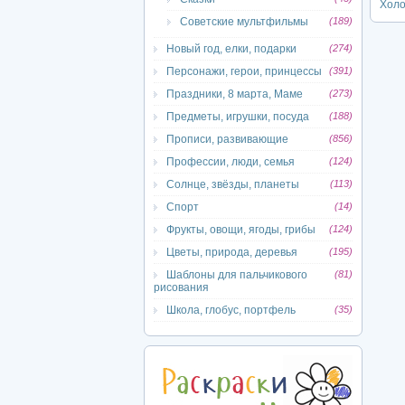
Холо
Советские мультфильмы
(189)
Новый год, елки, подарки
(274)
Персонажи, герои, принцессы
(391)
Праздники, 8 марта, Маме
(273)
Предметы, игрушки, посуда
(188)
Прописи, развивающие
(856)
Профессии, люди, семья
(124)
Солнце, звёзды, планеты
(113)
Спорт
(14)
Фрукты, овощи, ягоды, грибы
(124)
Цветы, природа, деревья
(195)
Шаблоны для пальчикового
(81)
рисования
Школа, глобус, портфель
(35)