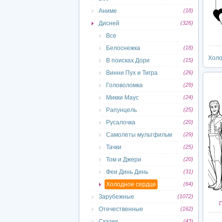
Аниме
(18)
Дисней
(326)
Все
Белоснежка
(18)
Холо
В поисках Дори
(15)
Винни Пух и Тигра
(26)
Головоломка
(29)
Микки Маус
(24)
Рапунцель
(25)
Русалочка
(20)
Самолеты мультфильм
(29)
Тачки
(25)
Том и Джери
(20)
Феи Динь Динь
(31)
Холодное сердце
(64)
Зарубежные
(1072)
Г
Отечественные
(162)
Сказки
(43)