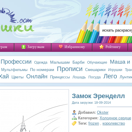
трам
Загрузкам
Избранному
Рейтингу
Профессии
Маша и
Малышам
Барби
Одежда
Обучающие
Прописи
По номерам
Мультфильмы
Смешарики
Игрушки
Тра
Лего
Хай
Онлайн
Цветы
Лунти
Принцессы
Лошадь
Посуда
Замок Эренделл
Дата загрузки: 18-09-2014
Добавил:
Okster
Категория:
Холодное сердце
Теги:
frozen
,
королевство