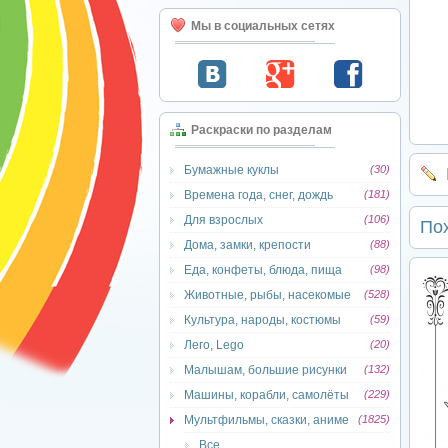
Мы в социальных сетях
Раскраски по разделам
Бумажные куклы
(30)
Времена года, снег, дождь
(181)
Для взрослых
(106)
По
Дома, замки, крепости
(88)
Еда, конфеты, блюда, пища
(98)
Животные, рыбы, насекомые
(528)
Культура, народы, костюмы
(59)
Лего, Lego
(20)
Малышам, большие рисунки
(132)
Машины, корабли, самолёты
(229)
Мультфильмы, сказки, аниме
(1825)
Все