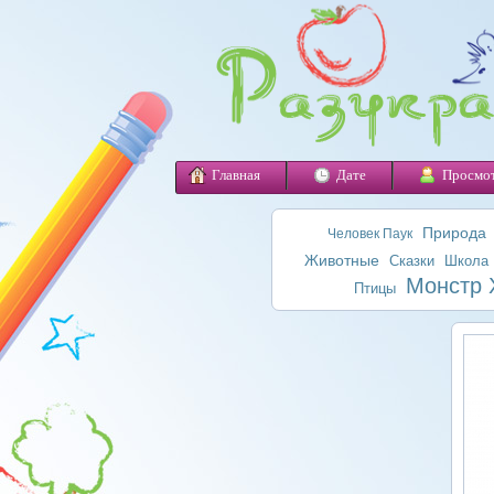
Главная
Дате
Просмо
Природа
Человек Паук
Животные
Сказки
Школа
Монстр 
Птицы