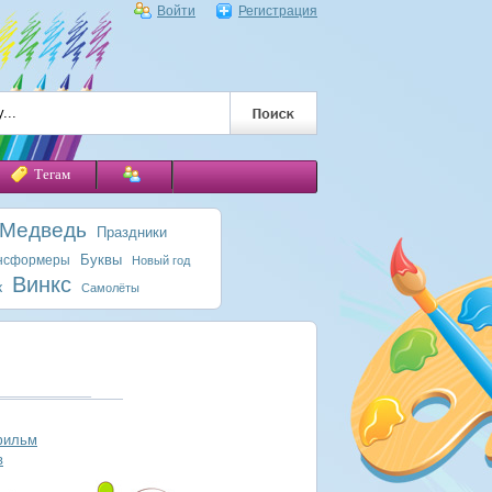
Войти
Регистрация
Тегам
 Медведь
Праздники
Буквы
нсформеры
Новый год
Винкс
к
Самолёты
фильм
в