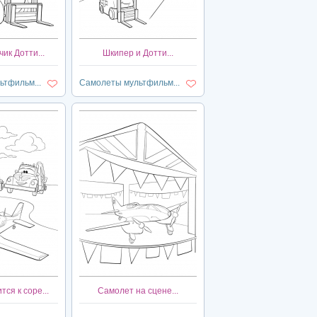
ик Дотти...
Шкипер и Дотти...
тфильм...
Самолеты мультфильм...
тся к соре...
Самолет на сцене...