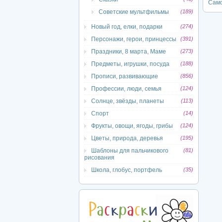
Само
Советские мультфильмы
(189)
Новый год, елки, подарки
(274)
Персонажи, герои, принцессы
(391)
Праздники, 8 марта, Маме
(273)
Предметы, игрушки, посуда
(188)
Прописи, развивающие
(856)
Профессии, люди, семья
(124)
Солнце, звёзды, планеты
(113)
Спорт
(14)
Фрукты, овощи, ягоды, грибы
(124)
Цветы, природа, деревья
(195)
Шаблоны для пальчикового
(81)
рисования
Школа, глобус, портфель
(35)