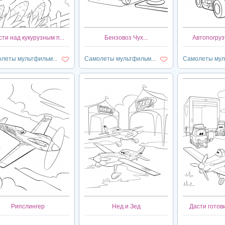
ти над кукурузным п...
Бензовоз Чух...
Автопогрузч
леты мультфильм...
Самолеты мультфильм...
Самолеты муль
Рипслингер
Нед и Зед
Дасти готови