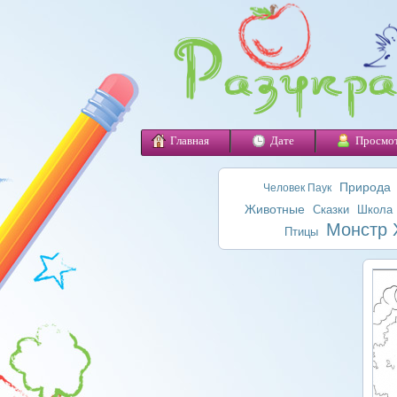
Главная
Дате
Просмо
Природа
Человек Паук
Животные
Сказки
Школа
Монстр 
Птицы