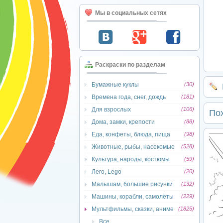
Мы в социальных сетях
Раскраски по разделам
Бумажные куклы
(30)
Времена года, снег, дождь
(181)
Для взрослых
(106)
По
Дома, замки, крепости
(88)
Еда, конфеты, блюда, пища
(98)
Животные, рыбы, насекомые
(528)
Культура, народы, костюмы
(59)
Лего, Lego
(20)
Малышам, большие рисунки
(132)
Машины, корабли, самолёты
(229)
Мультфильмы, сказки, аниме
(1825)
Все