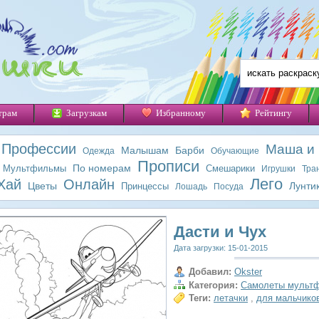
трам
Загрузкам
Избранному
Рейтингу
Профессии
Маша и
Малышам
Барби
Одежда
Обучающие
Прописи
По номерам
Мультфильмы
Смешарики
Игрушки
Тра
Лего
Хай
Онлайн
Цветы
Лунти
Принцессы
Лошадь
Посуда
Дасти и Чух
Дата загрузки: 15-01-2015
Добавил:
Okster
Категория:
Самолеты мульт
Теги:
летачки
,
для мальчико