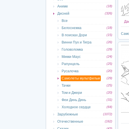
Аниме
(18)
Дисней
(326)
Все
Дас
Белоснежка
(18)
Само
В поисках Дори
(15)
Винни Пух и Тигра
(26)
Головоломка
(29)
Микки Маус
(24)
Рапунцель
(25)
Русалочка
(20)
Самолеты мультфильм
(29)
Тачки
(25)
Том и Джери
(20)
Феи Динь Динь
(31)
Холодное сердце
(64)
Зарубежные
(1072)
Отечественные
(162)
Сказки
(43)