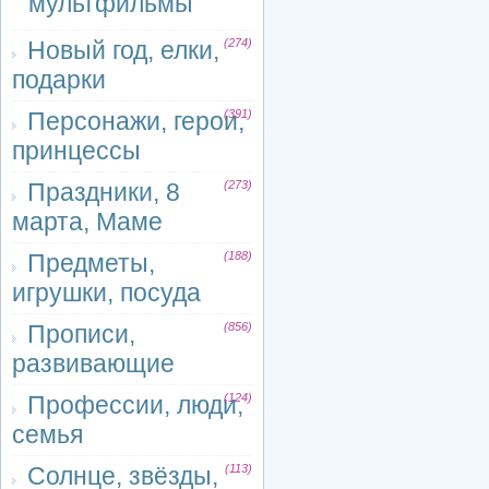
мультфильмы
Новый год, елки,
(274)
подарки
Персонажи, герои,
(391)
принцессы
Праздники, 8
(273)
марта, Маме
Предметы,
(188)
игрушки, посуда
Прописи,
(856)
развивающие
Профессии, люди,
(124)
семья
Солнце, звёзды,
(113)