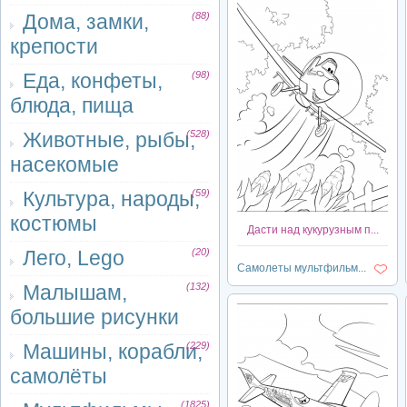
Дома, замки,
(88)
крепости
Еда, конфеты,
(98)
блюда, пища
Животные, рыбы,
(528)
насекомые
Культура, народы,
(59)
костюмы
Дасти над кукурузным п...
Лего, Lego
(20)
Самолеты мультфильм...
Малышам,
(132)
большие рисунки
Машины, корабли,
(229)
самолёты
(1825)