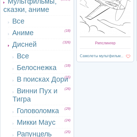
Мультфильмы,
сказки, аниме
Все
Аниме
(18)
Дисней
(326)
Рипслингер
Все
Самолеты мультфильм...
Белоснежка
(18)
В поисках Дори
(15)
Винни Пух и
(26)
Тигра
Головоломка
(29)
Микки Маус
(24)
Рапунцель
(25)