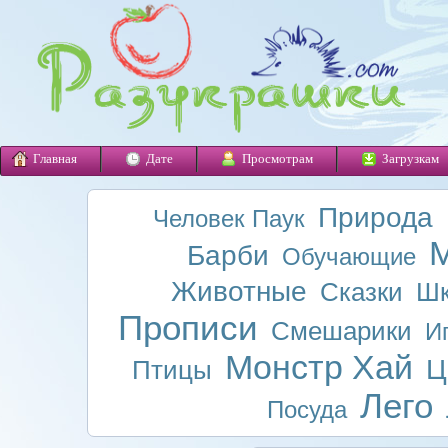
Главная
Дате
Просмотрам
Загрузкам
Природа
Человек Паук
М
Барби
Обучающие
Животные
Сказки
Шк
Прописи
Смешарики
И
Монстр Хай
Ц
Птицы
Лего
Посуда