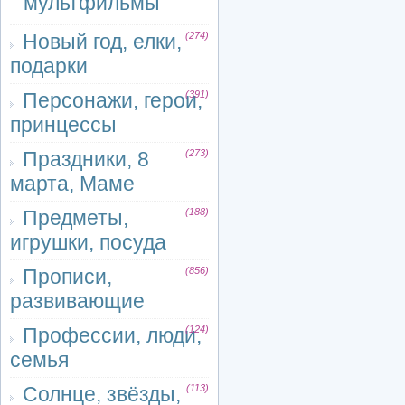
мультфильмы
Новый год, елки,
(274)
подарки
Персонажи, герои,
(391)
принцессы
Праздники, 8
(273)
марта, Маме
Предметы,
(188)
игрушки, посуда
Прописи,
(856)
развивающие
Профессии, люди,
(124)
семья
Солнце, звёзды,
(113)