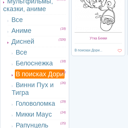
Мультфильмы,
сказки, аниме
Все
Аниме
(18)
Утка Бекки
Дисней
(326)
В поисках Дори...
Все
Белоснежка
(18)
В поисках Дори
(15)
Винни Пух и
(26)
Тигра
Головоломка
(29)
Микки Маус
(24)
Рапунцель
(25)