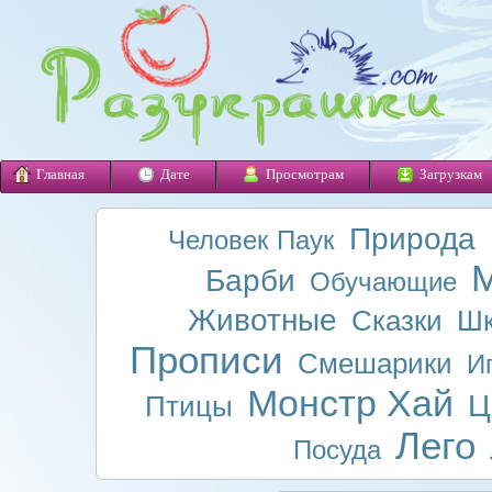
Главная
Дате
Просмотрам
Загрузкам
Природа
Человек Паук
М
Барби
Обучающие
Животные
Сказки
Шк
Прописи
Смешарики
И
Монстр Хай
Ц
Птицы
Лего
Посуда