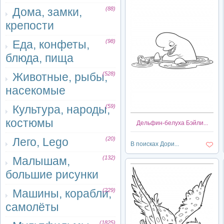
Дома, замки,
(88)
крепости
Еда, конфеты,
(98)
блюда, пища
Животные, рыбы,
(528)
насекомые
Культура, народы,
(59)
костюмы
Дельфин-белуха Бэйли...
Лего, Lego
(20)
В поисках Дори...
Малышам,
(132)
большие рисунки
Машины, корабли,
(229)
самолёты
(1825)