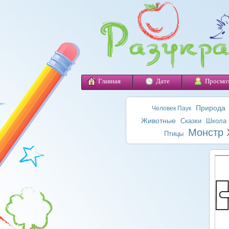
Главная
Дате
Просмо
Природа
Человек Паук
Животные
Сказки
Школа
Монстр 
Птицы