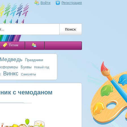
Войти
Регистрация
Тегам
 Медведь
Праздники
Буквы
нсформеры
Новый год
Винкс
к
Самолёты
ник с чемоданом