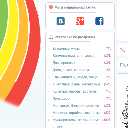
Мы в социальных сетях
Раскраски по разделам
Бумажные куклы
(30)
Времена года, снег, дождь
(181)
Для взрослых
(106)
По
Дома, замки, крепости
(88)
Еда, конфеты, блюда, пища
(98)
Животные, рыбы, насекомые
(528)
Культура, народы, костюмы
(59)
Лего, Lego
(20)
Малышам, большие рисунки
(132)
Машины, корабли, самолёты
(229)
Мультфильмы, сказки, аниме
(1825)
Все