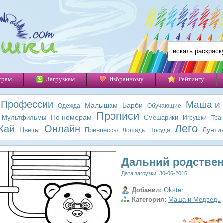
трам
Загрузкам
Избранному
Рейтингу
Профессии
Маша и
Малышам
Барби
Одежда
Обучающие
Прописи
По номерам
Мультфильмы
Смешарики
Игрушки
Тра
Лего
Хай
Онлайн
Цветы
Лунти
Принцессы
Лошадь
Посуда
Дальний родствен
Дата загрузки: 30-06-2016
Добавил:
Okster
Категория:
Маша и Медведь