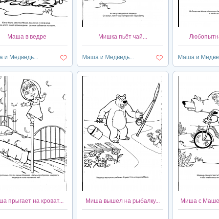
Маша в ведре
Мишка пьёт чай...
Любопытна
 и Медведь...
Маша и Медведь...
Маша и Медвед
а прыгает на кроват...
Миша вышел на рыбалку...
Миша с Машей