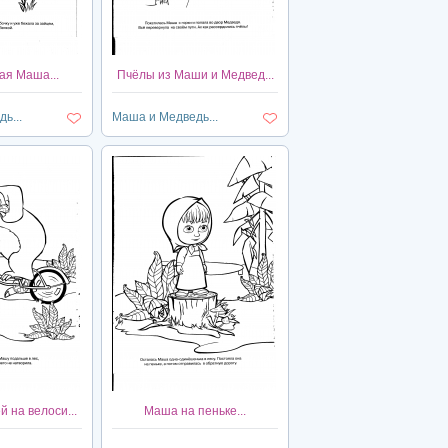
я Маша...
Пчёлы из Маши и Медвед...
ь...
Маша и Медведь...
 на велоси...
Маша на пеньке...