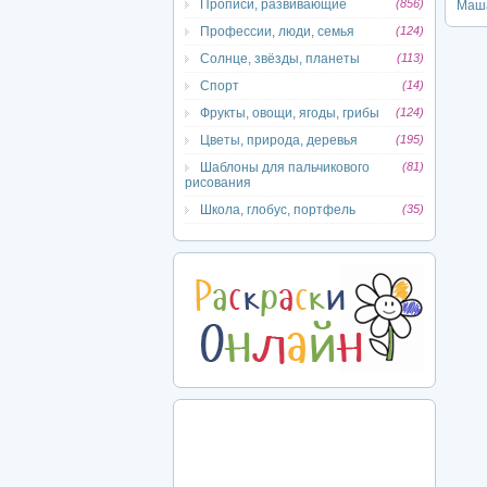
Прописи, развивающие
(856)
Маша
Профессии, люди, семья
(124)
Солнце, звёзды, планеты
(113)
Спорт
(14)
Фрукты, овощи, ягоды, грибы
(124)
Цветы, природа, деревья
(195)
Шаблоны для пальчикового
(81)
рисования
Школа, глобус, портфель
(35)