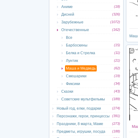
Аниме
(18)
Дисней
(326)
Зарубежные
(1072)
Отечественные
(162)
Маша
Все
Барбоскины
(15)
Белка и Стрелка
(11)
Лунтик
(21)
Маша и Медведь
(62)
Смешарики
(19)
Фиксики
(34)
Сказки
(43)
Советские мультфильмы
(189)
Новый год, елки, подарки
(274)
Персонажи, герои, принцессы
(391)
Праздники, 8 марта, Маме
(273)
Маш
Предметы, игрушки, посуда
(188)