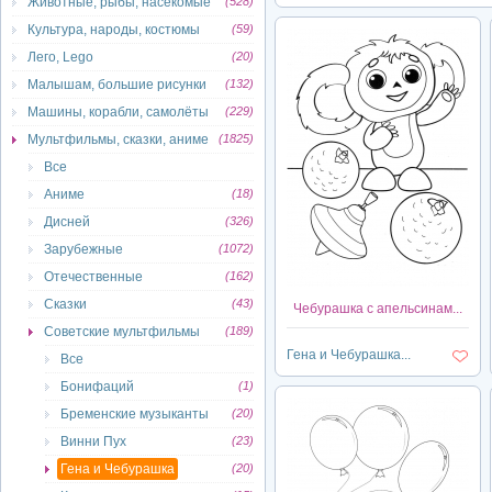
Животные, рыбы, насекомые
(528)
Культура, народы, костюмы
(59)
Лего, Lego
(20)
Малышам, большие рисунки
(132)
Машины, корабли, самолёты
(229)
Мультфильмы, сказки, аниме
(1825)
Все
Аниме
(18)
Дисней
(326)
Зарубежные
(1072)
Отечественные
(162)
Сказки
(43)
Чебурашка с апельсинам...
Советские мультфильмы
(189)
Гена и Чебурашка...
Все
Бонифаций
(1)
Бременские музыканты
(20)
Винни Пух
(23)
Гена и Чебурашка
(20)