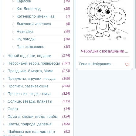
Карлсон
(15)
Кот Леопольд
(15)
Котёнок по имени Гав
(7)
Львенок и черепаха
(8)
Незнайка
(30)
Ну, погоди!
(16)
Простоквашино
(30)
Чебрушка с воздушными ...
Новый год, елки, подарки
(274)
Персонажи, герои, принцессы
(391)
Гена и Чебурашка...
Праздники, 8 марта, Маме
(273)
Предметы, игрушки, посуда
(188)
Прописи, развивающие
(856)
Профессии, люди, семья
(124)
Солнце, звёзды, планеты
(113)
Спорт
(14)
Фрукты, овощи, ягоды, грибы
(124)
Цветы, природа, деревья
(195)
Шаблоны для пальчикового
(81)