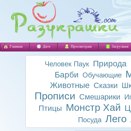
Главная
Дате
Просмотрам
Загрузкам
Природа
Человек Паук
М
Барби
Обучающие
Животные
Сказки
Шк
Прописи
Смешарики
И
Монстр Хай
Ц
Птицы
Лего
Посуда