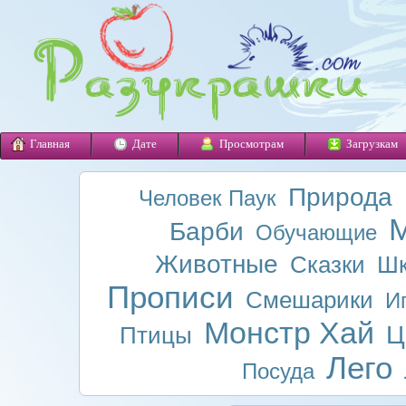
Главная
Дате
Просмотрам
Загрузкам
Природа
Человек Паук
М
Барби
Обучающие
Животные
Сказки
Шк
Прописи
Смешарики
И
Монстр Хай
Ц
Птицы
Лего
Посуда