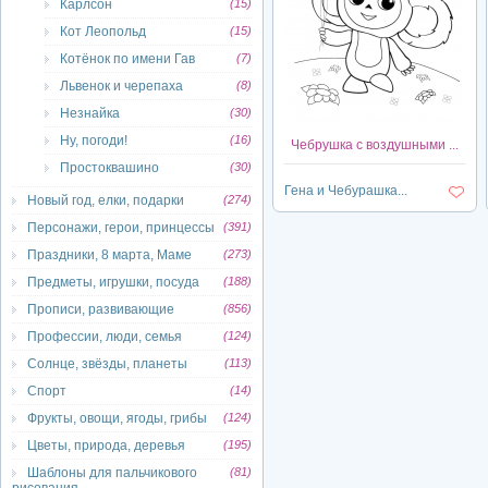
Карлсон
(15)
Кот Леопольд
(15)
Котёнок по имени Гав
(7)
Львенок и черепаха
(8)
Незнайка
(30)
Ну, погоди!
(16)
Чебрушка с воздушными ...
Простоквашино
(30)
Гена и Чебурашка...
Новый год, елки, подарки
(274)
Персонажи, герои, принцессы
(391)
Праздники, 8 марта, Маме
(273)
Предметы, игрушки, посуда
(188)
Прописи, развивающие
(856)
Профессии, люди, семья
(124)
Солнце, звёзды, планеты
(113)
Спорт
(14)
Фрукты, овощи, ягоды, грибы
(124)
Цветы, природа, деревья
(195)
Шаблоны для пальчикового
(81)