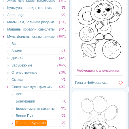
Животные, рыбы, насекомые
(528)
Культура, народы, костюмы
(59)
Лего, Lego
(20)
Малышам, большие рисунки
(132)
Машины, корабли, самолёты
(229)
Мультфильмы, сказки, аниме
(1825)
Все
Аниме
(18)
Дисней
(326)
Зарубежные
(1072)
Чебурашка с апельсинам...
Отечественные
(162)
Сказки
(43)
Гена и Чебурашка...
Советские мультфильмы
(189)
Все
Бонифаций
(1)
Бременские музыканты
(20)
Винни Пух
(23)
Гена и Чебурашка
(20)