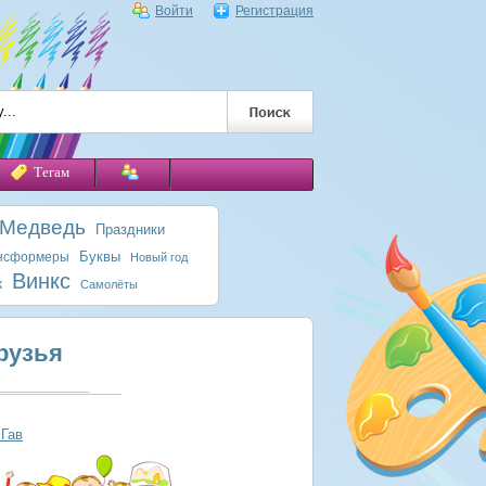
Войти
Регистрация
Тегам
 Медведь
Праздники
Буквы
нсформеры
Новый год
Винкс
к
Самолёты
рузья
 Гав