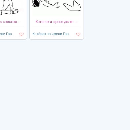
 с костью...
Котенок и щенок делят ...
ни Гав...
Котёнок по имени Гав...