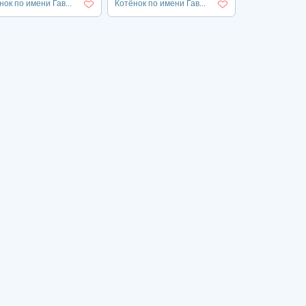
нок по имени Гав...
Котёнок по имени Гав...