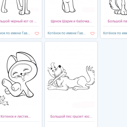
ьшой черный кот со ...
Щенок Шарик и бабочка...
Большой пес
нок по имени Гав...
Котёнок по имени Гав...
Котёнок по име
Котенок и листик...
Большой пес грызет кос...