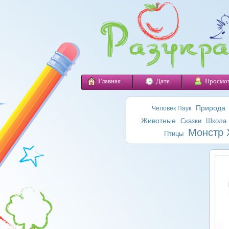
Главная
Дате
Просмо
Природа
Человек Паук
Животные
Сказки
Школа
Монстр 
Птицы