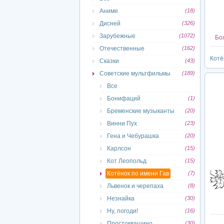
Аниме
(18)
Дисней
(326)
Зарубежные
(1072)
Бол
Отечественные
(162)
Котё
Сказки
(43)
Советские мультфильмы
(189)
Все
Бонифаций
(1)
Бременские музыканты
(20)
Винни Пух
(23)
Гена и Чебурашка
(20)
Карлсон
(15)
Кот Леопольд
(15)
Котёнок по имени Гав
(7)
Львенок и черепаха
(8)
Незнайка
(30)
Ну, погоди!
(16)
Простоквашино
(30)