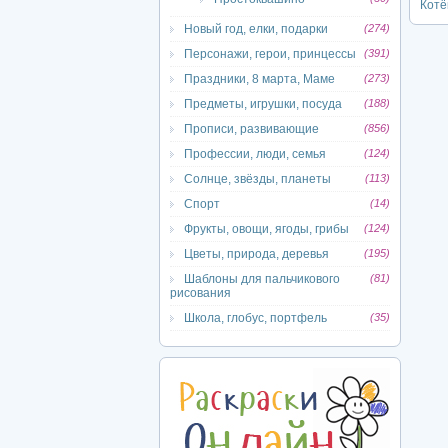
Котё
Новый год, елки, подарки
(274)
Персонажи, герои, принцессы
(391)
Праздники, 8 марта, Маме
(273)
Предметы, игрушки, посуда
(188)
Прописи, развивающие
(856)
Профессии, люди, семья
(124)
Солнце, звёзды, планеты
(113)
Спорт
(14)
Фрукты, овощи, ягоды, грибы
(124)
Цветы, природа, деревья
(195)
Шаблоны для пальчикового
(81)
рисования
Школа, глобус, портфель
(35)