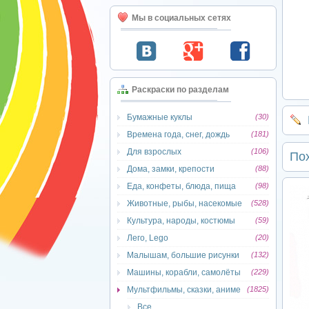
Мы в социальных сетях
Раскраски по разделам
Бумажные куклы
(30)
Времена года, снег, дождь
(181)
Для взрослых
(106)
По
Дома, замки, крепости
(88)
Еда, конфеты, блюда, пища
(98)
Животные, рыбы, насекомые
(528)
Культура, народы, костюмы
(59)
Лего, Lego
(20)
Малышам, большие рисунки
(132)
Машины, корабли, самолёты
(229)
Мультфильмы, сказки, аниме
(1825)
Все