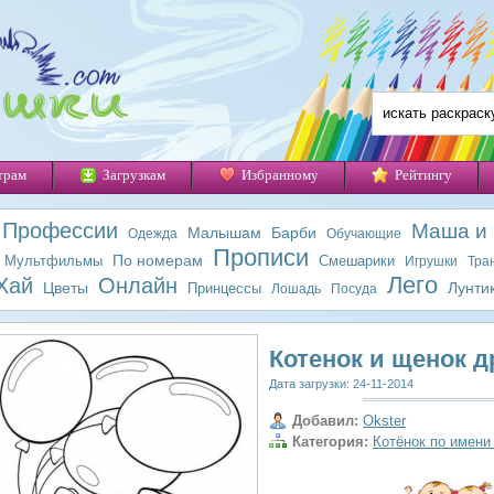
трам
Загрузкам
Избранному
Рейтингу
Профессии
Маша и
Малышам
Барби
Одежда
Обучающие
Прописи
По номерам
Мультфильмы
Смешарики
Игрушки
Тра
Лего
Хай
Онлайн
Цветы
Лунти
Принцессы
Лошадь
Посуда
Котенок и щенок д
Дата загрузки: 24-11-2014
Добавил:
Okster
Категория:
Котёнок по имени