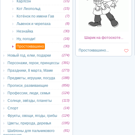
Карлсон
(15)
Кот Леопольд
(15)
Котёнок по имени Гав
(7)
Львенок и черепаха
(8)
Незнайка
(30)
Шарик на фотоохоте...
Ну, погоди!
(16)
Простоквашино
(30)
Простоквашино...
Новый год, елки, подарки
(274)
Персонажи, герои, принцессы
(391)
Праздники, 8 марта, Маме
(273)
Предметы, игрушки, посуда
(188)
Прописи, развивающие
(856)
Профессии, люди, семья
(124)
Солнце, звёзды, планеты
(113)
Спорт
(14)
Фрукты, овощи, ягоды, грибы
(124)
Цветы, природа, деревья
(195)
Шаблоны для пальчикового
(81)