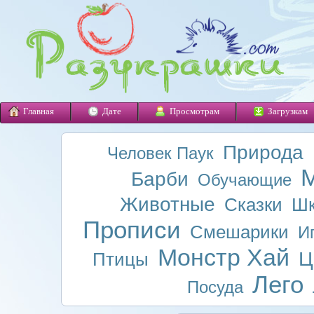
Главная
Дате
Просмотрам
Загрузкам
Природа
Человек Паук
М
Барби
Обучающие
Животные
Сказки
Шк
Прописи
Смешарики
И
Монстр Хай
Ц
Птицы
Лего
Посуда