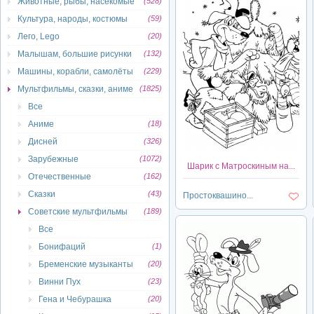
Животные, рыбы, насекомые
(528)
Культура, народы, костюмы
(59)
Лего, Lego
(20)
Малышам, большие рисунки
(132)
Машины, корабли, самолёты
(229)
Мультфильмы, сказки, аниме
(1825)
Все
Аниме
(18)
Дисней
(326)
Зарубежные
(1072)
Шарик с Матроскиным на...
Отечественные
(162)
Сказки
(43)
Простоквашино...
Советские мультфильмы
(189)
Все
Бонифаций
(1)
Бременские музыканты
(20)
Винни Пух
(23)
Гена и Чебурашка
(20)