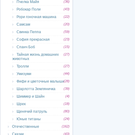
Пчелка Майя
(36)
Робокар Поли
(43)
Рори гоночная машина
(22)
Самсам
(20)
Свинка Пеппа
(59)
София прекрасная
(23)
Спанч Боб
(15)
Тайная жизнь домашних
(27)
животных
Тролли
(27)
Умизуми
(44)
Фифи и цветочные малыши
(28)
Шарлотта Земляничка
(39)
Шиммер и Шайн
(4)
Шрек
(18)
Щенячий патруль
(80)
Юные титаны
(24)
Отечественные
(162)
Сказки
(43)