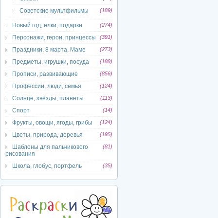
Советские мультфильмы
(189)
Новый год, елки, подарки
(274)
Персонажи, герои, принцессы
(391)
Праздники, 8 марта, Маме
(273)
Предметы, игрушки, посуда
(188)
Прописи, развивающие
(856)
Профессии, люди, семья
(124)
Солнце, звёзды, планеты
(113)
Спорт
(14)
Фрукты, овощи, ягоды, грибы
(124)
Цветы, природа, деревья
(195)
Шаблоны для пальчикового
(81)
рисования
Школа, глобус, портфель
(35)