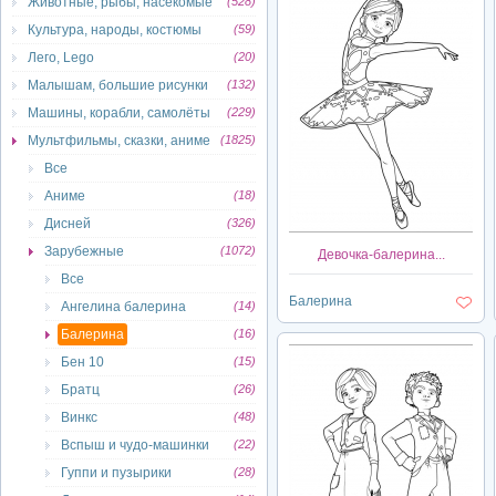
Животные, рыбы, насекомые
(528)
Культура, народы, костюмы
(59)
Лего, Lego
(20)
Малышам, большие рисунки
(132)
Машины, корабли, самолёты
(229)
Мультфильмы, сказки, аниме
(1825)
Все
Аниме
(18)
Дисней
(326)
Зарубежные
(1072)
Девочка-балерина...
Все
Балерина
Ангелина балерина
(14)
Балерина
(16)
Бен 10
(15)
Братц
(26)
Винкс
(48)
Вспыш и чудо-машинки
(22)
Гуппи и пузырики
(28)