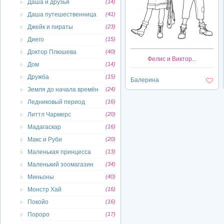
Даша и друзья
(14)
Даша путешественница
(41)
Джейк и пираты
(23)
Диего
(15)
Доктор Плюшева
(40)
Фелис и Виктор...
Дом
(14)
Дружба
(15)
Балерина
Земля до начала времён
(24)
Ледниковый период
(16)
Литтл Чармерс
(20)
Мадагаскар
(16)
Макс и Руби
(20)
Маленькая принцесса
(13)
Маленький зоомагазин
(34)
Миньоны
(40)
Монстр Хай
(16)
Покойо
(16)
Пороро
(17)