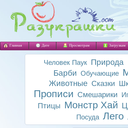
Главная
Дате
Просмотрам
Загрузкам
Природа
Человек Паук
М
Барби
Обучающие
Животные
Сказки
Шк
Прописи
Смешарики
И
Монстр Хай
Ц
Птицы
Лего
Посуда