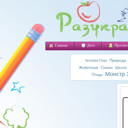
Главная
Дате
Просмо
Природа
Человек Паук
Животные
Сказки
Школа
Монстр 
Птицы