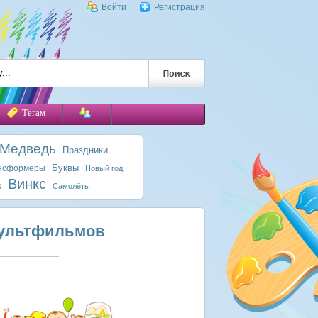
Войти
Регистрация
Тегам
 Медведь
Праздники
Буквы
нсформеры
Новый год
Винкс
к
Самолёты
ультфильмов