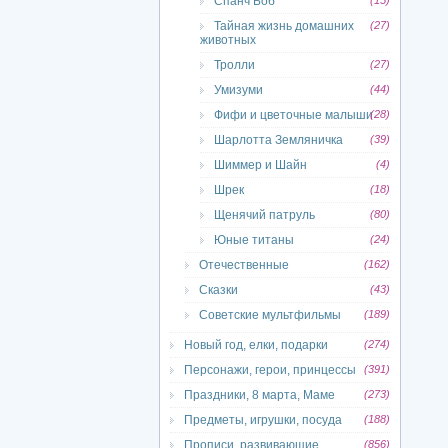
Спанч Боб
(15)
Тайная жизнь домашних
(27)
животных
Тролли
(27)
Умизуми
(44)
Фифи и цветочные малыши
(28)
Шарлотта Земляничка
(39)
Шиммер и Шайн
(4)
Шрек
(18)
Щенячий патруль
(80)
Юные титаны
(24)
Отечественные
(162)
Сказки
(43)
Советские мультфильмы
(189)
Новый год, елки, подарки
(274)
Персонажи, герои, принцессы
(391)
Праздники, 8 марта, Маме
(273)
Предметы, игрушки, посуда
(188)
Прописи, развивающие
(856)