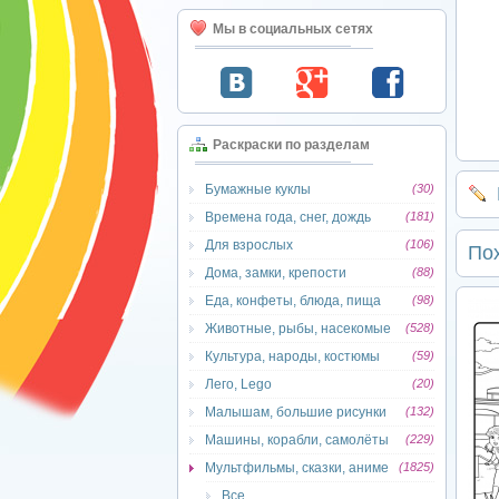
Мы в социальных сетях
Раскраски по разделам
Бумажные куклы
(30)
Времена года, снег, дождь
(181)
Для взрослых
(106)
По
Дома, замки, крепости
(88)
Еда, конфеты, блюда, пища
(98)
Животные, рыбы, насекомые
(528)
Культура, народы, костюмы
(59)
Лего, Lego
(20)
Малышам, большие рисунки
(132)
Машины, корабли, самолёты
(229)
Мультфильмы, сказки, аниме
(1825)
Все