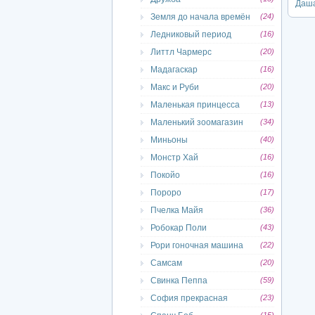
Даша
Земля до начала времён
(24)
Ледниковый период
(16)
Литтл Чармерс
(20)
Мадагаскар
(16)
Макс и Руби
(20)
Маленькая принцесса
(13)
Маленький зоомагазин
(34)
Миньоны
(40)
Монстр Хай
(16)
Покойо
(16)
Пороро
(17)
Пчелка Майя
(36)
Робокар Поли
(43)
Рори гоночная машина
(22)
Самсам
(20)
Свинка Пеппа
(59)
София прекрасная
(23)