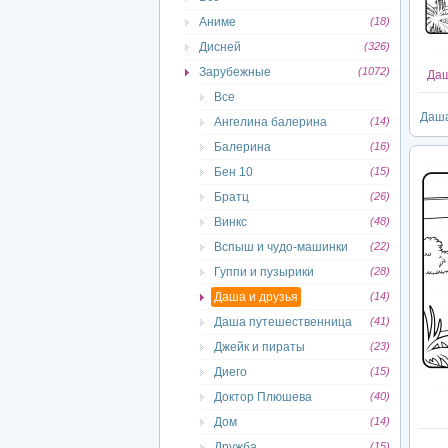
Аниме
(18)
Дисней
(326)
Зарубежные
(1072)
Даш
Все
Даша
Ангелина балерина
(14)
Балерина
(16)
Бен 10
(15)
Братц
(26)
Винкс
(48)
Вспыш и чудо-машинки
(22)
Гуппи и пузырики
(28)
Даша и друзья
(14)
Даша путешественница
(41)
Джейк и пираты
(23)
Диего
(15)
Доктор Плюшева
(40)
Дом
(14)
Дружба
(15)