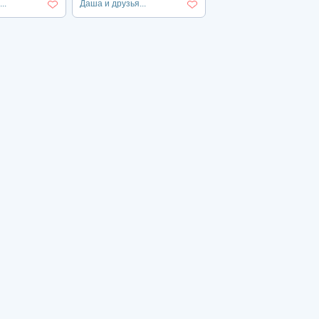
..
Даша и друзья...