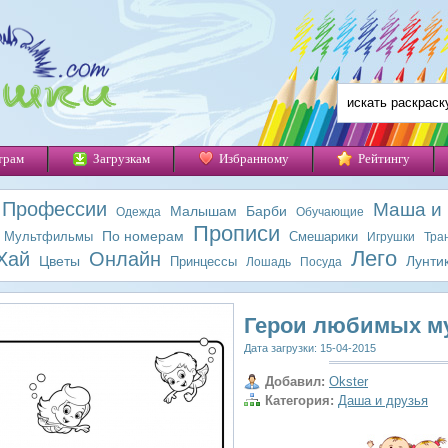
трам
Загрузкам
Избранному
Рейтингу
Профессии
Маша и
Малышам
Барби
Одежда
Обучающие
Прописи
По номерам
Мультфильмы
Смешарики
Игрушки
Тра
Лего
Хай
Онлайн
Цветы
Лунти
Принцессы
Лошадь
Посуда
Герои любимых м
Дата загрузки: 15-04-2015
Добавил:
Okster
Категория:
Даша и друзья