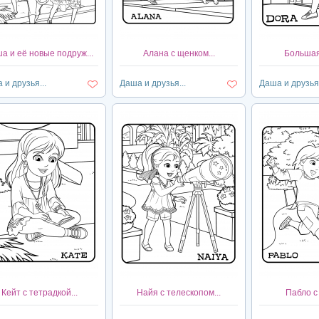
а и её новые подруж...
Алана с щенком...
Большая
 и друзья...
Даша и друзья...
Даша и друзья.
Кейт с тетрадкой...
Найя с телескопом...
Пабло с 