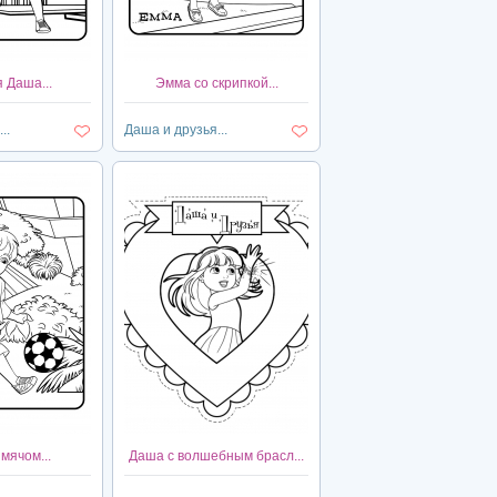
 Даша...
Эмма со скрипкой...
..
Даша и друзья...
мячом...
Даша с волшебным брасл...