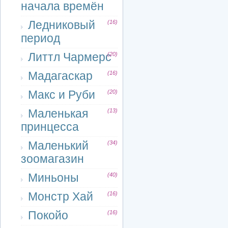
начала времён
Ледниковый
(16)
период
Литтл Чармерс
(20)
Мадагаскар
(16)
Макс и Руби
(20)
Маленькая
(13)
принцесса
Маленький
(34)
зоомагазин
Миньоны
(40)
Монстр Хай
(16)
Покойо
(16)