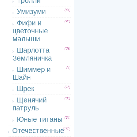
Тролли
Умизуми
(44)
Фифи и
(28)
цветочные
малыши
Шарлотта
(39)
Земляничка
Шиммер и
(4)
Шайн
Шрек
(18)
Щенячий
(80)
патруль
Юные титаны
(24)
Отечественные
(162)