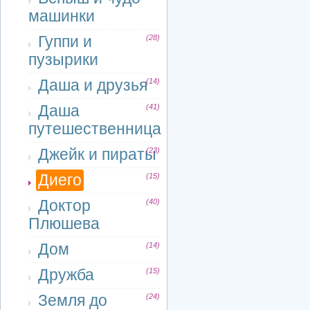
машинки
Гуппи и
(28)
пузырики
Даша и друзья
(14)
Даша
(41)
путешественница
Джейк и пираты
(23)
Диего
(15)
Доктор
(40)
Плюшева
Дом
(14)
Дружба
(15)
Земля до
(24)