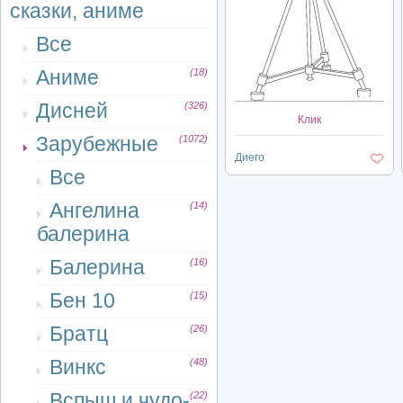
сказки, аниме
Все
Аниме
(18)
Дисней
(326)
Клик
Зарубежные
(1072)
Диего
Все
Ангелина
(14)
балерина
Балерина
(16)
Бен 10
(15)
Братц
(26)
Винкс
(48)
Вспыш и чудо-
(22)