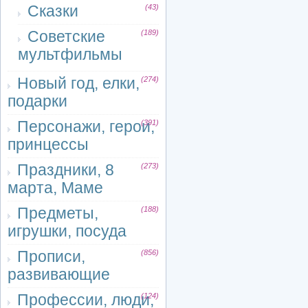
Сказки
(43)
Советские
(189)
мультфильмы
Новый год, елки,
(274)
подарки
Персонажи, герои,
(391)
принцессы
Праздники, 8
(273)
марта, Маме
Предметы,
(188)
игрушки, посуда
Прописи,
(856)
развивающие
Профессии, люди,
(124)