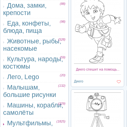
Дома, замки,
(88)
крепости
Еда, конфеты,
(98)
блюда, пища
Животные, рыбы,
(528)
насекомые
Культура, народы,
(59)
костюмы
Диего спешит на помощь...
Лего, Lego
(20)
Диего
Малышам,
(132)
большие рисунки
Машины, корабли,
(229)
самолёты
Мультфильмы,
(1825)