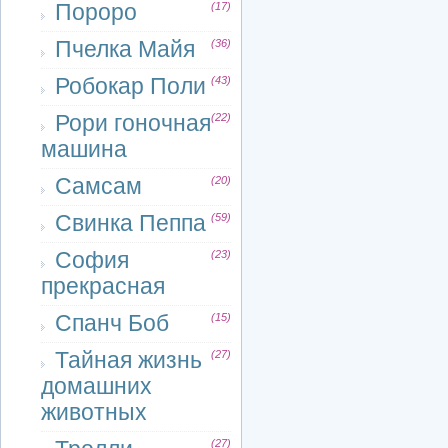
Пороро
(17)
Пчелка Майя
(36)
Робокар Поли
(43)
Рори гоночная
(22)
машина
Самсам
(20)
Свинка Пеппа
(59)
София
(23)
прекрасная
Спанч Боб
(15)
Тайная жизнь
(27)
домашних
животных
(27)