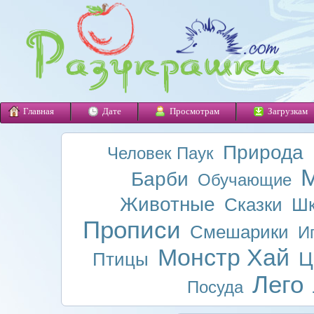
Главная
Дате
Просмотрам
Загрузкам
Природа
Человек Паук
М
Барби
Обучающие
Животные
Сказки
Шк
Прописи
Смешарики
И
Монстр Хай
Ц
Птицы
Лего
Посуда