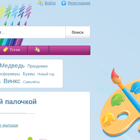
Войти
Регистрация
Тегам
 Медведь
Праздники
Буквы
нсформеры
Новый год
Винкс
к
Самолёты
й палочкой
е малыши