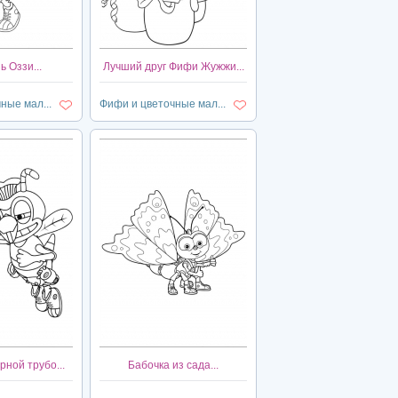
 Оззи...
Лучший друг Фифи Жужжи...
ные мал...
Фифи и цветочные мал...
рной трубо...
Бабочка из сада...