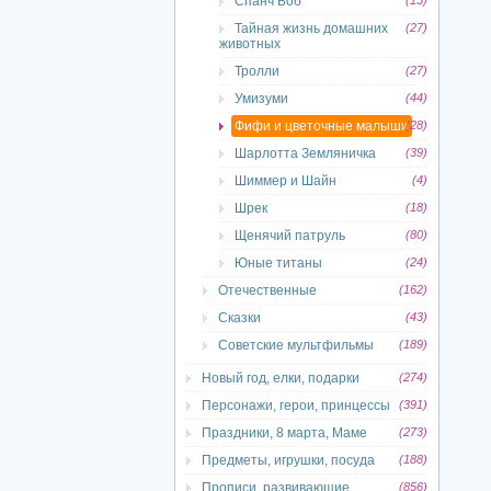
Спанч Боб
(15)
Тайная жизнь домашних
(27)
животных
Тролли
(27)
Умизуми
(44)
Фифи и цветочные малыши
(28)
Шарлотта Земляничка
(39)
Шиммер и Шайн
(4)
Шрек
(18)
Щенячий патруль
(80)
Юные титаны
(24)
Отечественные
(162)
Сказки
(43)
Советские мультфильмы
(189)
Новый год, елки, подарки
(274)
Персонажи, герои, принцессы
(391)
Праздники, 8 марта, Маме
(273)
Предметы, игрушки, посуда
(188)
Прописи, развивающие
(856)