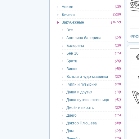
Аниме
(18)
Дисней
(326)
Зарубежные
(1072)
Все
Фифи
Ангелина балерина
(14)
Балерина
(16)
Бен 10
(15)
Братц
(26)
Винкс
(48)
Вспыш и чудо-машинки
(22)
Гуппи и пузырики
(28)
Даша и друзья
(14)
Даша путешественница
(41)
Джейк и пираты
(23)
Диего
(15)
Доктор Плюшева
(40)
Дом
(14)
Дружба
(15)