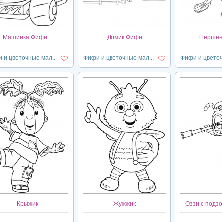
Машинка Фифи...
Домик Фифи
Шершень
 и цветочные мал...
Фифи и цветочные мал...
Фифи и цветоч
Крыжик
Жужжик
Оззи с подзо