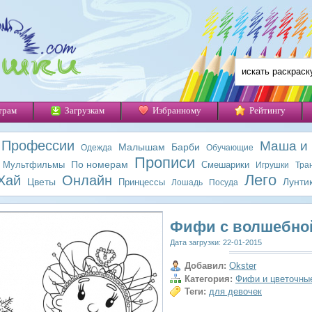
трам
Загрузкам
Избранному
Рейтингу
Профессии
Маша и
Малышам
Барби
Одежда
Обучающие
Прописи
По номерам
Мультфильмы
Смешарики
Игрушки
Тра
Лего
Хай
Онлайн
Цветы
Лунти
Принцессы
Лошадь
Посуда
Фифи с волшебно
Дата загрузки: 22-01-2015
Добавил:
Okster
Категория:
Фифи и цветочны
Теги:
для девочек