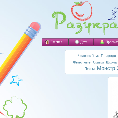
Главная
Дате
Просмо
Природа
Человек Паук
Животные
Сказки
Школа
Монстр 
Птицы