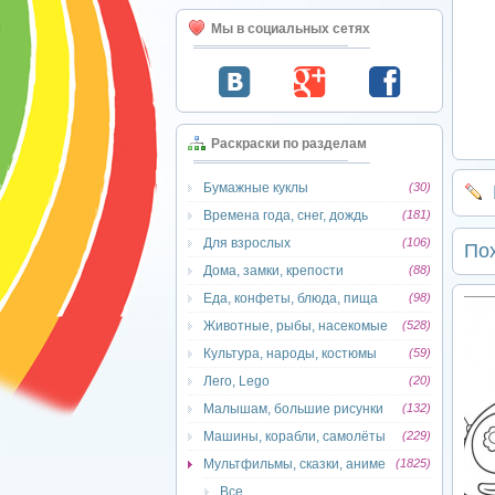
Мы в социальных сетях
Раскраски по разделам
Бумажные куклы
(30)
Времена года, снег, дождь
(181)
Для взрослых
(106)
По
Дома, замки, крепости
(88)
Еда, конфеты, блюда, пища
(98)
Животные, рыбы, насекомые
(528)
Культура, народы, костюмы
(59)
Лего, Lego
(20)
Малышам, большие рисунки
(132)
Машины, корабли, самолёты
(229)
Мультфильмы, сказки, аниме
(1825)
Все