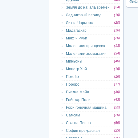
Фифи
Земля до начала времён
(24)
Ледниковый период
(16)
Литтл Чармерс
(20)
Мадагаскар
(16)
Макс и Руби
(20)
Маленькая принцесса
(13)
Маленький зоомагазин
(34)
Миньоны
(40)
Монстр Хай
(16)
Покойо
(16)
Пороро
(17)
Пчелка Майя
(36)
Робокар Поли
(43)
Рори гоночная машина
(22)
Самсам
(20)
Свинка Пеппа
(59)
София прекрасная
(23)