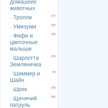
домашних
животных
Тролли
(27)
Умизуми
(44)
Фифи и
(28)
цветочные
малыши
Шарлотта
(39)
Земляничка
Шиммер и
(4)
Шайн
Шрек
(18)
Щенячий
(80)
патруль