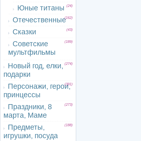
Юные титаны
(24)
Отечественные
(162)
Сказки
(43)
Советские
(189)
мультфильмы
Новый год, елки,
(274)
подарки
Персонажи, герои,
(391)
принцессы
Праздники, 8
(273)
марта, Маме
Предметы,
(188)
игрушки, посуда