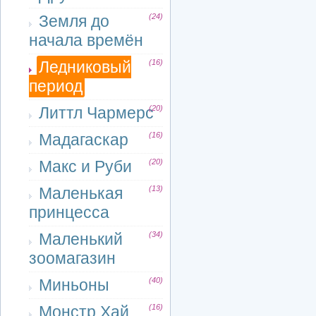
Земля до
(24)
начала времён
Ледниковый
(16)
период
Литтл Чармерс
(20)
Мадагаскар
(16)
Макс и Руби
(20)
Маленькая
(13)
принцесса
Маленький
(34)
зоомагазин
Миньоны
(40)
Монстр Хай
(16)