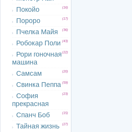
Покойо
(16)
Пороро
(17)
Пчелка Майя
(36)
Робокар Поли
(43)
Рори гоночная
(22)
машина
Самсам
(20)
Свинка Пеппа
(59)
София
(23)
прекрасная
Спанч Боб
(15)
Тайная жизнь
(27)