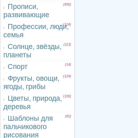
Прописи,
(856)
развивающие
Профессии, люди,
(124)
семья
Солнце, звёзды,
(113)
планеты
Спорт
(14)
Фрукты, овощи,
(124)
ягоды, грибы
Цветы, природа,
(195)
деревья
Шаблоны для
(81)
пальчикового
рисования