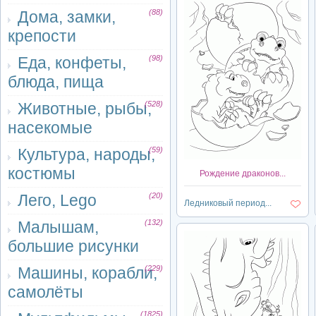
Дома, замки,
(88)
крепости
Еда, конфеты,
(98)
блюда, пища
Животные, рыбы,
(528)
насекомые
Культура, народы,
(59)
костюмы
Рождение драконов...
Лего, Lego
(20)
Ледниковый период...
Малышам,
(132)
большие рисунки
Машины, корабли,
(229)
самолёты
(1825)