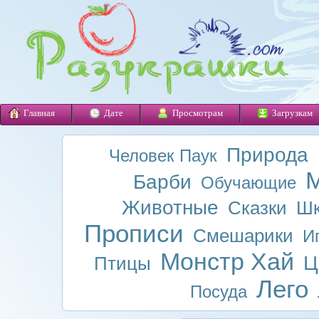
Главная
Дате
Просмотрам
Загрузкам
Природа
Человек Паук
М
Барби
Обучающие
Животные
Сказки
Шк
Прописи
Смешарики
И
Монстр Хай
Ц
Птицы
Лего
Посуда