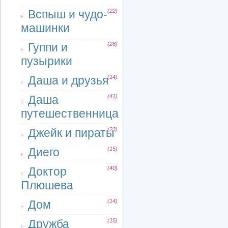
Вспыш и чудо-
(22)
машинки
Гуппи и
(28)
пузырики
Даша и друзья
(14)
Даша
(41)
путешественница
Джейк и пираты
(23)
Диего
(15)
Доктор
(40)
Плюшева
Дом
(14)
Дружба
(15)