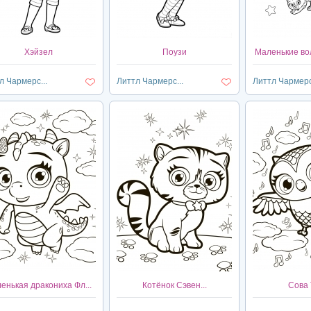
Хэйзел
Поузи
Маленькие во
л Чармерс...
Литтл Чармерс...
Литтл Чармерс.
енькая дракониха Фл...
Котёнок Сэвен...
Сова 