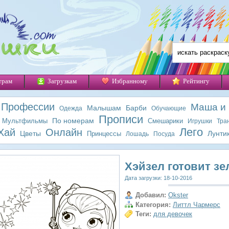
трам
Загрузкам
Избранному
Рейтингу
Профессии
Маша и
Малышам
Барби
Одежда
Обучающие
Прописи
По номерам
Мультфильмы
Смешарики
Игрушки
Тра
Лего
Хай
Онлайн
Цветы
Лунти
Принцессы
Лошадь
Посуда
Хэйзел готовит зе
Дата загрузки: 18-10-2016
Добавил:
Okster
Категория:
Литтл Чармерс
Теги:
для девочек