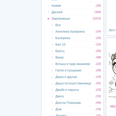
Аниме
(18)
Дисней
(326)
Зарубежные
(1072)
Все
Литт
Ангелина балерина
(14)
Балерина
(16)
Бен 10
(15)
Братц
(26)
Винкс
(48)
Вспыш и чудо-машинки
(22)
Гуппи и пузырики
(28)
Даша и друзья
(14)
Даша путешественница
(41)
Джейк и пираты
(23)
Диего
(15)
Доктор Плюшева
(40)
Мал
Дом
(14)
Дружба
(15)