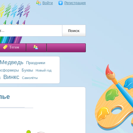
Войти
Регистрация
Тегам
 Медведь
Праздники
Буквы
нсформеры
Новый год
Винкс
к
Самолёты
лье