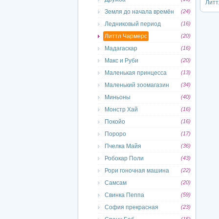
Литт
Земля до начала времён
(24)
Ледниковый период
(16)
Литтл Чармерс
(20)
Мадагаскар
(16)
Макс и Руби
(20)
Маленькая принцесса
(13)
Маленький зоомагазин
(34)
Миньоны
(40)
Монстр Хай
(16)
Покойо
(16)
Пороро
(17)
Пчелка Майя
(36)
Робокар Поли
(43)
Рори гоночная машина
(22)
Самсам
(20)
Свинка Пеппа
(59)
София прекрасная
(23)