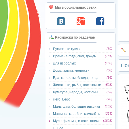
Мы в социальных сетях
Раскраски по разделам
Бумажные куклы
(30)
Времена года, снег, дождь
(181)
Для взрослых
(106)
По
Дома, замки, крепости
(88)
Еда, конфеты, блюда, пища
(98)
Животные, рыбы, насекомые
(528)
Культура, народы, костюмы
(59)
Лего, Lego
(20)
Малышам, большие рисунки
(132)
Машины, корабли, самолёты
(229)
Мультфильмы, сказки, аниме
(1825)
Все