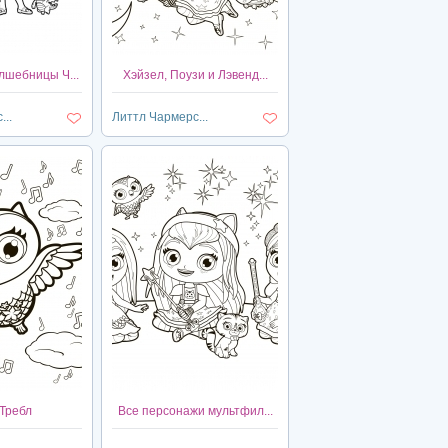
лшебницы Ч...
Хэйзел, Поузи и Лэвенд...
..
Литтл Чармерс...
Требл
Все персонажи мультфил...