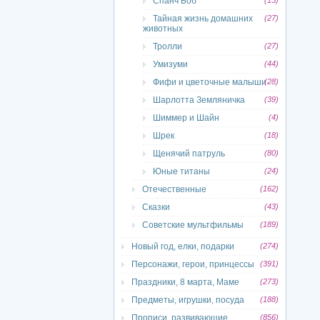
Спанч Боб
(15)
Тайная жизнь домашних
(27)
животных
Тролли
(27)
Умизуми
(44)
Фифи и цветочные малыши
(28)
Шарлотта Земляничка
(39)
Шиммер и Шайн
(4)
Шрек
(18)
Щенячий патруль
(80)
Юные титаны
(24)
Отечественные
(162)
Сказки
(43)
Советские мультфильмы
(189)
Новый год, елки, подарки
(274)
Персонажи, герои, принцессы
(391)
Праздники, 8 марта, Маме
(273)
Предметы, игрушки, посуда
(188)
Прописи, развивающие
(856)