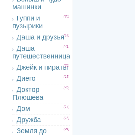
машинки
Гуппи и
(28)
пузырики
Даша и друзья
(14)
Даша
(41)
путешественница
Джейк и пираты
(23)
Диего
(15)
Доктор
(40)
Плюшева
Дом
(14)
Дружба
(15)
Земля до
(24)