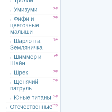
Тролли
Умизуми
(44)
Фифи и
(28)
цветочные
малыши
Шарлотта
(39)
Земляничка
Шиммер и
(4)
Шайн
Шрек
(18)
Щенячий
(80)
патруль
Юные титаны
(24)
Отечественные
(162)