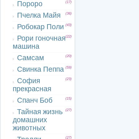
Пороро
(17)
Пчелка Майя
(36)
Робокар Поли
(43)
Рори гоночная
(22)
машина
Самсам
(20)
Свинка Пеппа
(59)
София
(23)
прекрасная
Спанч Боб
(15)
Тайная жизнь
(27)
домашних
животных
(27)