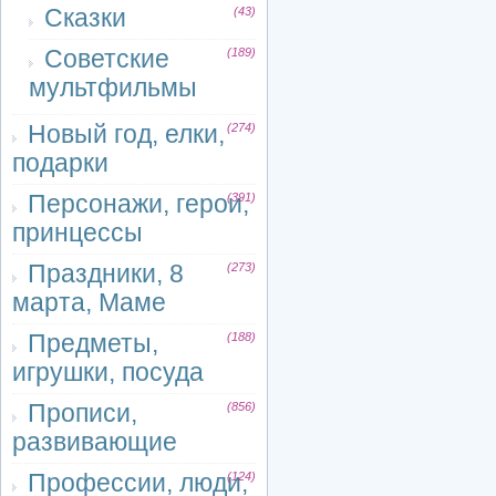
Сказки
(43)
Советские
(189)
мультфильмы
Новый год, елки,
(274)
подарки
Персонажи, герои,
(391)
принцессы
Праздники, 8
(273)
марта, Маме
Предметы,
(188)
игрушки, посуда
Прописи,
(856)
развивающие
Профессии, люди,
(124)