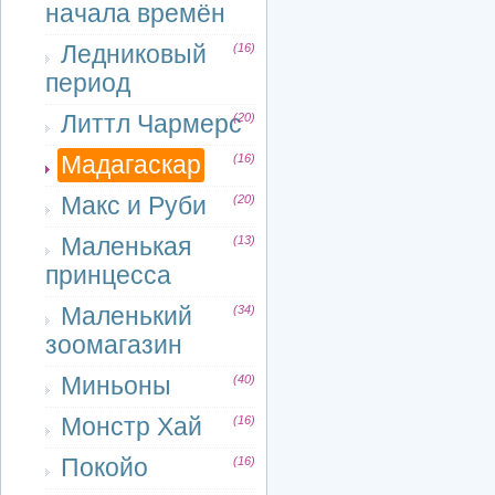
начала времён
Ледниковый
(16)
период
Литтл Чармерс
(20)
Мадагаскар
(16)
Макс и Руби
(20)
Маленькая
(13)
принцесса
Маленький
(34)
зоомагазин
Миньоны
(40)
Монстр Хай
(16)
Покойо
(16)