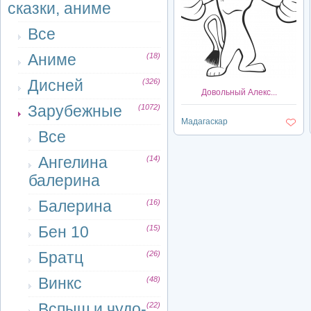
сказки, аниме
Все
Аниме
(18)
Дисней
(326)
Довольный Алекс...
Зарубежные
(1072)
Мадагаскар
Все
Ангелина
(14)
балерина
Балерина
(16)
Бен 10
(15)
Братц
(26)
Винкс
(48)
Вспыш и чудо-
(22)