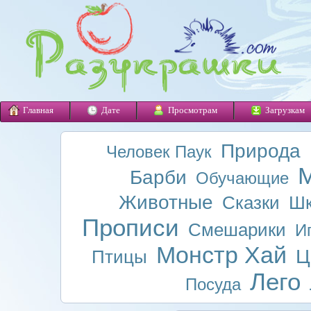
Главная
Дате
Просмотрам
Загрузкам
Природа
Человек Паук
М
Барби
Обучающие
Животные
Сказки
Шк
Прописи
Смешарики
И
Монстр Хай
Ц
Птицы
Лего
Посуда