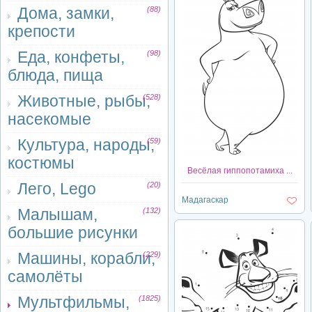
Дома, замки,
(88)
крепости
Еда, конфеты,
(98)
блюда, пища
Животные, рыбы,
(528)
насекомые
Культура, народы,
(59)
костюмы
Весёлая гиппопотамиха ...
Лего, Lego
(20)
Мадагаскар
Малышам,
(132)
большие рисунки
Машины, корабли,
(229)
самолёты
Мультфильмы,
(1825)