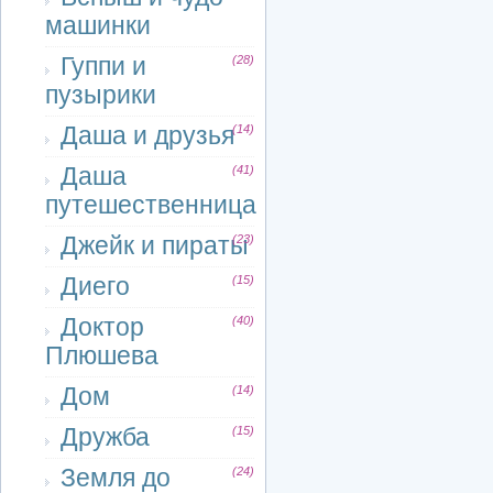
машинки
Гуппи и
(28)
пузырики
Даша и друзья
(14)
Даша
(41)
путешественница
Джейк и пираты
(23)
Диего
(15)
Доктор
(40)
Плюшева
Дом
(14)
Дружба
(15)
Земля до
(24)