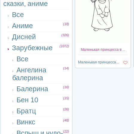
сказки, аниме
Все
Аниме
(18)
Дисней
(326)
Зарубежные
(1072)
Маленькая принцесса в ...
Все
Маленькая принцесса...
Ангелина
(14)
балерина
Балерина
(16)
Бен 10
(15)
Братц
(26)
Винкс
(48)
Вспыш и чудо-
(22)