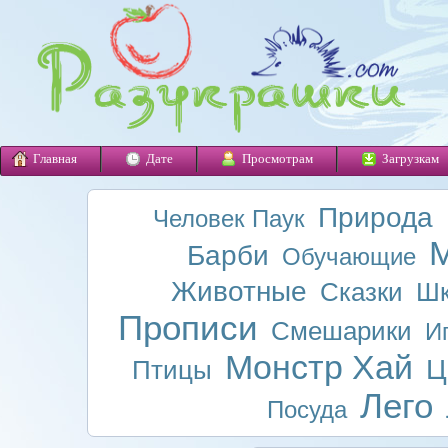
Главная
Дате
Просмотрам
Загрузкам
Природа
Человек Паук
М
Барби
Обучающие
Животные
Сказки
Шк
Прописи
Смешарики
И
Монстр Хай
Ц
Птицы
Лего
Посуда