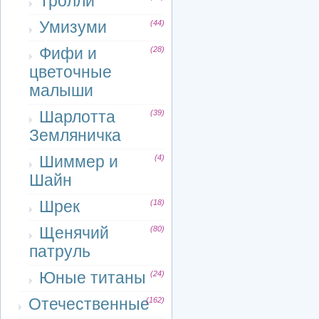
Тролли
Умизуми
(44)
Фифи и
(28)
цветочные
малыши
Шарлотта
(39)
Земляничка
Шиммер и
(4)
Шайн
Шрек
(18)
Щенячий
(80)
патруль
Юные титаны
(24)
Отечественные
(162)