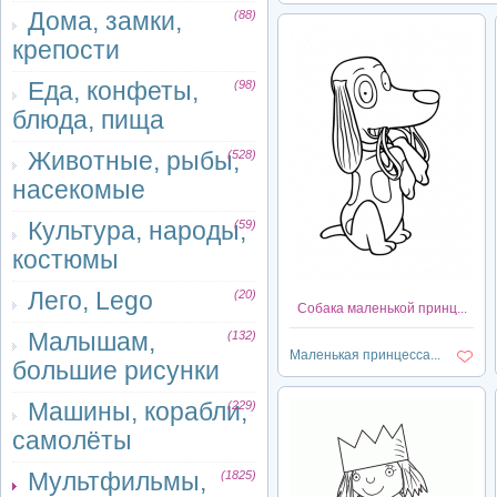
Дома, замки,
(88)
крепости
Еда, конфеты,
(98)
блюда, пища
Животные, рыбы,
(528)
насекомые
Культура, народы,
(59)
костюмы
Лего, Lego
(20)
Собака маленькой принц...
Малышам,
(132)
Маленькая принцесса...
большие рисунки
Машины, корабли,
(229)
самолёты
Мультфильмы,
(1825)