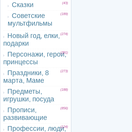
Сказки
(43)
Советские
(189)
мультфильмы
Новый год, елки,
(274)
подарки
Персонажи, герои,
(391)
принцессы
Праздники, 8
(273)
марта, Маме
Предметы,
(188)
игрушки, посуда
Прописи,
(856)
развивающие
Профессии, люди,
(124)