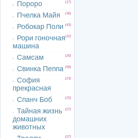
Пороро
(17)
Пчелка Майя
(36)
Робокар Поли
(43)
Рори гоночная
(22)
машина
Самсам
(20)
Свинка Пеппа
(59)
София
(23)
прекрасная
Спанч Боб
(15)
Тайная жизнь
(27)
домашних
животных
(27)