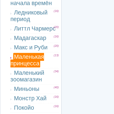
начала времён
Ледниковый
(16)
период
Литтл Чармерс
(20)
Мадагаскар
(16)
Макс и Руби
(20)
Маленькая
(13)
принцесса
Маленький
(34)
зоомагазин
Миньоны
(40)
Монстр Хай
(16)
Покойо
(16)