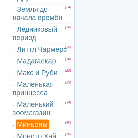
Земля до
(24)
начала времён
Ледниковый
(16)
период
Литтл Чармерс
(20)
Мадагаскар
(16)
Макс и Руби
(20)
Маленькая
(13)
принцесса
Маленький
(34)
зоомагазин
Миньоны
(40)
Монстр Хай
(16)