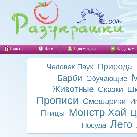
Главная
Дате
Просмотрам
Загрузкам
Природа
Человек Паук
М
Барби
Обучающие
Животные
Сказки
Шк
Прописи
Смешарики
И
Монстр Хай
Ц
Птицы
Лего
Посуда