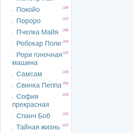
Покойо
(16)
Пороро
(17)
Пчелка Майя
(36)
Робокар Поли
(43)
Рори гоночная
(22)
машина
Самсам
(20)
Свинка Пеппа
(59)
София
(23)
прекрасная
Спанч Боб
(15)
Тайная жизнь
(27)