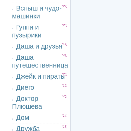
Вспыш и чудо-
(22)
машинки
Гуппи и
(28)
пузырики
Даша и друзья
(14)
Даша
(41)
путешественница
Джейк и пираты
(23)
Диего
(15)
Доктор
(40)
Плюшева
Дом
(14)
Дружба
(15)