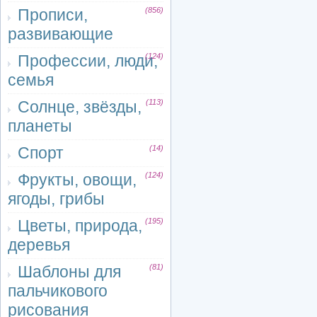
Прописи,
(856)
развивающие
Профессии, люди,
(124)
семья
Солнце, звёзды,
(113)
планеты
Спорт
(14)
Фрукты, овощи,
(124)
ягоды, грибы
Цветы, природа,
(195)
деревья
Шаблоны для
(81)
пальчикового
рисования