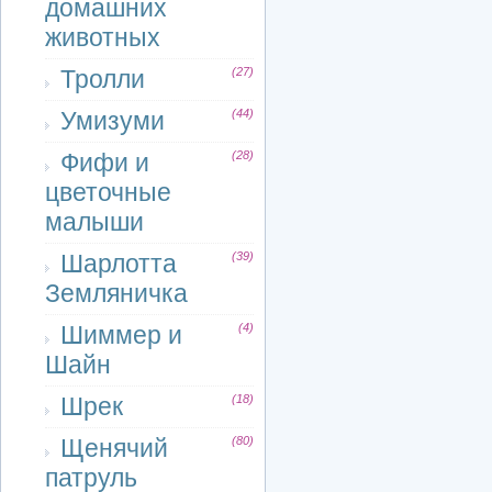
домашних
животных
Тролли
(27)
Умизуми
(44)
Фифи и
(28)
цветочные
малыши
Шарлотта
(39)
Земляничка
Шиммер и
(4)
Шайн
Шрек
(18)
Щенячий
(80)
патруль