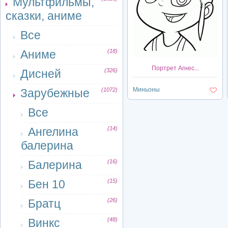
Мультфильмы,
сказки, аниме
Все
Аниме
(18)
Портрет Агнес...
Дисней
(326)
Миньоны
Зарубежные
(1072)
Все
Ангелина
(14)
балерина
Балерина
(16)
Бен 10
(15)
Братц
(26)
Винкс
(48)