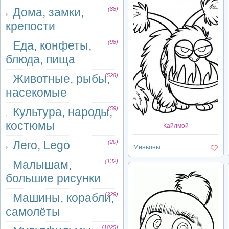
Дома, замки,
(88)
крепости
Еда, конфеты,
(98)
блюда, пища
Животные, рыбы,
(528)
насекомые
Культура, народы,
(59)
костюмы
Кайлмой
Лего, Lego
(20)
Миньоны
Малышам,
(132)
большие рисунки
Машины, корабли,
(229)
самолёты
(1825)