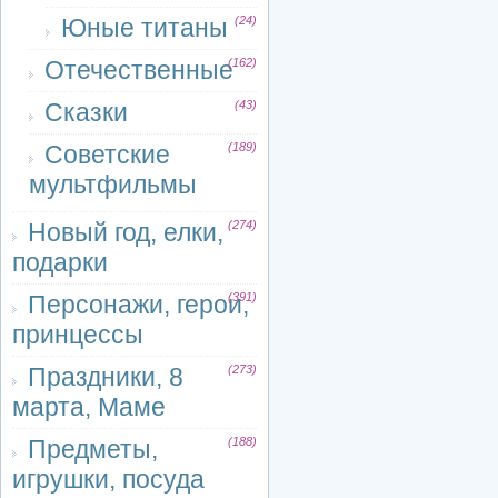
Юные титаны
(24)
Отечественные
(162)
Сказки
(43)
Советские
(189)
мультфильмы
Новый год, елки,
(274)
подарки
Персонажи, герои,
(391)
принцессы
Праздники, 8
(273)
марта, Маме
Предметы,
(188)
игрушки, посуда