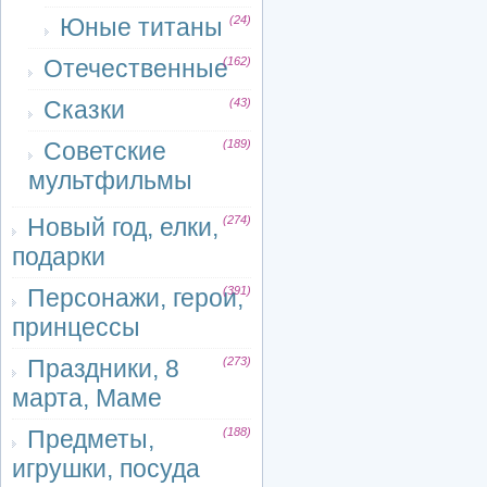
Юные титаны
(24)
Отечественные
(162)
Сказки
(43)
Советские
(189)
мультфильмы
Новый год, елки,
(274)
подарки
Персонажи, герои,
(391)
принцессы
Праздники, 8
(273)
марта, Маме
Предметы,
(188)
игрушки, посуда