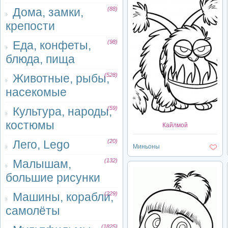
Дома, замки,
(88)
крепости
Еда, конфеты,
(98)
блюда, пища
Животные, рыбы,
(528)
насекомые
Культура, народы,
(59)
костюмы
Кайлмой
Лего, Lego
(20)
Миньоны
Малышам,
(132)
большие рисунки
Машины, корабли,
(229)
самолёты
(1825)