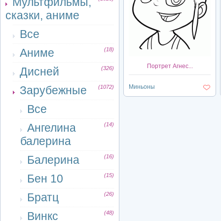
Мультфильмы,
сказки, аниме
Все
Аниме
(18)
Портрет Агнес...
Дисней
(326)
Миньоны
Зарубежные
(1072)
Все
Ангелина
(14)
балерина
Балерина
(16)
Бен 10
(15)
Братц
(26)
Винкс
(48)