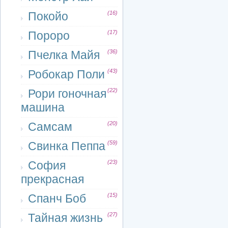
Покойо
(16)
Пороро
(17)
Пчелка Майя
(36)
Робокар Поли
(43)
Рори гоночная
(22)
машина
Самсам
(20)
Свинка Пеппа
(59)
София
(23)
прекрасная
Спанч Боб
(15)
Тайная жизнь
(27)