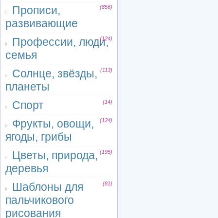
Прописи,
(856)
развивающие
Профессии, люди,
(124)
семья
Солнце, звёзды,
(113)
планеты
Спорт
(14)
Фрукты, овощи,
(124)
ягоды, грибы
Цветы, природа,
(195)
деревья
Шаблоны для
(81)
пальчикового
рисования