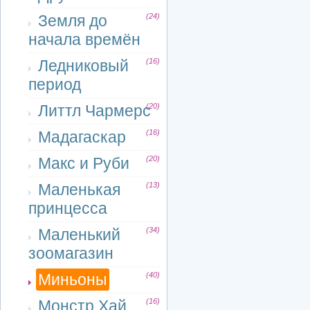
Земля до
(24)
начала времён
Ледниковый
(16)
период
Литтл Чармерс
(20)
Мадагаскар
(16)
Макс и Руби
(20)
Маленькая
(13)
принцесса
Маленький
(34)
зоомагазин
Миньоны
(40)
Монстр Хай
(16)