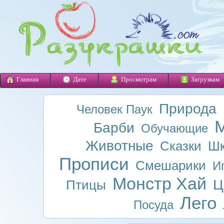
Главная
Дате
Просмотрам
Загрузкам
Природа
Человек Паук
М
Барби
Обучающие
Животные
Сказки
Шк
Прописи
Смешарики
И
Монстр Хай
Ц
Птицы
Лего
Посуда