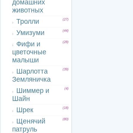
домашних
животных
Тролли
(27)
Умизуми
(44)
Фифи и
(28)
цветочные
малыши
Шарлотта
(39)
Земляничка
Шиммер и
(4)
Шайн
Шрек
(18)
Щенячий
(80)
патруль