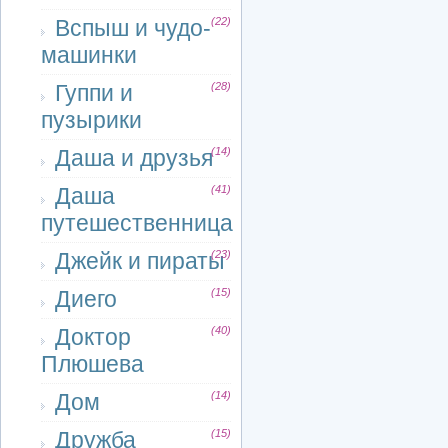
Вспыш и чудо-
(22)
машинки
Гуппи и
(28)
пузырики
Даша и друзья
(14)
Даша
(41)
путешественница
Джейк и пираты
(23)
Диего
(15)
Доктор
(40)
Плюшева
Дом
(14)
Дружба
(15)