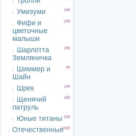
Тролли
Умизуми
(44)
Фифи и
(28)
цветочные
малыши
Шарлотта
(39)
Земляничка
Шиммер и
(4)
Шайн
Шрек
(18)
Щенячий
(80)
патруль
Юные титаны
(24)
Отечественные
(162)