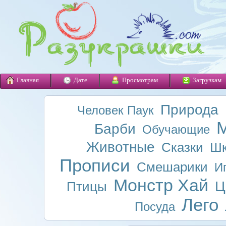
Главная
Дате
Просмотрам
Загрузкам
Природа
Человек Паук
М
Барби
Обучающие
Животные
Сказки
Шк
Прописи
Смешарики
И
Монстр Хай
Ц
Птицы
Лего
Посуда