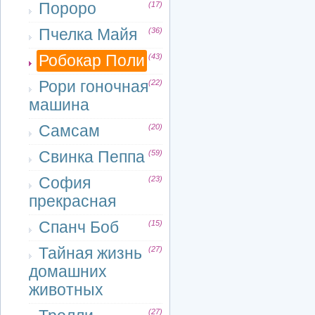
Пороро
(17)
Пчелка Майя
(36)
Робокар Поли
(43)
Рори гоночная
(22)
машина
Самсам
(20)
Свинка Пеппа
(59)
София
(23)
прекрасная
Спанч Боб
(15)
Тайная жизнь
(27)
домашних
животных
(27)