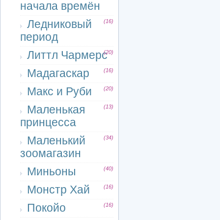
начала времён
Ледниковый
(16)
период
Литтл Чармерс
(20)
Мадагаскар
(16)
Макс и Руби
(20)
Маленькая
(13)
принцесса
Маленький
(34)
зоомагазин
Миньоны
(40)
Монстр Хай
(16)
Покойо
(16)