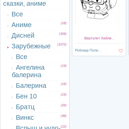
сказки, аниме
Все
Аниме
(18)
Дисней
(326)
Вертолет Хейли...
Зарубежные
(1072)
Робокар Поли...
Все
Ангелина
(14)
балерина
Балерина
(16)
Бен 10
(15)
Братц
(26)
Винкс
(48)
Вспыш и чудо-
(22)