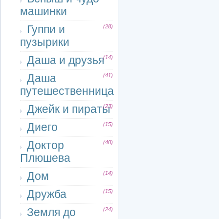
машинки
Гуппи и
(28)
пузырики
Даша и друзья
(14)
Даша
(41)
путешественница
Джейк и пираты
(23)
Диего
(15)
Доктор
(40)
Плюшева
Дом
(14)
Дружба
(15)
Земля до
(24)