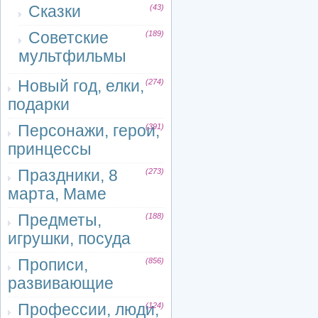
Сказки
(43)
Советские
(189)
мультфильмы
Новый год, елки,
(274)
подарки
Персонажи, герои,
(391)
принцессы
Праздники, 8
(273)
марта, Маме
Предметы,
(188)
игрушки, посуда
Прописи,
(856)
развивающие
Профессии, люди,
(124)