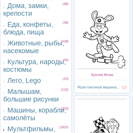
Дома, замки,
(88)
крепости
Еда, конфеты,
(98)
блюда, пища
Животные, рыбы,
(528)
насекомые
Культура, народы,
(59)
костюмы
Кролик Флэш
Лего, Lego
(20)
Рори гоночная машина...
Малышам,
(132)
большие рисунки
Машины, корабли,
(229)
самолёты
Мультфильмы,
(1825)