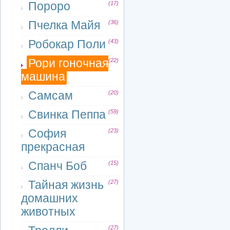
Пороро
(17)
Пчелка Майя
(36)
Робокар Поли
(43)
Рори гоночная
(22)
машина
Самсам
(20)
Свинка Пеппа
(59)
София
(23)
прекрасная
Спанч Боб
(15)
Тайная жизнь
(27)
домашних
животных
(27)