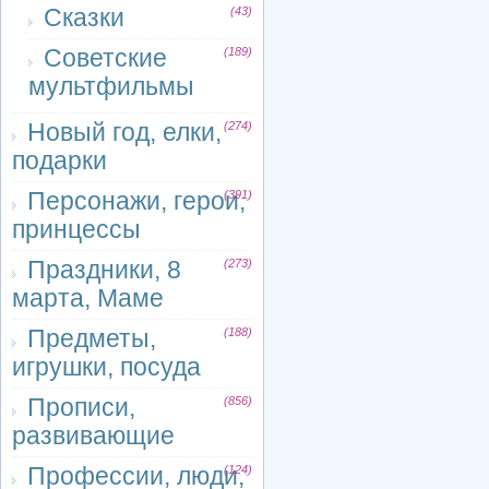
Сказки
(43)
Советские
(189)
мультфильмы
Новый год, елки,
(274)
подарки
Персонажи, герои,
(391)
принцессы
Праздники, 8
(273)
марта, Маме
Предметы,
(188)
игрушки, посуда
Прописи,
(856)
развивающие
Профессии, люди,
(124)