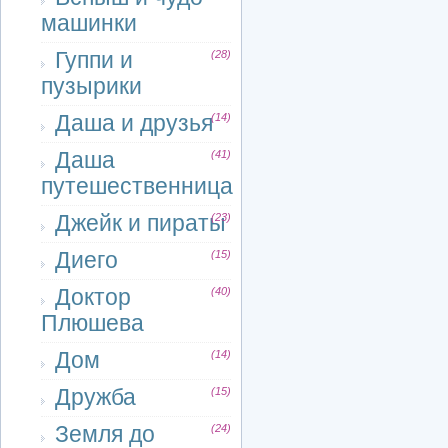
машинки
Гуппи и
(28)
пузырики
Даша и друзья
(14)
Даша
(41)
путешественница
Джейк и пираты
(23)
Диего
(15)
Доктор
(40)
Плюшева
Дом
(14)
Дружба
(15)
Земля до
(24)