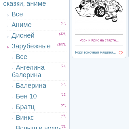
сказки, аниме
Все
Аниме
(18)
Дисней
(326)
Рори и Крис на старте...
Зарубежные
(1072)
Рори гоночная машина...
Все
Ангелина
(14)
балерина
Балерина
(16)
Бен 10
(15)
Братц
(26)
Винкс
(48)
Вспыш и чудо-
(22)