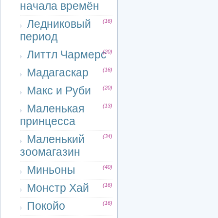
начала времён
Ледниковый
(16)
период
Литтл Чармерс
(20)
Мадагаскар
(16)
Макс и Руби
(20)
Маленькая
(13)
принцесса
Маленький
(34)
зоомагазин
Миньоны
(40)
Монстр Хай
(16)
Покойо
(16)