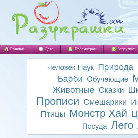
Главная
Дате
Просмотрам
Загрузкам
Природа
Человек Паук
М
Барби
Обучающие
Животные
Сказки
Шк
Прописи
Смешарики
И
Монстр Хай
Ц
Птицы
Лего
Посуда