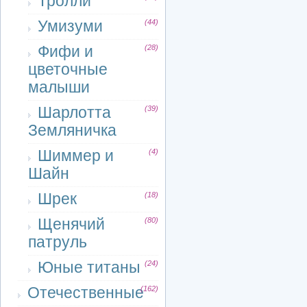
Тролли
Умизуми
(44)
Фифи и
(28)
цветочные
малыши
Шарлотта
(39)
Земляничка
Шиммер и
(4)
Шайн
Шрек
(18)
Щенячий
(80)
патруль
Юные титаны
(24)
Отечественные
(162)