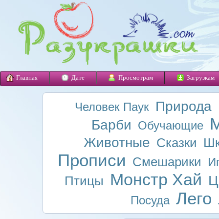
Главная
Дате
Просмотрам
Загрузкам
Природа
Человек Паук
М
Барби
Обучающие
Животные
Сказки
Шк
Прописи
Смешарики
И
Монстр Хай
Ц
Птицы
Лего
Посуда