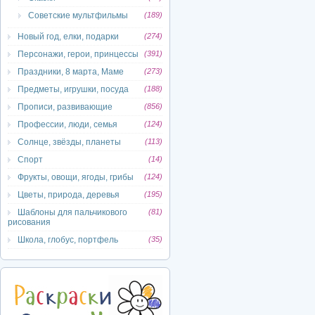
Советские мультфильмы
(189)
Новый год, елки, подарки
(274)
Персонажи, герои, принцессы
(391)
Праздники, 8 марта, Маме
(273)
Предметы, игрушки, посуда
(188)
Прописи, развивающие
(856)
Профессии, люди, семья
(124)
Солнце, звёзды, планеты
(113)
Спорт
(14)
Фрукты, овощи, ягоды, грибы
(124)
Цветы, природа, деревья
(195)
Шаблоны для пальчикового
(81)
рисования
Школа, глобус, портфель
(35)