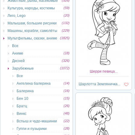
Животные, рыбы, насекомые
(528)
Культура, народы, костюмы
(59)
Лего, Lego
(20)
Малышам, большие рисунки
(132)
Машины, корабли, самолёты
(229)
Мультфильмы, сказки, аниме
(1825)
Все
Аниме
(18)
Дисней
(326)
Зарубежные
(1072)
Шерри певица...
Все
Ангелина балерина
(14)
Шарлотта Земляничка...
Балерина
(16)
Бен 10
(15)
Братц
(26)
Винкс
(48)
Вспыш и чудо-машинки
(22)
Гуппи и пузырики
(28)