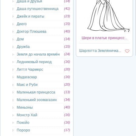
Даша и друзья
(14)
Даша путешественница
(41)
Джейк и пираты
(23)
Диего
(15)
Доктор Плюшева
(40)
Шери в платье принцесс...
Дом
(14)
Дружба
(15)
Шарлотта Земляничка...
Земля до начала времён
(24)
Ледниковый период
(16)
Литтл Чармерс
(20)
Мадагаскар
(16)
Макс и Руби
(20)
Маленькая принцесса
(13)
Маленький зоомагазин
(34)
Миньоны
(40)
Монстр Хай
(16)
Покойо
(16)
Пороро
(17)