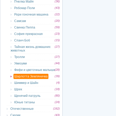
Пчелка Майя
(36)
Робокар Поли
(43)
Рори гоночная машина
(22)
Самсам
(20)
Свинка Пеппа
(59)
София прекрасная
(23)
Спанч Боб
(15)
Тайная жизнь домашних
(27)
животных
Тролли
(27)
Умизуми
(44)
Фифи и цветочные малыши
(28)
Шарлотта Земляничка
(39)
Шиммер и Шайн
(4)
Шрек
(18)
Щенячий патруль
(80)
Юные титаны
(24)
Отечественные
(162)
Сказки
(43)