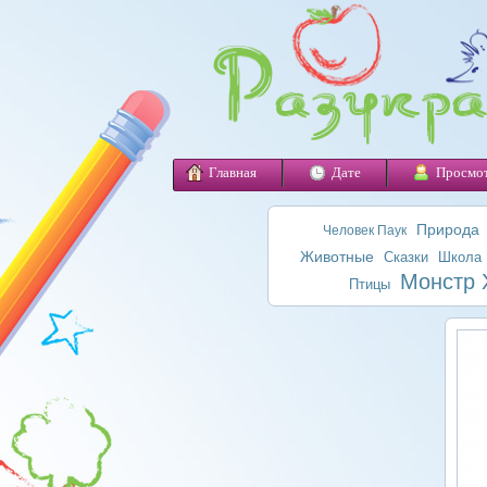
Главная
Дате
Просмо
Природа
Человек Паук
Животные
Сказки
Школа
Монстр 
Птицы