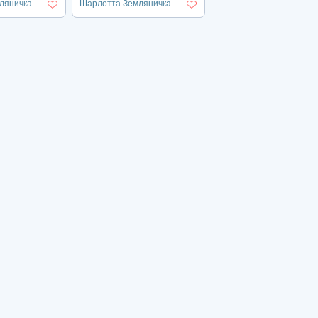
яничка...
Шарлотта Земляничка...