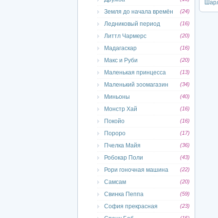
Шарл
Земля до начала времён
(24)
Ледниковый период
(16)
Литтл Чармерс
(20)
Мадагаскар
(16)
Макс и Руби
(20)
Маленькая принцесса
(13)
Маленький зоомагазин
(34)
Миньоны
(40)
Монстр Хай
(16)
Покойо
(16)
Пороро
(17)
Пчелка Майя
(36)
Робокар Поли
(43)
Рори гоночная машина
(22)
Самсам
(20)
Свинка Пеппа
(59)
София прекрасная
(23)