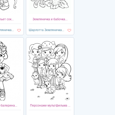
ьет сок...
Земляничка и бабочка...
яничка...
Шарлотта Земляничка...
балерина...
Персонажи мультфильма ...