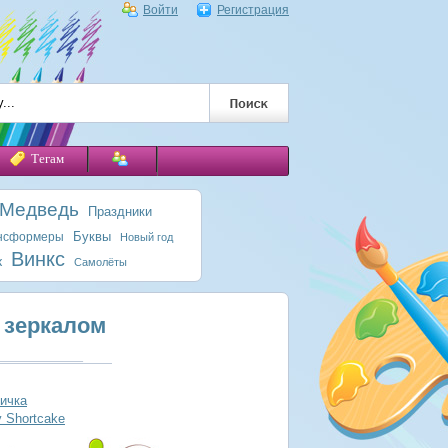
Войти
Регистрация
Тегам
 Медведь
Праздники
Буквы
нсформеры
Новый год
Винкс
к
Самолёты
 зеркалом
ичка
y Shortcake