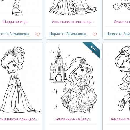
Шерри певица...
Апельсинка в платье пр...
Лимонка п
отта Земляничка...
Шарлотта Земляничка...
Шарлотта Земл
и в платье принцесс...
Земляничка на балу...
Земляничка 