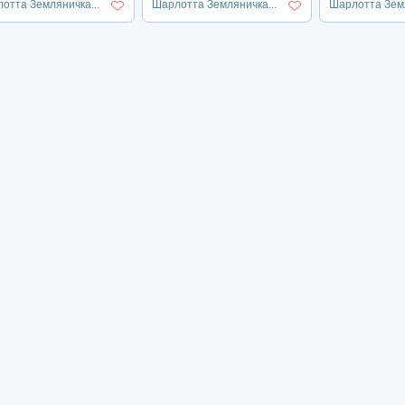
отта Земляничка...
Шарлотта Земляничка...
Шарлотта Земл