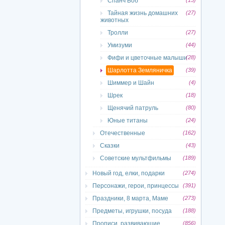
Спанч Боб
(15)
Тайная жизнь домашних
(27)
животных
Тролли
(27)
Умизуми
(44)
Фифи и цветочные малыши
(28)
Шарлотта Земляничка
(39)
Шиммер и Шайн
(4)
Шрек
(18)
Щенячий патруль
(80)
Юные титаны
(24)
Отечественные
(162)
Сказки
(43)
Советские мультфильмы
(189)
Новый год, елки, подарки
(274)
Персонажи, герои, принцессы
(391)
Праздники, 8 марта, Маме
(273)
Предметы, игрушки, посуда
(188)
Прописи, развивающие
(856)