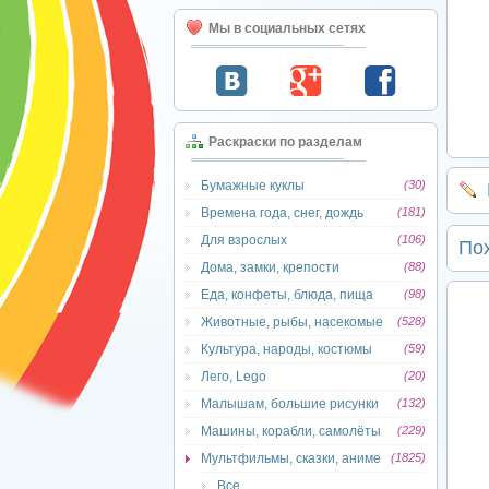
Мы в социальных сетях
Раскраски по разделам
Бумажные куклы
(30)
Времена года, снег, дождь
(181)
Для взрослых
(106)
По
Дома, замки, крепости
(88)
Еда, конфеты, блюда, пища
(98)
Животные, рыбы, насекомые
(528)
Культура, народы, костюмы
(59)
Лего, Lego
(20)
Малышам, большие рисунки
(132)
Машины, корабли, самолёты
(229)
Мультфильмы, сказки, аниме
(1825)
Все