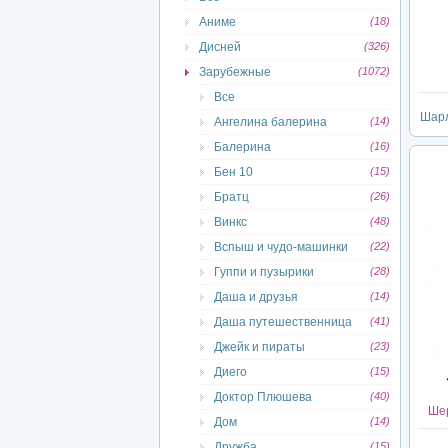
Аниме
(18)
Дисней
(326)
Зарубежные
(1072)
Все
Шарл
Ангелина балерина
(14)
Балерина
(16)
Бен 10
(15)
Братц
(26)
Винкс
(48)
Вспыш и чудо-машинки
(22)
Гуппи и пузырики
(28)
Даша и друзья
(14)
Даша путешественница
(41)
Джейк и пираты
(23)
Диего
(15)
Доктор Плюшева
(40)
Шер
Дом
(14)
Дружба
(15)