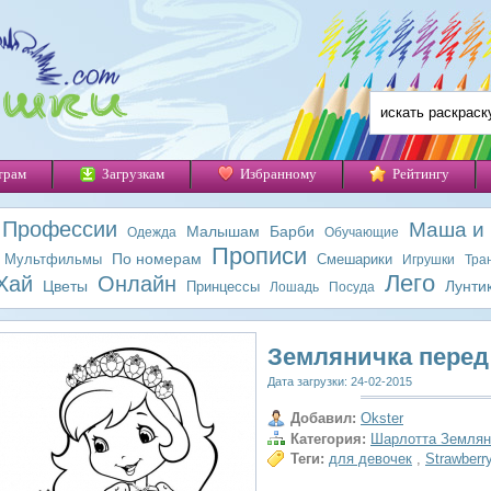
трам
Загрузкам
Избранному
Рейтингу
Профессии
Маша и
Малышам
Барби
Одежда
Обучающие
Прописи
По номерам
Мультфильмы
Смешарики
Игрушки
Тра
Лего
Хай
Онлайн
Цветы
Лунти
Принцессы
Лошадь
Посуда
Земляничка перед
Дата загрузки: 24-02-2015
Добавил:
Okster
Категория:
Шарлотта Землян
Теги:
для девочек
,
Strawberr