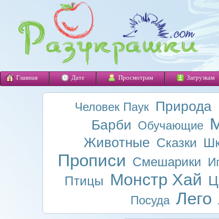
Главная
Дате
Просмотрам
Загрузкам
Природа
Человек Паук
М
Барби
Обучающие
Животные
Сказки
Шк
Прописи
Смешарики
И
Монстр Хай
Ц
Птицы
Лего
Посуда