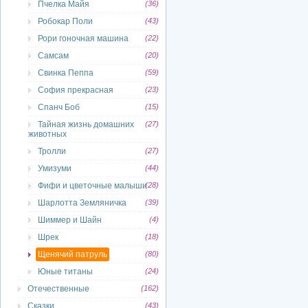
Пчелка Майя
(36)
Робокар Поли
(43)
Рори гоночная машина
(22)
Самсам
(20)
Свинка Пеппа
(59)
София прекрасная
(23)
Спанч Боб
(15)
Тайная жизнь домашних
(27)
животных
Тролли
(27)
Умизуми
(44)
Фифи и цветочные малыши
(28)
Шарлотта Земляничка
(39)
Шиммер и Шайн
(4)
Шрек
(18)
Щенячий патруль
(80)
Юные титаны
(24)
Отечественные
(162)
Сказки
(43)