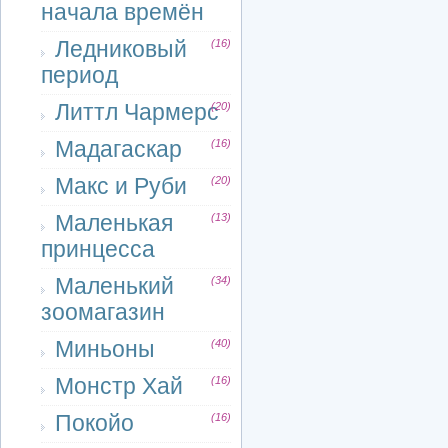
начала времён
Ледниковый
(16)
период
Литтл Чармерс
(20)
Мадагаскар
(16)
Макс и Руби
(20)
Маленькая
(13)
принцесса
Маленький
(34)
зоомагазин
Миньоны
(40)
Монстр Хай
(16)
Покойо
(16)