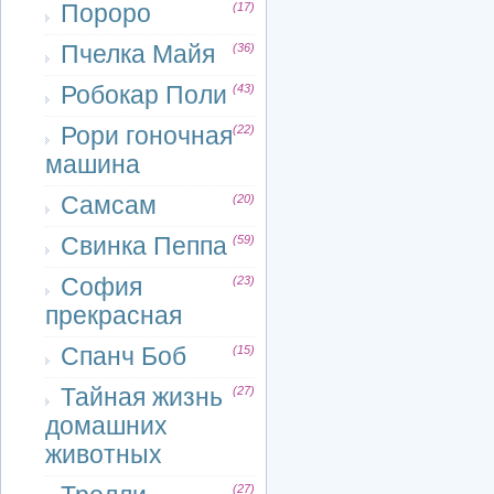
Пороро
(17)
Пчелка Майя
(36)
Робокар Поли
(43)
Рори гоночная
(22)
машина
Самсам
(20)
Свинка Пеппа
(59)
София
(23)
прекрасная
Спанч Боб
(15)
Тайная жизнь
(27)
домашних
животных
(27)