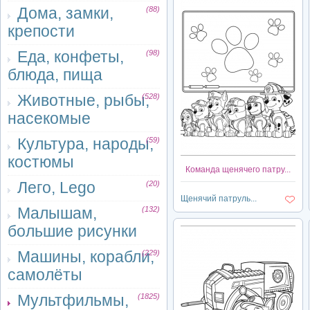
Дома, замки,
(88)
крепости
Еда, конфеты,
(98)
блюда, пища
Животные, рыбы,
(528)
насекомые
Культура, народы,
(59)
костюмы
Команда щенячего патру...
Лего, Lego
(20)
Щенячий патруль...
Малышам,
(132)
большие рисунки
Машины, корабли,
(229)
самолёты
Мультфильмы,
(1825)