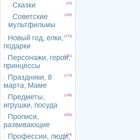
Сказки
(43)
Советские
(189)
мультфильмы
Новый год, елки,
(274)
подарки
Персонажи, герои,
(391)
принцессы
Праздники, 8
(273)
марта, Маме
Предметы,
(188)
игрушки, посуда
Прописи,
(856)
развивающие
Профессии, люди,
(124)