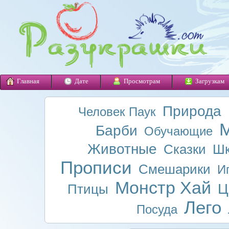
Главная
Дате
Просмотрам
Загрузкам
Природа
Человек Паук
М
Барби
Обучающие
Животные
Сказки
Шк
Прописи
Смешарики
И
Монстр Хай
Ц
Птицы
Лего
Посуда