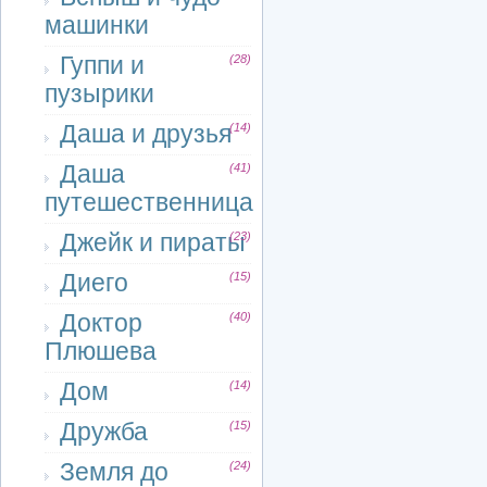
машинки
Гуппи и
(28)
пузырики
Даша и друзья
(14)
Даша
(41)
путешественница
Джейк и пираты
(23)
Диего
(15)
Доктор
(40)
Плюшева
Дом
(14)
Дружба
(15)
Земля до
(24)