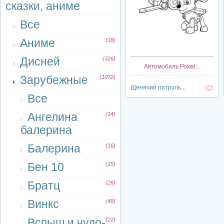
сказки, аниме
Все
Аниме
(18)
Дисней
(326)
Автомобиль Рокки...
Зарубежные
(1072)
Щенячий патруль...
Все
Ангелина
(14)
балерина
Балерина
(16)
Бен 10
(15)
Братц
(26)
Винкс
(48)
Вспыш и чудо-
(22)