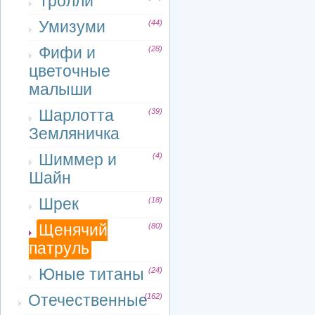
Тролли
Умизуми
(44)
Фифи и
(28)
цветочные
малыши
Шарлотта
(39)
Земляничка
Шиммер и
(4)
Шайн
Шрек
(18)
Щенячий
(80)
патруль
Юные титаны
(24)
Отечественные
(162)