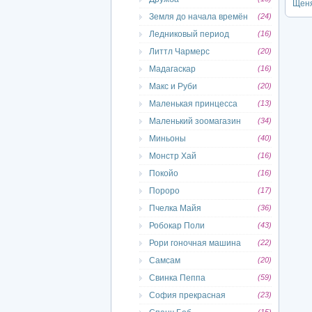
Щеня
Земля до начала времён
(24)
Ледниковый период
(16)
Литтл Чармерс
(20)
Мадагаскар
(16)
Макс и Руби
(20)
Маленькая принцесса
(13)
Маленький зоомагазин
(34)
Миньоны
(40)
Монстр Хай
(16)
Покойо
(16)
Пороро
(17)
Пчелка Майя
(36)
Робокар Поли
(43)
Рори гоночная машина
(22)
Самсам
(20)
Свинка Пеппа
(59)
София прекрасная
(23)