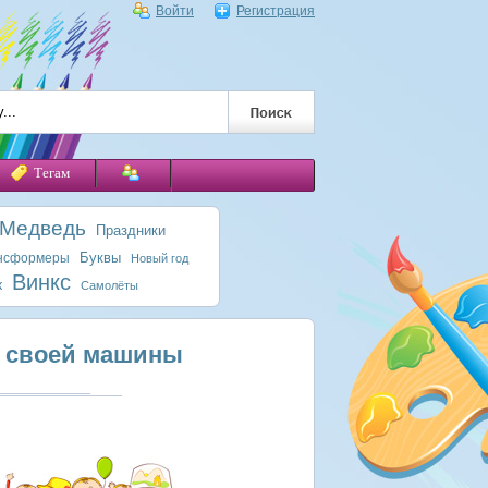
Войти
Регистрация
Тегам
 Медведь
Праздники
Буквы
нсформеры
Новый год
Винкс
к
Самолёты
м своей машины