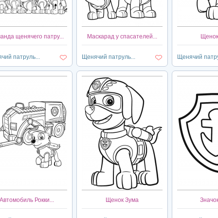
анда щенячего патру...
Маскарад у спасателей...
Щенок
чий патруль...
Щенячий патруль...
Щенячий патру
Автомобиль Рокки...
Щенок Зума
Значо