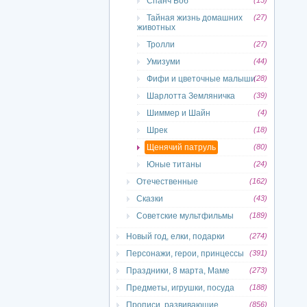
Спанч Боб
(15)
Тайная жизнь домашних
(27)
животных
Тролли
(27)
Умизуми
(44)
Фифи и цветочные малыши
(28)
Шарлотта Земляничка
(39)
Шиммер и Шайн
(4)
Шрек
(18)
Щенячий патруль
(80)
Юные титаны
(24)
Отечественные
(162)
Сказки
(43)
Советские мультфильмы
(189)
Новый год, елки, подарки
(274)
Персонажи, герои, принцессы
(391)
Праздники, 8 марта, Маме
(273)
Предметы, игрушки, посуда
(188)
Прописи, развивающие
(856)