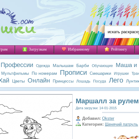
трам
Загрузкам
Избранному
Рейтингу
Профессии
Маша и
Малышам
Барби
Одежда
Обучающие
Прописи
По номерам
Мультфильмы
Смешарики
Игрушки
Тра
Лего
Хай
Онлайн
Цветы
Лунти
Принцессы
Лошадь
Посуда
Маршалл за руле
Дата загрузки: 14-01-2015
Добавил:
Okster
Категория:
Щенячий патруль