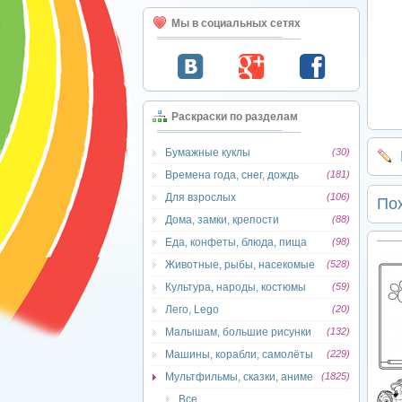
Мы в социальных сетях
Раскраски по разделам
Бумажные куклы
(30)
Времена года, снег, дождь
(181)
Для взрослых
(106)
По
Дома, замки, крепости
(88)
Еда, конфеты, блюда, пища
(98)
Животные, рыбы, насекомые
(528)
Культура, народы, костюмы
(59)
Лего, Lego
(20)
Малышам, большие рисунки
(132)
Машины, корабли, самолёты
(229)
Мультфильмы, сказки, аниме
(1825)
Все