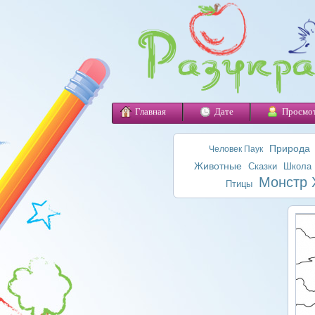
Главная
Дате
Просмо
Природа
Человек Паук
Животные
Сказки
Школа
Монстр 
Птицы