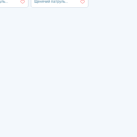
ль...
Щенячий патруль...