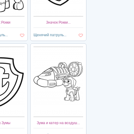
 Рокки
Значок Рокки...
ль...
Щенячий патруль...
к Зумы
Зума и катер на воздуш...