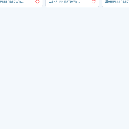
чий патруль...
Щенячий патруль...
Щенячий патру