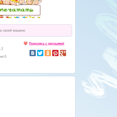
а своей машине.
Поделись с друзьями!
:2
ня:0