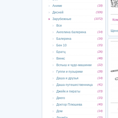
Аниме
(18)
Дисней
(326)
Зарубежные
(1072)
Ком
Все
Щеня
Ангелина балерина
(14)
Балерина
(16)
Бен 10
(15)
Братц
(26)
Винкс
(48)
Вспыш и чудо-машинки
(22)
Гуппи и пузырики
(28)
Даша и друзья
(14)
Даша путешественница
(41)
Джейк и пираты
(23)
Диего
(15)
Доктор Плюшева
(40)
Дом
(14)
Дружба
(15)