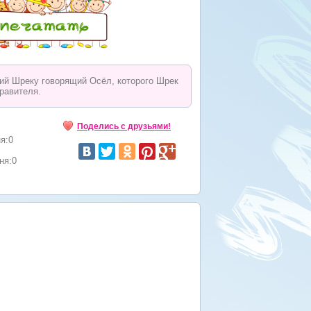
й Шреку говорящий Осёл, которого Шрек
правителя.
Поделись с друзьями!
я:0
ня:0