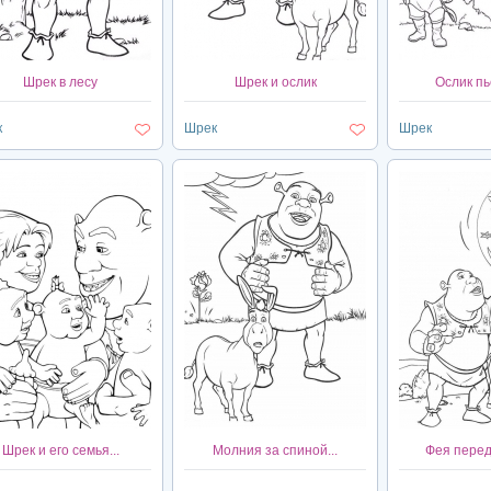
Шрек в лесу
Шрек и ослик
Ослик пьё
к
Шрек
Шрек
Шрек и его семья...
Молния за спиной...
Фея перед