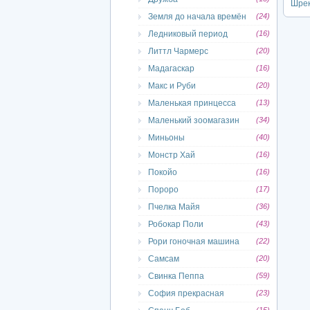
Шре
Земля до начала времён
(24)
Ледниковый период
(16)
Литтл Чармерс
(20)
Мадагаскар
(16)
Макс и Руби
(20)
Маленькая принцесса
(13)
Маленький зоомагазин
(34)
Миньоны
(40)
Монстр Хай
(16)
Покойо
(16)
Пороро
(17)
Пчелка Майя
(36)
Робокар Поли
(43)
Рори гоночная машина
(22)
Самсам
(20)
Свинка Пеппа
(59)
София прекрасная
(23)