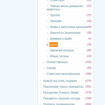
Спанч Боб
(15)
Тайная жизнь домашних
(27)
животных
Тролли
(27)
Умизуми
(44)
Фифи и цветочные малыши
(28)
Шарлотта Земляничка
(39)
Шиммер и Шайн
(4)
Шрек
(18)
Щенячий патруль
(80)
Юные титаны
(24)
Отечественные
(162)
Сказки
(43)
Советские мультфильмы
(189)
Новый год, елки, подарки
(274)
Персонажи, герои, принцессы
(391)
Праздники, 8 марта, Маме
(273)
Предметы, игрушки, посуда
(188)
Прописи, развивающие
(856)