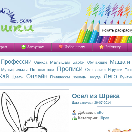
трам
Загрузкам
Избранному
Рейтингу
Профессии
Маша и
Малышам
Барби
Одежда
Обучающие
Прописи
По номерам
Мультфильмы
Смешарики
Игрушки
Тра
Лего
Хай
Онлайн
Цветы
Лунти
Принцессы
Лошадь
Посуда
Осёл из Шрека
Дата загрузки: 29-07-2014
Добавил:
otto
Категория:
Шрек