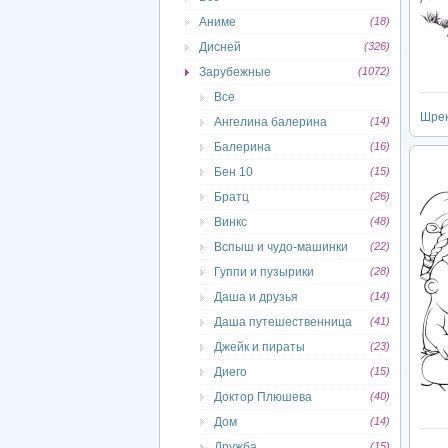
Аниме
(18)
Дисней
(326)
Зарубежные
(1072)
Все
Шре
Ангелина балерина
(14)
Балерина
(16)
Бен 10
(15)
Братц
(26)
Винкс
(48)
Вспыш и чудо-машинки
(22)
Гуппи и пузырики
(28)
Даша и друзья
(14)
Даша путешественница
(41)
Джейк и пираты
(23)
Диего
(15)
Доктор Плюшева
(40)
Дом
(14)
Дружба
(15)