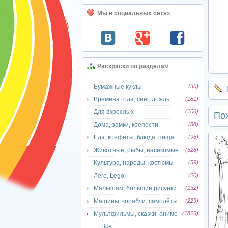
Мы в социальных сетях
Раскраски по разделам
Бумажные куклы
(30)
Времена года, снег, дождь
(181)
Для взрослых
(106)
По
Дома, замки, крепости
(88)
Еда, конфеты, блюда, пища
(98)
Животные, рыбы, насекомые
(528)
Культура, народы, костюмы
(59)
Лего, Lego
(20)
Малышам, большие рисунки
(132)
Машины, корабли, самолёты
(229)
Мультфильмы, сказки, аниме
(1825)
Все