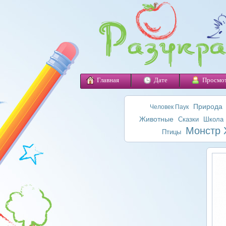
Главная
Дате
Просмо
Природа
Человек Паук
Животные
Сказки
Школа
Монстр 
Птицы