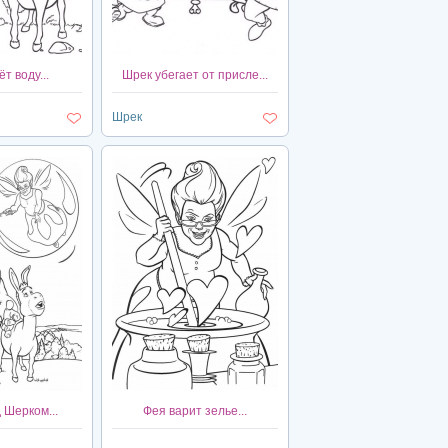
т воду...
Шрек убегает от присле...
Шрек
 Шерком...
Фея варит зелье...