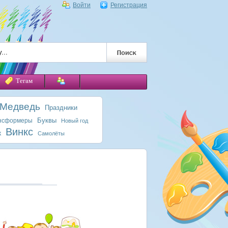
Войти
Регистрация
Тегам
 Медведь
Праздники
Буквы
нсформеры
Новый год
Винкс
к
Самолёты