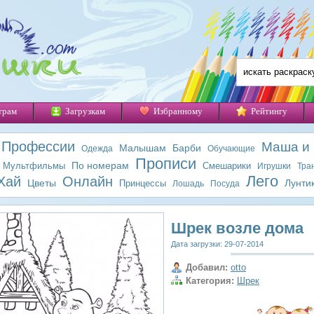
трам
Загрузкам
Избранному
Рейтингу
Профессии
Маша и
Малышам
Барби
Одежда
Обучающие
Прописи
По номерам
Мультфильмы
Смешарики
Игрушки
Тра
Лего
Хай
Онлайн
Цветы
Лунти
Принцессы
Лошадь
Посуда
Шрек возле дома
Дата загрузки: 29-07-2014
Добавил:
otto
Категория:
Шрек