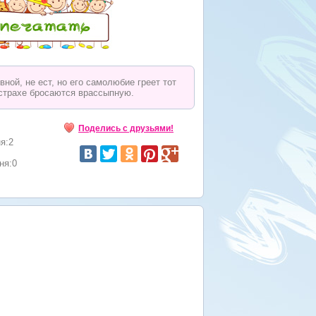
ной, не ест, но его самолюбие греет тот
в страхе бросаются врассыпную.
Поделись с друзьями!
я:2
ня:0