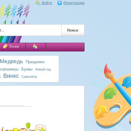
Войти
Регистрация
Тегам
 Медведь
Праздники
Буквы
нсформеры
Новый год
Винкс
к
Самолёты