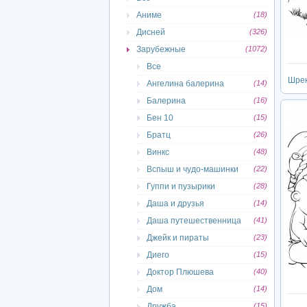
Аниме
(18)
Дисней
(326)
Зарубежные
(1072)
Все
Шре
Ангелина балерина
(14)
Балерина
(16)
Бен 10
(15)
Братц
(26)
Винкс
(48)
Вспыш и чудо-машинки
(22)
Гуппи и пузырики
(28)
Даша и друзья
(14)
Даша путешественница
(41)
Джейк и пираты
(23)
Диего
(15)
Доктор Плюшева
(40)
Дом
(14)
Дружба
(15)