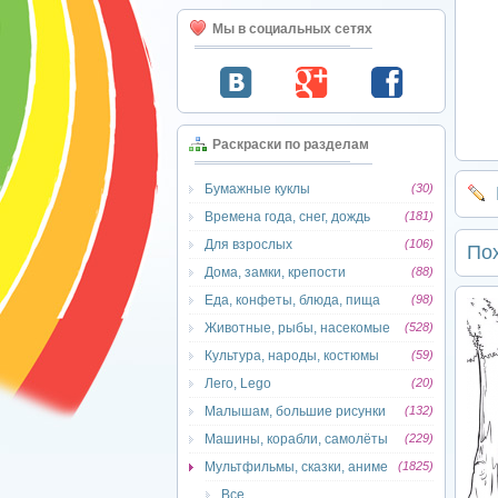
Мы в социальных сетях
Раскраски по разделам
Бумажные куклы
(30)
Времена года, снег, дождь
(181)
Для взрослых
(106)
По
Дома, замки, крепости
(88)
Еда, конфеты, блюда, пища
(98)
Животные, рыбы, насекомые
(528)
Культура, народы, костюмы
(59)
Лего, Lego
(20)
Малышам, большие рисунки
(132)
Машины, корабли, самолёты
(229)
Мультфильмы, сказки, аниме
(1825)
Все