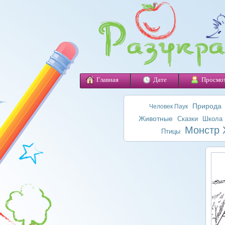
Главная
Дате
Просмо
Природа
Человек Паук
Животные
Сказки
Школа
Монстр 
Птицы