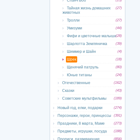
Спанч Боб
(15)
Тайная жизнь домашних
(27)
животных
Тролли
(27)
Умизуми
(44)
Фифи и цветочные малыши
(28)
Шарлотта Земляничка
(39)
Шиммер и Шайн
(4)
Шрек
(18)
Щенячий патруль
(80)
Юные титаны
(24)
Отечественные
(162)
Сказки
(43)
Советские мультфильмы
(189)
Новый год, елки, подарки
(274)
Персонажи, герои, принцессы
(391)
Праздники, 8 марта, Маме
(273)
Предметы, игрушки, посуда
(188)
Прописи, развивающие
(856)