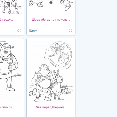
т воду...
Шрек убегает от присле...
Шрек
 спиной...
Фея перед Шерком...