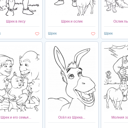
Шрек в лесу
Шрек и ослик
Ослик пьё
к
Шрек
Шрек
Шрек и его семья...
Осёл из Шрека...
Молния за