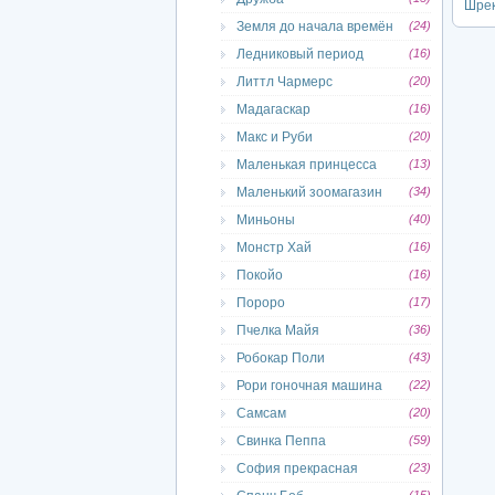
Шре
Земля до начала времён
(24)
Ледниковый период
(16)
Литтл Чармерс
(20)
Мадагаскар
(16)
Макс и Руби
(20)
Маленькая принцесса
(13)
Маленький зоомагазин
(34)
Миньоны
(40)
Монстр Хай
(16)
Покойо
(16)
Пороро
(17)
Пчелка Майя
(36)
Робокар Поли
(43)
Рори гоночная машина
(22)
Самсам
(20)
Свинка Пеппа
(59)
София прекрасная
(23)