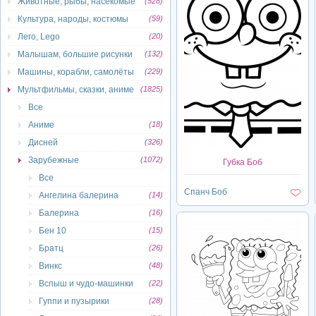
Животные, рыбы, насекомые
(528)
Культура, народы, костюмы
(59)
Лего, Lego
(20)
Малышам, большие рисунки
(132)
Машины, корабли, самолёты
(229)
Мультфильмы, сказки, аниме
(1825)
Все
Аниме
(18)
Дисней
(326)
Зарубежные
(1072)
Губка Боб
Все
Спанч Боб
Ангелина балерина
(14)
Балерина
(16)
Бен 10
(15)
Братц
(26)
Винкс
(48)
Вспыш и чудо-машинки
(22)
Гуппи и пузырики
(28)