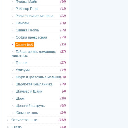
Пчелка Майя
(36)
Робокар Поли
(43)
Рори гоночная машина
(22)
Самсам
(20)
Свинка Пеппа
(59)
София прекрасная
(23)
Спанч Боб
(15)
Тайная жизнь домашних
(27)
животных
Тролли
(27)
Умизуми
(44)
Фифи и цветочные малыши
(28)
Шарлотта Земляничка
(39)
Шиммер и Шайн
(4)
Шрек
(18)
Щенячий патруль
(80)
Юные титаны
(24)
Отечественные
(162)
Сказки
(43)