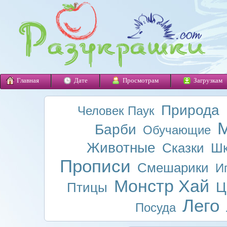
Главная
Дате
Просмотрам
Загрузкам
Природа
Человек Паук
М
Барби
Обучающие
Животные
Сказки
Шк
Прописи
Смешарики
И
Монстр Хай
Ц
Птицы
Лего
Посуда