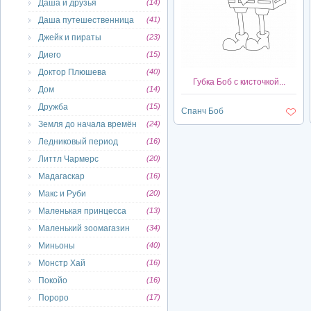
Даша и друзья
(14)
Даша путешественница
(41)
Джейк и пираты
(23)
Диего
(15)
Доктор Плюшева
(40)
Губка Боб с кисточкой...
Дом
(14)
Дружба
(15)
Спанч Боб
Земля до начала времён
(24)
Ледниковый период
(16)
Литтл Чармерс
(20)
Мадагаскар
(16)
Макс и Руби
(20)
Маленькая принцесса
(13)
Маленький зоомагазин
(34)
Миньоны
(40)
Монстр Хай
(16)
Покойо
(16)
Пороро
(17)