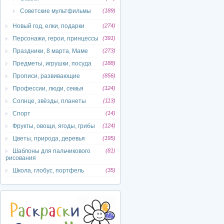
Советские мультфильмы
(189)
Новый год, елки, подарки
(274)
Персонажи, герои, принцессы
(391)
Праздники, 8 марта, Маме
(273)
Предметы, игрушки, посуда
(188)
Прописи, развивающие
(856)
Профессии, люди, семья
(124)
Солнце, звёзды, планеты
(113)
Спорт
(14)
Фрукты, овощи, ягоды, грибы
(124)
Цветы, природа, деревья
(195)
Шаблоны для пальчикового
(81)
рисования
Школа, глобус, портфель
(35)