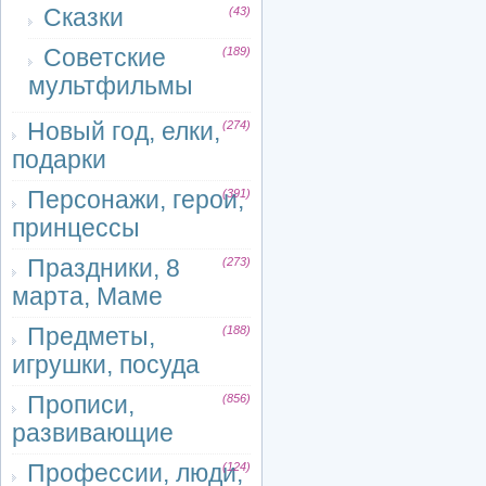
Сказки
(43)
Советские
(189)
мультфильмы
Новый год, елки,
(274)
подарки
Персонажи, герои,
(391)
принцессы
Праздники, 8
(273)
марта, Маме
Предметы,
(188)
игрушки, посуда
Прописи,
(856)
развивающие
Профессии, люди,
(124)