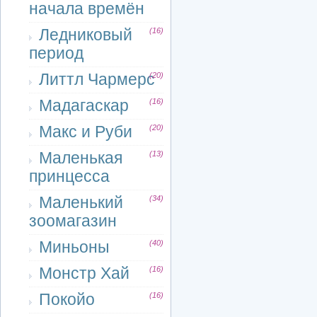
начала времён
Ледниковый
(16)
период
Литтл Чармерс
(20)
Мадагаскар
(16)
Макс и Руби
(20)
Маленькая
(13)
принцесса
Маленький
(34)
зоомагазин
Миньоны
(40)
Монстр Хай
(16)
Покойо
(16)