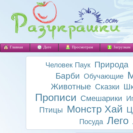
Главная
Дате
Просмотрам
Загрузкам
Природа
Человек Паук
М
Барби
Обучающие
Животные
Сказки
Шк
Прописи
Смешарики
И
Монстр Хай
Ц
Птицы
Лего
Посуда