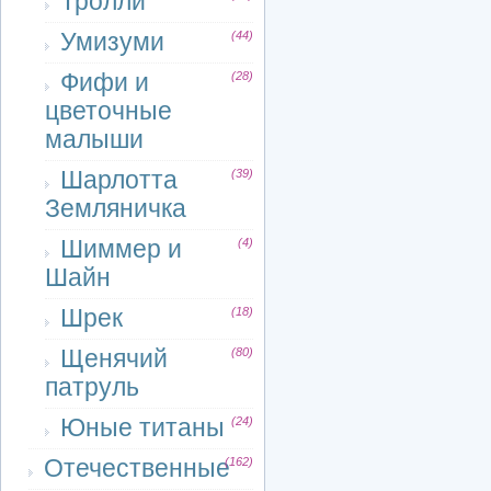
Тролли
Умизуми
(44)
Фифи и
(28)
цветочные
малыши
Шарлотта
(39)
Земляничка
Шиммер и
(4)
Шайн
Шрек
(18)
Щенячий
(80)
патруль
Юные титаны
(24)
Отечественные
(162)