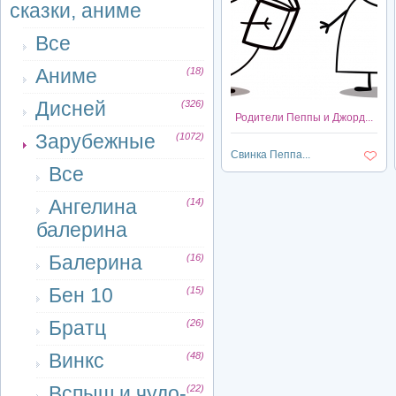
сказки, аниме
Все
Аниме
(18)
Дисней
(326)
Родители Пеппы и Джорд...
Зарубежные
(1072)
Свинка Пеппа...
Все
Ангелина
(14)
балерина
Балерина
(16)
Бен 10
(15)
Братц
(26)
Винкс
(48)
Вспыш и чудо-
(22)