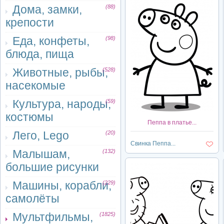
Дома, замки,
(88)
крепости
Еда, конфеты,
(98)
блюда, пища
Животные, рыбы,
(528)
насекомые
Культура, народы,
(59)
костюмы
Пеппа в платье...
Лего, Lego
(20)
Свинка Пеппа...
Малышам,
(132)
большие рисунки
Машины, корабли,
(229)
самолёты
Мультфильмы,
(1825)