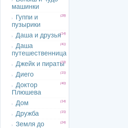
машинки
Гуппи и
(28)
пузырики
Даша и друзья
(14)
Даша
(41)
путешественница
Джейк и пираты
(23)
Диего
(15)
Доктор
(40)
Плюшева
Дом
(14)
Дружба
(15)
Земля до
(24)