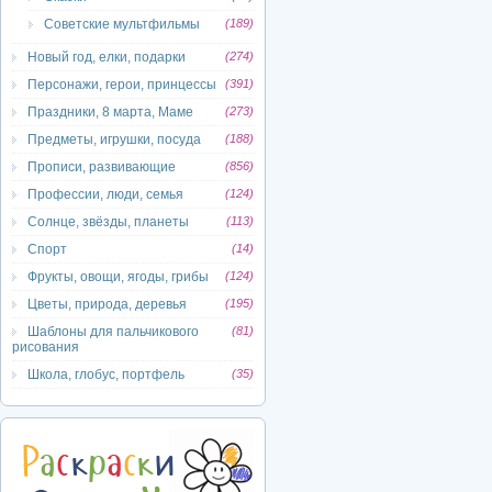
Советские мультфильмы
(189)
Новый год, елки, подарки
(274)
Персонажи, герои, принцессы
(391)
Праздники, 8 марта, Маме
(273)
Предметы, игрушки, посуда
(188)
Прописи, развивающие
(856)
Профессии, люди, семья
(124)
Солнце, звёзды, планеты
(113)
Спорт
(14)
Фрукты, овощи, ягоды, грибы
(124)
Цветы, природа, деревья
(195)
Шаблоны для пальчикового
(81)
рисования
Школа, глобус, портфель
(35)