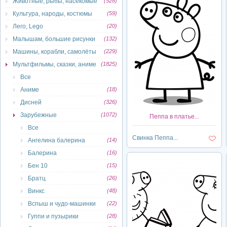
Животные, рыбы, насекомые
(528)
Культура, народы, костюмы
(59)
Лего, Lego
(20)
Малышам, большие рисунки
(132)
Машины, корабли, самолёты
(229)
Мультфильмы, сказки, аниме
(1825)
Все
Аниме
(18)
Дисней
(326)
Зарубежные
(1072)
Пеппа в платье...
Все
Свинка Пеппа...
Ангелина балерина
(14)
Балерина
(16)
Бен 10
(15)
Братц
(26)
Винкс
(48)
Вспыш и чудо-машинки
(22)
Гуппи и пузырики
(28)