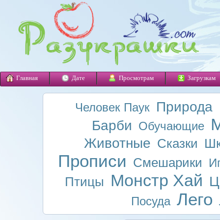
Главная
Дате
Просмотрам
Загрузкам
Природа
Человек Паук
М
Барби
Обучающие
Животные
Сказки
Шк
Прописи
Смешарики
И
Монстр Хай
Ц
Птицы
Лего
Посуда