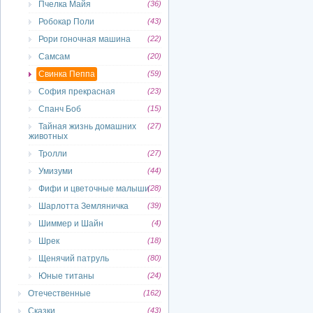
Пчелка Майя
(36)
Робокар Поли
(43)
Рори гоночная машина
(22)
Самсам
(20)
Свинка Пеппа
(59)
София прекрасная
(23)
Спанч Боб
(15)
Тайная жизнь домашних
(27)
животных
Тролли
(27)
Умизуми
(44)
Фифи и цветочные малыши
(28)
Шарлотта Земляничка
(39)
Шиммер и Шайн
(4)
Шрек
(18)
Щенячий патруль
(80)
Юные титаны
(24)
Отечественные
(162)
Сказки
(43)