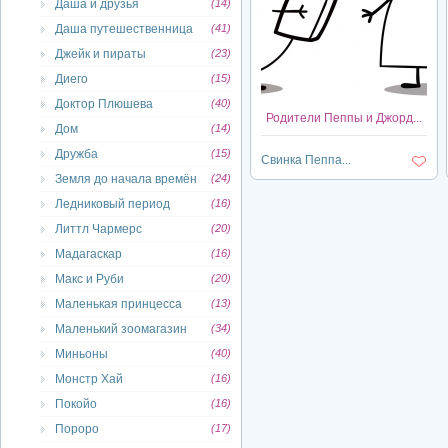
Даша и друзья
(14)
Даша путешественница
(41)
Джейк и пираты
(23)
Диего
(15)
Доктор Плюшева
(40)
Родители Пеппы и Джорд...
Дом
(14)
Дружба
(15)
Свинка Пеппа...
Земля до начала времён
(24)
Ледниковый период
(16)
Литтл Чармерс
(20)
Мадагаскар
(16)
Макс и Руби
(20)
Маленькая принцесса
(13)
Маленький зоомагазин
(34)
Миньоны
(40)
Монстр Хай
(16)
Покойо
(16)
Пороро
(17)