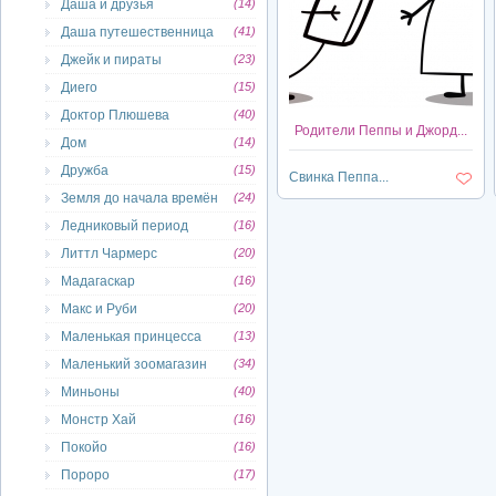
Даша и друзья
(14)
Даша путешественница
(41)
Джейк и пираты
(23)
Диего
(15)
Доктор Плюшева
(40)
Родители Пеппы и Джорд...
Дом
(14)
Дружба
(15)
Свинка Пеппа...
Земля до начала времён
(24)
Ледниковый период
(16)
Литтл Чармерс
(20)
Мадагаскар
(16)
Макс и Руби
(20)
Маленькая принцесса
(13)
Маленький зоомагазин
(34)
Миньоны
(40)
Монстр Хай
(16)
Покойо
(16)
Пороро
(17)