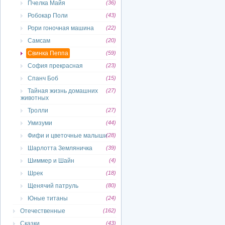
Пчелка Майя
(36)
Робокар Поли
(43)
Рори гоночная машина
(22)
Самсам
(20)
Свинка Пеппа
(59)
София прекрасная
(23)
Спанч Боб
(15)
Тайная жизнь домашних
(27)
животных
Тролли
(27)
Умизуми
(44)
Фифи и цветочные малыши
(28)
Шарлотта Земляничка
(39)
Шиммер и Шайн
(4)
Шрек
(18)
Щенячий патруль
(80)
Юные титаны
(24)
Отечественные
(162)
Сказки
(43)