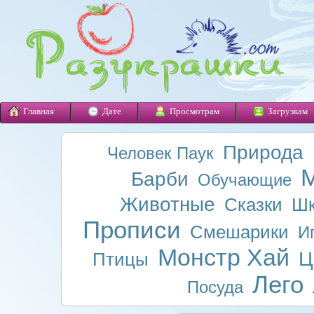
Главная
Дате
Просмотрам
Загрузкам
Природа
Человек Паук
М
Барби
Обучающие
Животные
Сказки
Шк
Прописи
Смешарики
И
Монстр Хай
Ц
Птицы
Лего
Посуда