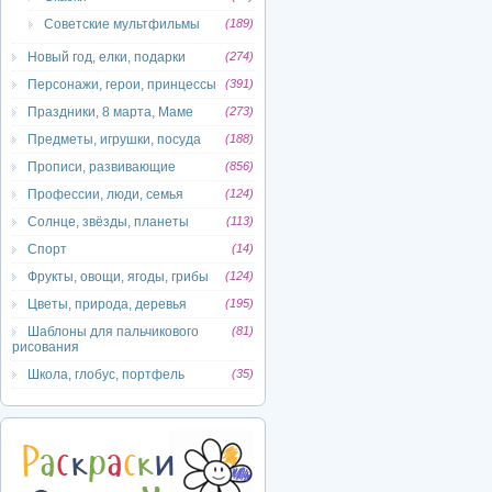
Советские мультфильмы
(189)
Новый год, елки, подарки
(274)
Персонажи, герои, принцессы
(391)
Праздники, 8 марта, Маме
(273)
Предметы, игрушки, посуда
(188)
Прописи, развивающие
(856)
Профессии, люди, семья
(124)
Солнце, звёзды, планеты
(113)
Спорт
(14)
Фрукты, овощи, ягоды, грибы
(124)
Цветы, природа, деревья
(195)
Шаблоны для пальчикового
(81)
рисования
Школа, глобус, портфель
(35)