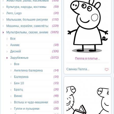
Животные, рыбы, насекомые
(528)
Культура, народы, костюмы
(59)
Лего, Lego
(20)
Малышам, большие рисунки
(132)
Машины, корабли, самолёты
(229)
Мультфильмы, сказки, аниме
(1825)
Все
Аниме
(18)
Дисней
(326)
Зарубежные
(1072)
Пеппа в платье...
Все
Свинка Пеппа...
Ангелина балерина
(14)
Балерина
(16)
Бен 10
(15)
Братц
(26)
Винкс
(48)
Вспыш и чудо-машинки
(22)
Гуппи и пузырики
(28)