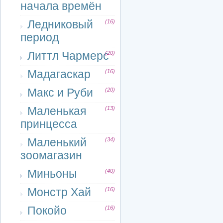
начала времён
Ледниковый
(16)
период
Литтл Чармерс
(20)
Мадагаскар
(16)
Макс и Руби
(20)
Маленькая
(13)
принцесса
Маленький
(34)
зоомагазин
Миньоны
(40)
Монстр Хай
(16)
Покойо
(16)