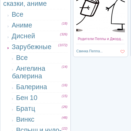
сказки, аниме
Все
Аниме
(18)
Дисней
(326)
Родители Пеппы и Джорд...
Зарубежные
(1072)
Свинка Пеппа...
Все
Ангелина
(14)
балерина
Балерина
(16)
Бен 10
(15)
Братц
(26)
Винкс
(48)
Вспыш и чудо-
(22)