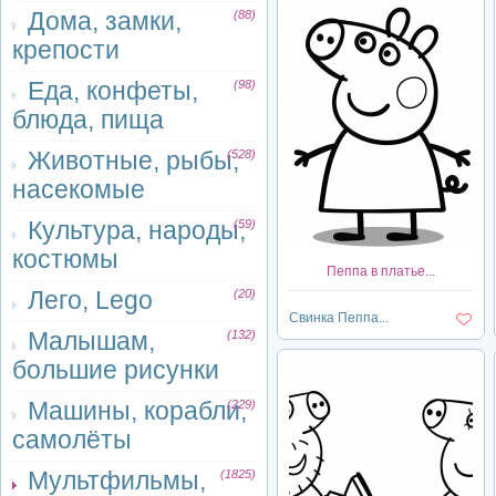
Дома, замки,
(88)
крепости
Еда, конфеты,
(98)
блюда, пища
Животные, рыбы,
(528)
насекомые
Культура, народы,
(59)
костюмы
Пеппа в платье...
Лего, Lego
(20)
Свинка Пеппа...
Малышам,
(132)
большие рисунки
Машины, корабли,
(229)
самолёты
Мультфильмы,
(1825)