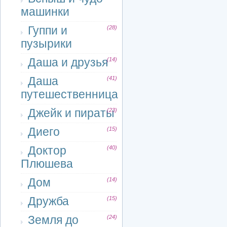
машинки
Гуппи и
(28)
пузырики
Даша и друзья
(14)
Даша
(41)
путешественница
Джейк и пираты
(23)
Диего
(15)
Доктор
(40)
Плюшева
Дом
(14)
Дружба
(15)
Земля до
(24)