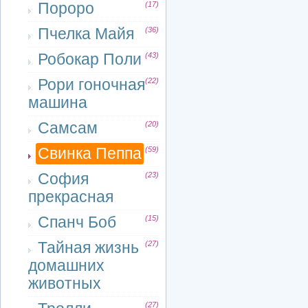
Пороро
(17)
Пчелка Майя
(36)
Робокар Поли
(43)
Рори гоночная
(22)
машина
Самсам
(20)
Свинка Пеппа
(59)
София
(23)
прекрасная
Спанч Боб
(15)
Тайная жизнь
(27)
домашних
животных
(27)