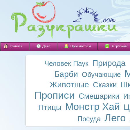
Главная
Дате
Просмотрам
Загрузкам
Природа
Человек Паук
М
Барби
Обучающие
Животные
Сказки
Шк
Прописи
Смешарики
И
Монстр Хай
Ц
Птицы
Лего
Посуда