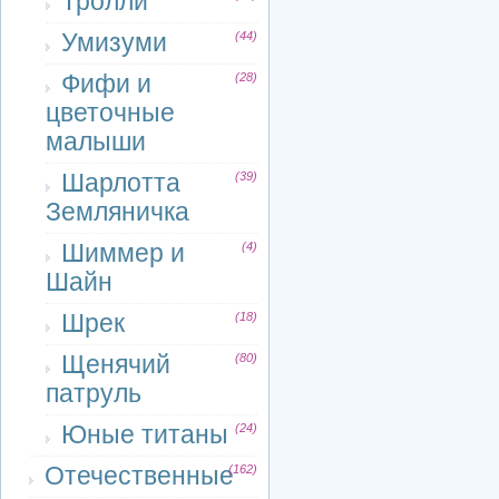
Тролли
Умизуми
(44)
Фифи и
(28)
цветочные
малыши
Шарлотта
(39)
Земляничка
Шиммер и
(4)
Шайн
Шрек
(18)
Щенячий
(80)
патруль
Юные титаны
(24)
Отечественные
(162)