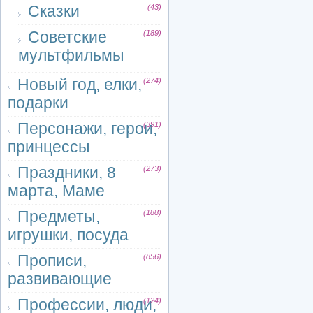
Сказки
(43)
Советские
(189)
мультфильмы
Новый год, елки,
(274)
подарки
Персонажи, герои,
(391)
принцессы
Праздники, 8
(273)
марта, Маме
Предметы,
(188)
игрушки, посуда
Прописи,
(856)
развивающие
Профессии, люди,
(124)