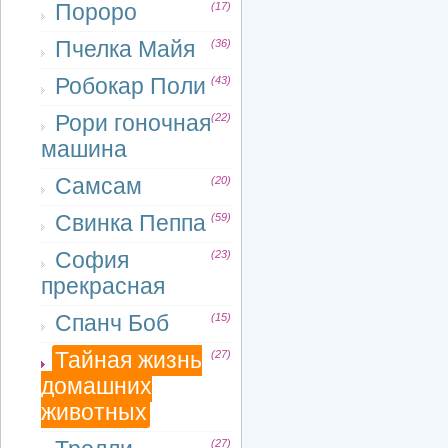
Пороро
(17)
Пчелка Майя
(36)
Робокар Поли
(43)
Рори гоночная
(22)
машина
Самсам
(20)
Свинка Пеппа
(59)
София
(23)
прекрасная
Спанч Боб
(15)
Тайная жизнь
(27)
домашних
животных
(27)