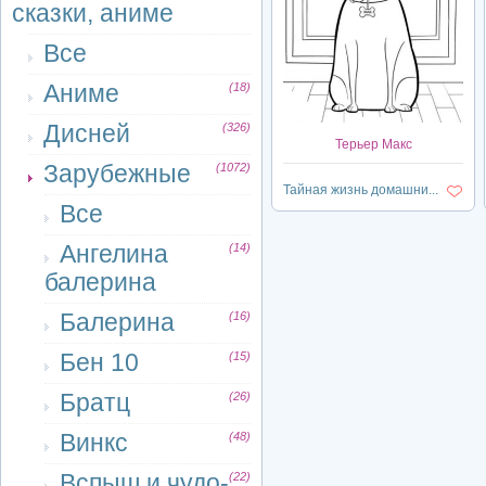
сказки, аниме
Все
Аниме
(18)
Дисней
(326)
Терьер Макс
Зарубежные
(1072)
Тайная жизнь домашни...
Все
Ангелина
(14)
балерина
Балерина
(16)
Бен 10
(15)
Братц
(26)
Винкс
(48)
Вспыш и чудо-
(22)