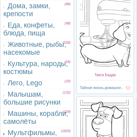
Дома, замки,
(88)
крепости
Еда, конфеты,
(98)
блюда, пища
Животные, рыбы,
(528)
насекомые
Культура, народы,
(59)
костюмы
Такса Бадди
Лего, Lego
(20)
Тайная жизнь домашни...
Малышам,
(132)
большие рисунки
Машины, корабли,
(229)
самолёты
Мультфильмы,
(1825)