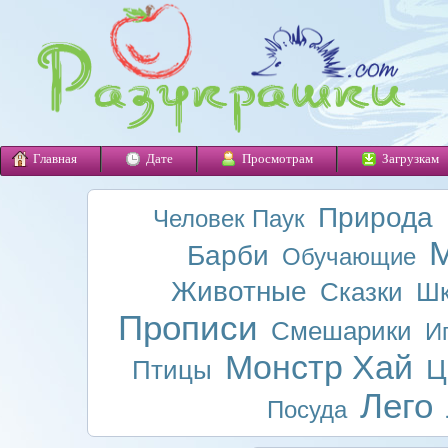
Главная
Дате
Просмотрам
Загрузкам
Природа
Человек Паук
М
Барби
Обучающие
Животные
Сказки
Шк
Прописи
Смешарики
И
Монстр Хай
Ц
Птицы
Лего
Посуда