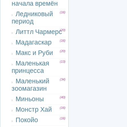
начала времён
Ледниковый
(16)
период
Литтл Чармерс
(20)
Мадагаскар
(16)
Макс и Руби
(20)
Маленькая
(13)
принцесса
Маленький
(34)
зоомагазин
Миньоны
(40)
Монстр Хай
(16)
Покойо
(16)