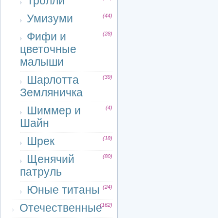
Тролли
Умизуми
(44)
Фифи и
(28)
цветочные
малыши
Шарлотта
(39)
Земляничка
Шиммер и
(4)
Шайн
Шрек
(18)
Щенячий
(80)
патруль
Юные титаны
(24)
Отечественные
(162)