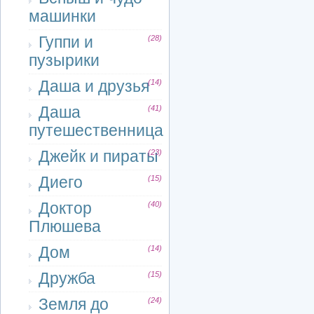
машинки
Гуппи и
(28)
пузырики
Даша и друзья
(14)
Даша
(41)
путешественница
Джейк и пираты
(23)
Диего
(15)
Доктор
(40)
Плюшева
Дом
(14)
Дружба
(15)
Земля до
(24)