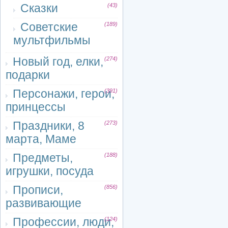
Сказки
(43)
Советские
(189)
мультфильмы
Новый год, елки,
(274)
подарки
Персонажи, герои,
(391)
принцессы
Праздники, 8
(273)
марта, Маме
Предметы,
(188)
игрушки, посуда
Прописи,
(856)
развивающие
Профессии, люди,
(124)