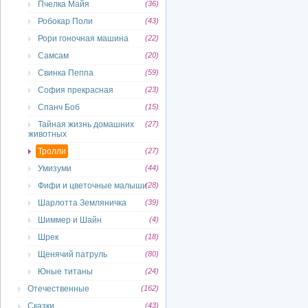
Пчелка Майя
(36)
Робокар Поли
(43)
Рори гоночная машина
(22)
Самсам
(20)
Свинка Пеппа
(59)
София прекрасная
(23)
Спанч Боб
(15)
Тайная жизнь домашних
(27)
животных
Тролли
(27)
Умизуми
(44)
Фифи и цветочные малыши
(28)
Шарлотта Земляничка
(39)
Шиммер и Шайн
(4)
Шрек
(18)
Щенячий патруль
(80)
Юные титаны
(24)
Отечественные
(162)
Сказки
(43)