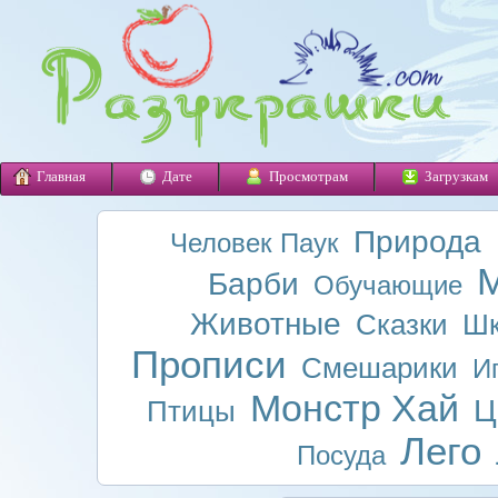
Главная
Дате
Просмотрам
Загрузкам
Природа
Человек Паук
М
Барби
Обучающие
Животные
Сказки
Шк
Прописи
Смешарики
И
Монстр Хай
Ц
Птицы
Лего
Посуда