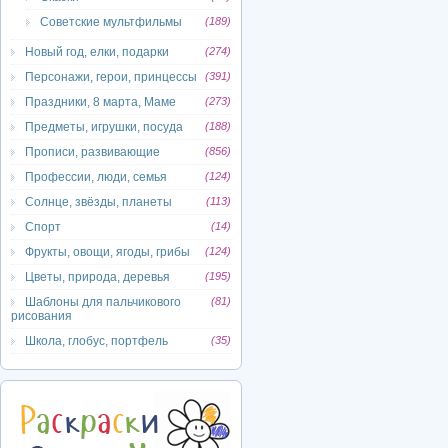
Советские мультфильмы
(189)
Новый год, елки, подарки
(274)
Персонажи, герои, принцессы
(391)
Праздники, 8 марта, Маме
(273)
Предметы, игрушки, посуда
(188)
Прописи, развивающие
(856)
Профессии, люди, семья
(124)
Солнце, звёзды, планеты
(113)
Спорт
(14)
Фрукты, овощи, ягоды, грибы
(124)
Цветы, природа, деревья
(195)
Шаблоны для пальчикового
(81)
рисования
Школа, глобус, портфель
(35)