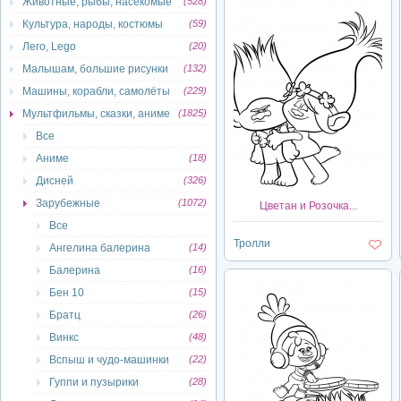
Животные, рыбы, насекомые
(528)
Культура, народы, костюмы
(59)
Лего, Lego
(20)
Малышам, большие рисунки
(132)
Машины, корабли, самолёты
(229)
Мультфильмы, сказки, аниме
(1825)
Все
Аниме
(18)
Дисней
(326)
Зарубежные
(1072)
Цветан и Розочка...
Все
Тролли
Ангелина балерина
(14)
Балерина
(16)
Бен 10
(15)
Братц
(26)
Винкс
(48)
Вспыш и чудо-машинки
(22)
Гуппи и пузырики
(28)