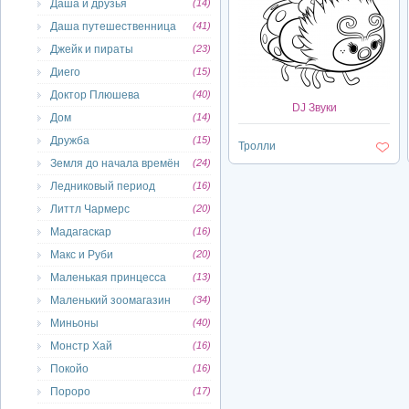
Даша и друзья
(14)
Даша путешественница
(41)
Джейк и пираты
(23)
Диего
(15)
Доктор Плюшева
(40)
DJ Звуки
Дом
(14)
Дружба
(15)
Тролли
Земля до начала времён
(24)
Ледниковый период
(16)
Литтл Чармерс
(20)
Мадагаскар
(16)
Макс и Руби
(20)
Маленькая принцесса
(13)
Маленький зоомагазин
(34)
Миньоны
(40)
Монстр Хай
(16)
Покойо
(16)
Пороро
(17)