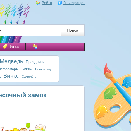
Войти
Регистрация
Тегам
 Медведь
Праздники
Буквы
нсформеры
Новый год
Винкс
к
Самолёты
песочный замок