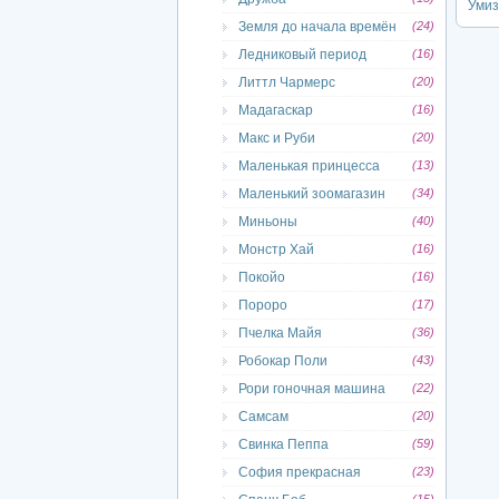
Умиз
Земля до начала времён
(24)
Ледниковый период
(16)
Литтл Чармерс
(20)
Мадагаскар
(16)
Макс и Руби
(20)
Маленькая принцесса
(13)
Маленький зоомагазин
(34)
Миньоны
(40)
Монстр Хай
(16)
Покойо
(16)
Пороро
(17)
Пчелка Майя
(36)
Робокар Поли
(43)
Рори гоночная машина
(22)
Самсам
(20)
Свинка Пеппа
(59)
София прекрасная
(23)