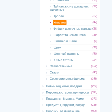
Спанч Боб
(15)
Тайная жизнь домашних
(27)
животных
Тролли
(27)
Умизуми
(44)
Фифи и цветочные малыши
(28)
Шарлотта Земляничка
(39)
Шиммер и Шайн
(4)
Шрек
(18)
Щенячий патруль
(80)
Юные титаны
(24)
Отечественные
(162)
Сказки
(43)
Советские мультфильмы
(189)
Новый год, елки, подарки
(274)
Персонажи, герои, принцессы
(391)
Праздники, 8 марта, Маме
(273)
Предметы, игрушки, посуда
(188)
Прописи, развивающие
(856)