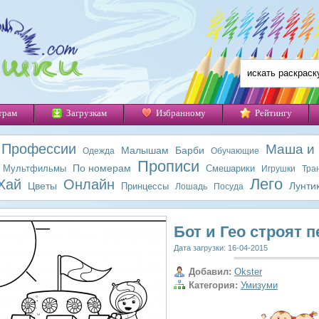
трам
Загрузкам
Избранному
Рейтингу
Профессии
Маша и
Малышам
Барби
Одежда
Обучающие
Прописи
По номерам
Мультфильмы
Смешарики
Игрушки
Тра
Лего
Хай
Онлайн
Цветы
Лунти
Принцессы
Лошадь
Посуда
Бот и Гео строят 
Дата загрузки: 16-04-2015
Добавил:
Okster
Категория:
Умизуми