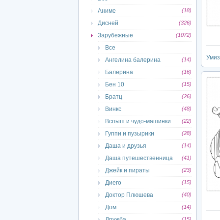
Аниме
(18)
Дисней
(326)
Зарубежные
(1072)
Все
Умиз
Ангелина балерина
(14)
Балерина
(16)
Бен 10
(15)
Братц
(26)
Винкс
(48)
Вспыш и чудо-машинки
(22)
Гуппи и пузырики
(28)
Даша и друзья
(14)
Даша путешественница
(41)
Джейк и пираты
(23)
Диего
(15)
Доктор Плюшева
(40)
Дом
(14)
Дружба
(15)