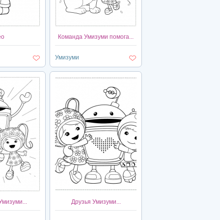
ео
Команда Умизуми помога...
Умизуми
мизуми...
Друзья Умизуми...