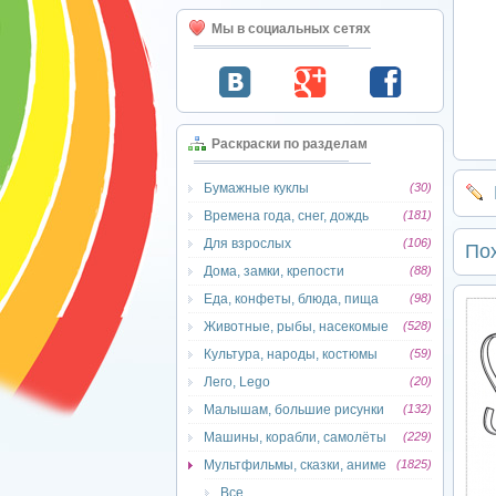
Мы в социальных сетях
Раскраски по разделам
Бумажные куклы
(30)
Времена года, снег, дождь
(181)
Для взрослых
(106)
По
Дома, замки, крепости
(88)
Еда, конфеты, блюда, пища
(98)
Животные, рыбы, насекомые
(528)
Культура, народы, костюмы
(59)
Лего, Lego
(20)
Малышам, большие рисунки
(132)
Машины, корабли, самолёты
(229)
Мультфильмы, сказки, аниме
(1825)
Все