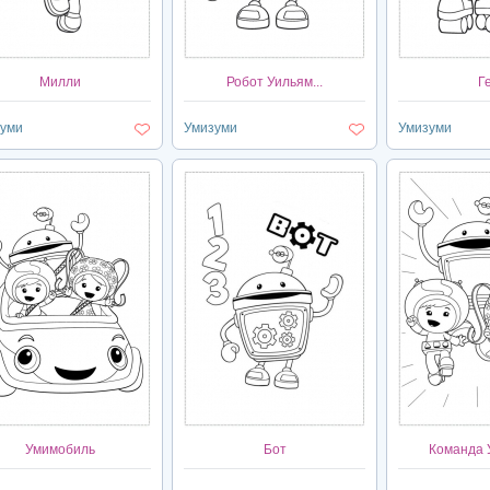
Милли
Робот Уильям...
Г
уми
Умизуми
Умизуми
Умимобиль
Бот
Команда У