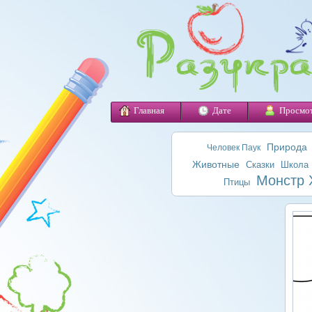
Главная
Дате
Просмо
Природа
Человек Паук
Животные
Сказки
Школа
Монстр 
Птицы