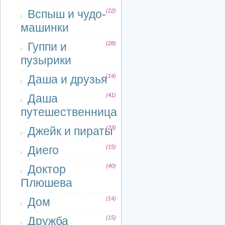
Вспыш и чудо-
(22)
машинки
Гуппи и
(28)
пузырики
Даша и друзья
(14)
Даша
(41)
путешественница
Джейк и пираты
(23)
Диего
(15)
Доктор
(40)
Плюшева
Дом
(14)
Дружба
(15)