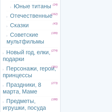
Юные титаны
(24)
Отечественные
(162)
Сказки
(43)
Советские
(189)
мультфильмы
Новый год, елки,
(274)
подарки
Персонажи, герои,
(391)
принцессы
Праздники, 8
(273)
марта, Маме
Предметы,
(188)
игрушки, посуда