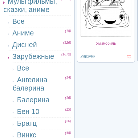
Мультфильмы,
сказки, аниме
Все
Аниме
(18)
Дисней
(326)
Умимобиль
Зарубежные
(1072)
Умизуми
Все
Ангелина
(14)
балерина
Балерина
(16)
Бен 10
(15)
Братц
(26)
Винкс
(48)