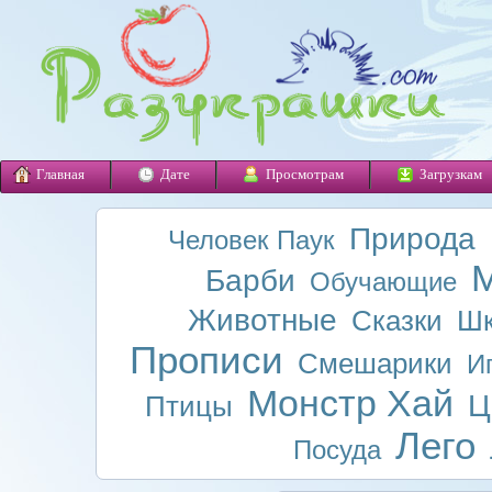
Главная
Дате
Просмотрам
Загрузкам
Природа
Человек Паук
М
Барби
Обучающие
Животные
Сказки
Шк
Прописи
Смешарики
И
Монстр Хай
Ц
Птицы
Лего
Посуда