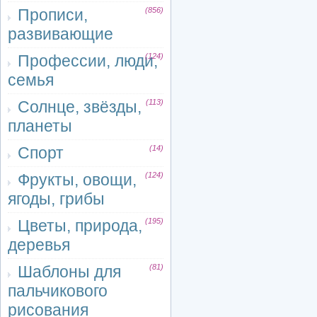
Прописи,
(856)
развивающие
Профессии, люди,
(124)
семья
Солнце, звёзды,
(113)
планеты
Спорт
(14)
Фрукты, овощи,
(124)
ягоды, грибы
Цветы, природа,
(195)
деревья
Шаблоны для
(81)
пальчикового
рисования