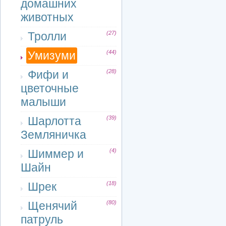
домашних
животных
Тролли
(27)
Умизуми
(44)
Фифи и
(28)
цветочные
малыши
Шарлотта
(39)
Земляничка
Шиммер и
(4)
Шайн
Шрек
(18)
Щенячий
(80)
патруль