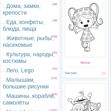
Дома, замки,
(88)
крепости
Еда, конфеты,
(98)
блюда, пища
Животные, рыбы,
(528)
насекомые
Культура, народы,
(59)
костюмы
Милли
Лего, Lego
(20)
Умизуми
Малышам,
(132)
большие рисунки
Машины, корабли,
(229)
самолёты
(1825)