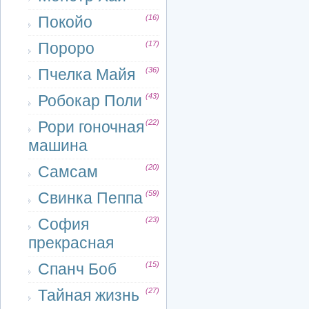
Покойо
(16)
Пороро
(17)
Пчелка Майя
(36)
Робокар Поли
(43)
Рори гоночная
(22)
машина
Самсам
(20)
Свинка Пеппа
(59)
София
(23)
прекрасная
Спанч Боб
(15)
Тайная жизнь
(27)