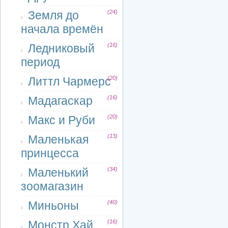
Земля до
(24)
начала времён
Ледниковый
(16)
период
Литтл Чармерс
(20)
Мадагаскар
(16)
Макс и Руби
(20)
Маленькая
(13)
принцесса
Маленький
(34)
зоомагазин
Миньоны
(40)
Монстр Хай
(16)