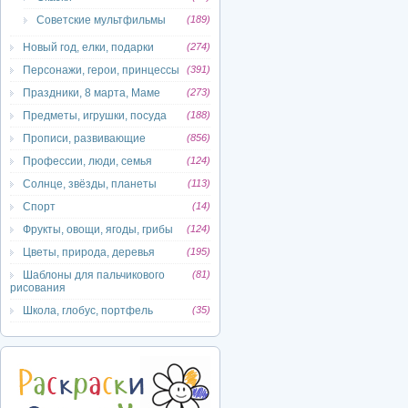
Советские мультфильмы
(189)
Новый год, елки, подарки
(274)
Персонажи, герои, принцессы
(391)
Праздники, 8 марта, Маме
(273)
Предметы, игрушки, посуда
(188)
Прописи, развивающие
(856)
Профессии, люди, семья
(124)
Солнце, звёзды, планеты
(113)
Спорт
(14)
Фрукты, овощи, ягоды, грибы
(124)
Цветы, природа, деревья
(195)
Шаблоны для пальчикового
(81)
рисования
Школа, глобус, портфель
(35)