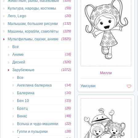
Животные, рыбы, насекомые
(528)
Культура, народы, костюмы
(59)
Лего, Lego
(20)
Малышам, большие рисунки
(132)
Машины, корабли, самолёты
(229)
Мультфильмы, сказки, аниме
(1825)
Все
Аниме
(18)
Дисней
(326)
Зарубежные
(1072)
Милли
Все
Ангелина балерина
(14)
Умизуми
Балерина
(16)
Бен 10
(15)
Братц
(26)
Винкс
(48)
Вспыш и чудо-машинки
(22)
Гуппи и пузырики
(28)