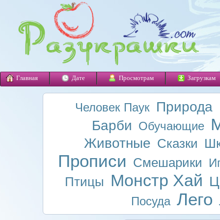
Главная
Дате
Просмотрам
Загрузкам
Природа
Человек Паук
М
Барби
Обучающие
Животные
Сказки
Шк
Прописи
Смешарики
И
Монстр Хай
Ц
Птицы
Лего
Посуда