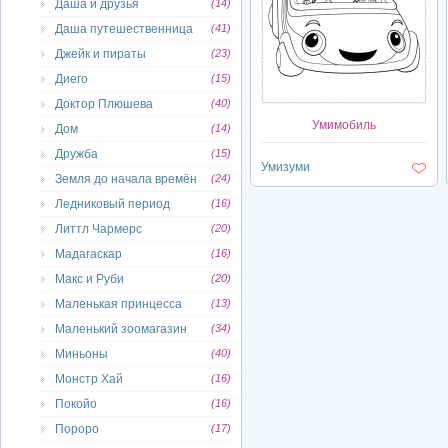
Даша и друзья
(14)
Даша путешественница
(41)
Джейк и пираты
(23)
Диего
(15)
Доктор Плюшева
(40)
Умимобиль
Дом
(14)
Дружба
(15)
Умизуми
Земля до начала времён
(24)
Ледниковый период
(16)
Литтл Чармерс
(20)
Мадагаскар
(16)
Макс и Руби
(20)
Маленькая принцесса
(13)
Маленький зоомагазин
(34)
Миньоны
(40)
Монстр Хай
(16)
Покойо
(16)
Пороро
(17)