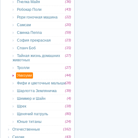
Пчелка Майя
(36)
Робокар Поли
(43)
Рори гоночная машина
(22)
Самсам
(20)
Свинка Пеппа
(59)
София прекрасная
(23)
Спанч Боб
(15)
Тайная жизнь домашних
(27)
животных
Тролли
(27)
Умизуми
(44)
Фифи и цветочные малыши
(28)
Шарлотта Земляничка
(39)
Шиммер и Шайн
(4)
Шрек
(18)
Щенячий патруль
(80)
Юные титаны
(24)
Отечественные
(162)
Сказки
(43)