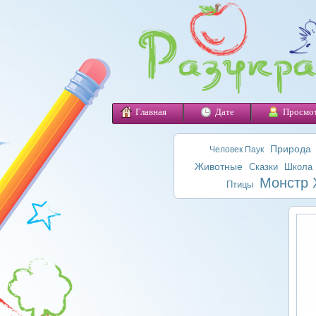
Главная
Дате
Просмо
Природа
Человек Паук
Животные
Сказки
Школа
Монстр 
Птицы