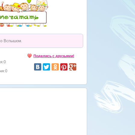
со Вспышом.
Поделись с друзьями!
я:0
ня:0