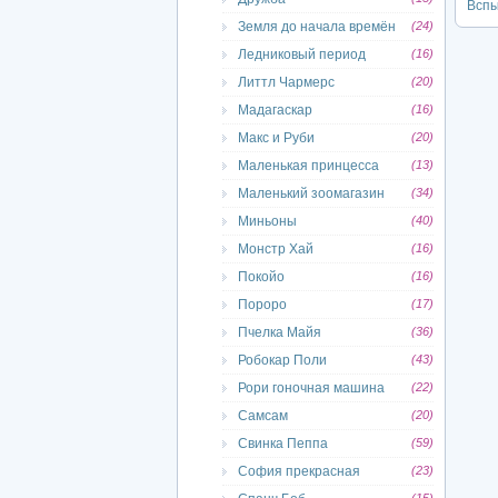
Вспы
Земля до начала времён
(24)
Ледниковый период
(16)
Литтл Чармерс
(20)
Мадагаскар
(16)
Макс и Руби
(20)
Маленькая принцесса
(13)
Маленький зоомагазин
(34)
Миньоны
(40)
Монстр Хай
(16)
Покойо
(16)
Пороро
(17)
Пчелка Майя
(36)
Робокар Поли
(43)
Рори гоночная машина
(22)
Самсам
(20)
Свинка Пеппа
(59)
София прекрасная
(23)