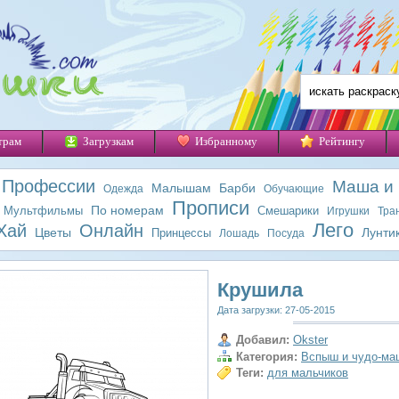
трам
Загрузкам
Избранному
Рейтингу
Профессии
Маша и
Малышам
Барби
Одежда
Обучающие
Прописи
По номерам
Мультфильмы
Смешарики
Игрушки
Тра
Лего
Хай
Онлайн
Цветы
Лунти
Принцессы
Лошадь
Посуда
Крушила
Дата загрузки: 27-05-2015
Добавил:
Okster
Категория:
Вспыш и чудо-ма
Теги:
для мальчиков