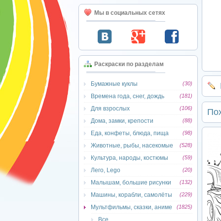
Мы в социальных сетях
Раскраски по разделам
Бумажные куклы
(30)
Времена года, снег, дождь
(181)
Для взрослых
(106)
По
Дома, замки, крепости
(88)
Еда, конфеты, блюда, пища
(98)
Животные, рыбы, насекомые
(528)
Культура, народы, костюмы
(59)
Лего, Lego
(20)
Малышам, большие рисунки
(132)
Машины, корабли, самолёты
(229)
Мультфильмы, сказки, аниме
(1825)
Все