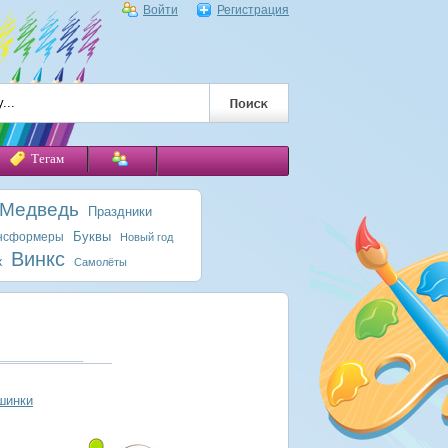
Войти
Регистрация
Тегам
 Медведь
Праздники
Буквы
нсформеры
Новый год
Винкс
к
Самолёты
шинки