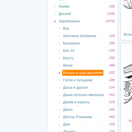
Аниме
(18)
Дисней
(326)
Зарубежные
(1072)
Все
Вспы
Ангелина балерина
(14)
Балерина
(16)
Бен 10
(15)
Братц
(26)
Винкс
(48)
Вспыш и чудо-машинки
(22)
Гуппи и пузырики
(28)
Даша и друзья
(14)
Даша путешественница
(41)
Джейк и пираты
(23)
Диего
(15)
Доктор Плюшева
(40)
У
Дом
(14)
Дружба
(15)