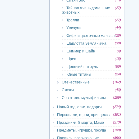
Спанч Боб
(15)
Тайная жизнь домашних
(27)
животных
Тролли
(27)
Умизуми
(44)
Фифи и цветочные малыши
(28)
Шарлотта Земляничка
(39)
Шиммер и Шайн
(4)
Шрек
(18)
Щенячий патруль
(80)
Юные титаны
(24)
Отечественные
(162)
Сказки
(43)
Советские мультфильмы
(189)
Новый год, елки, подарки
(274)
Персонажи, герои, принцессы
(391)
Праздники, 8 марта, Маме
(273)
Предметы, игрушки, посуда
(188)
Прописи, развивающие
(856)